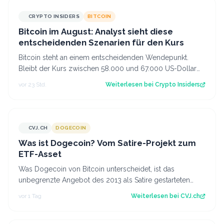
CRYPTO INSIDERS
BITCOIN
Bitcoin im August: Analyst sieht diese
entscheidenden Szenarien für den Kurs
Bitcoin steht an einem entscheidenden Wendepunkt.
Bleibt der Kurs zwischen 58.000 und 67.000 US-Dollar
gefangen oder kommt es doch noch zu e…
vor 23 Std.
Weiterlesen bei
Crypto Insiders
CVJ.CH
DOGECOIN
CVJ.CH
Was ist Dogecoin? Vom Satire-Projekt zum
ETF-Asset
Was Dogecoin von Bitcoin unterscheidet, ist das
unbegrenzte Angebot des 2013 als Satire gestarteten
Coins mit eigenem US-Spot-ETF. Der Artik…
vor 1 Tag
Weiterlesen bei
CVJ.ch