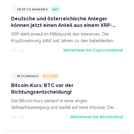
CRYPTO INSIDERS
XRP
Deutsche und österreichische Anleger
können jetzt einen Anteil aus einem XRP-
Topf im Wert von 190.000 € sichern
XRP steht erneut im Mittelpunkt des Interesses. Die
Kryptowährung zählt seit Jahren zu den beliebtesten
digitalen Assets bei Anlegern im deu…
vor 1 Tag
Weiterlesen bei
Crypto Insiders
BITCOIN2GO
BITCOIN
Bitcoin-Kurs: BTC vor der
Richtungsentscheidung!
Der Bitcoin-Kurs verharrt in einer engen
Seitwärtsbewegung und wartet auf neue Impulse. Die
aktuelle Chartstruktur deutet auf eine bevorsteh…
vor 1 Tag
Weiterlesen bei
Bitcoin2Go