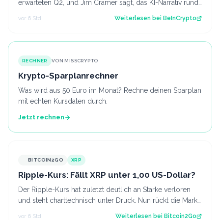
erwarteten Q2, und Jim Cramer sagt, das KI-Narrativ rund
um das Unternehmen sei umgekehrt…
vor 6 Std.
Weiterlesen bei
BeInCrypto
RECHNER
VON MISSCRYPTO
Krypto-Sparplanrechner
Was wird aus 50 Euro im Monat? Rechne deinen Sparplan
mit echten Kursdaten durch.
Jetzt rechnen
BITCOIN2GO
XRP
Ripple-Kurs: Fällt XRP unter 1,00 US-Dollar?
Der Ripple-Kurs hat zuletzt deutlich an Stärke verloren
und steht charttechnisch unter Druck. Nun rückt die Marke
von 1,00 US-Dollar in den…
vor 6 Std.
Weiterlesen bei
Bitcoin2Go