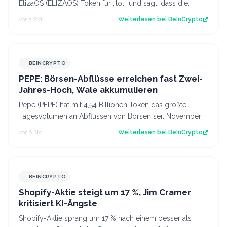
ElizaOS (ELIZAOS) Token für „tot” und sagt, dass die
Foundation abgewickelt wird. Dadu…
vor 5 Std.
Weiterlesen bei
BeInCrypto
BEINCRYPTO
PEPE: Börsen-Abflüsse erreichen fast Zwei-
Jahres-Hoch, Wale akkumulieren
Pepe (PEPE) hat mit 4,54 Billionen Token das größte
Tagesvolumen an Abflüssen von Börsen seit November
2024 verzeichnet. Damit senden Halter…
vor 6 Std.
Weiterlesen bei
BeInCrypto
BEINCRYPTO
Shopify-Aktie steigt um 17 %, Jim Cramer
kritisiert KI-Ängste
Shopify-Aktie sprang um 17 % nach einem besser als