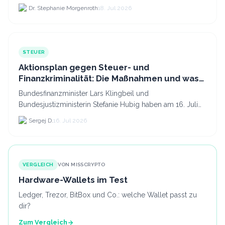
Kryptodienstleister in der EU auf 294 Unternehmen, was.
Dr. Stephanie Morgenroth
18. Jul 2026
STEUER
Aktionsplan gegen Steuer- und
Finanzkriminalität: Die Maßnahmen und was
sie für Krypto bedeuten
Bundesfinanzminister Lars Klingbeil und
Bundesjustizministerin Stefanie Hubig haben am 16. Juli
2026 einen gemeinsamen Aktionsplan gegen Steuer- und
Sergej D.
16. Jul 2026
Finanzkrimi...
VERGLEICH
VON MISSCRYPTO
Hardware-Wallets im Test
Ledger, Trezor, BitBox und Co.: welche Wallet passt zu
dir?
Zum Vergleich