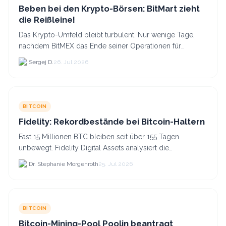
Beben bei den Krypto-Börsen: BitMart zieht
die Reißleine!
Das Krypto-Umfeld bleibt turbulent. Nur wenige Tage,
nachdem BitMEX das Ende seiner Operationen für
September 2026 bekannt gegeben hat, zieht nun die
Sergej D.
26. Jul 2026
nächste gr...
BITCOIN
Fidelity: Rekordbestände bei Bitcoin-Haltern
Fast 15 Millionen BTC bleiben seit über 155 Tagen
unbewegt. Fidelity Digital Assets analysiert die
Anlegerüberzeugung trotz Kursverlusten und einem
Dr. Stephanie Morgenroth
25. Jul 2026
BTC-Preis.
BITCOIN
Bitcoin-Mining-Pool Poolin beantragt