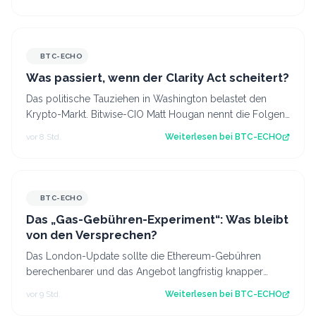
BTC-ECHO
Was passiert, wenn der Clarity Act scheitert?
Das politische Tauziehen in Washington belastet den
Krypto-Markt. Bitwise-CIO Matt Hougan nennt die Folgen
eines gescheiterten Clarity Act.…
vor 8 Std.
Weiterlesen bei
BTC-ECHO
BTC-ECHO
Das „Gas-Gebühren-Experiment“: Was bleibt
von den Versprechen?
Das London-Update sollte die Ethereum-Gebühren
berechenbarer und das Angebot langfristig knapper
machen. Die erhoffte Wirkung blieb aber aus…
vor 9 Std.
Weiterlesen bei
BTC-ECHO