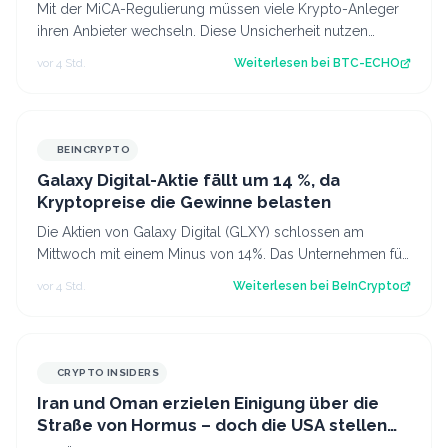
Mit der MiCA-Regulierung müssen viele Krypto-Anleger
ihren Anbieter wechseln. Diese Unsicherheit nutzen
Betrüger offenbar gezielt aus. Sourc…
vor 4 Std.
Weiterlesen bei
BTC-ECHO
BEINCRYPTO
Galaxy Digital-Aktie fällt um 14 %, da
Kryptopreise die Gewinne belasten
Die Aktien von Galaxy Digital (GLXY) schlossen am
Mittwoch mit einem Minus von 14%. Das Unternehmen für
Krypto- und KI-Infrastruktur meldete…
vor 4 Std.
Weiterlesen bei
BeInCrypto
CRYPTO INSIDERS
Iran und Oman erzielen Einigung über die
Straße von Hormus – doch die USA stellen
sich quer