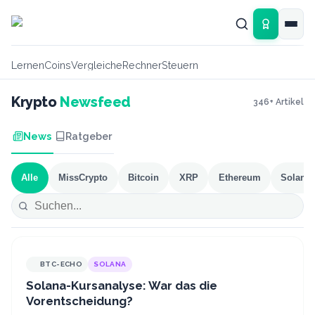
Zum Hauptinhalt springen
Lernen
Coins
Vergleiche
Rechner
Steuern
Krypto
Newsfeed
346
+ Artikel
News
Ratgeber
Alle
MissCrypto
Bitcoin
XRP
Ethereum
Solana
BTC-ECHO
SOLANA
Solana-Kursanalyse: War das die
Vorentscheidung?