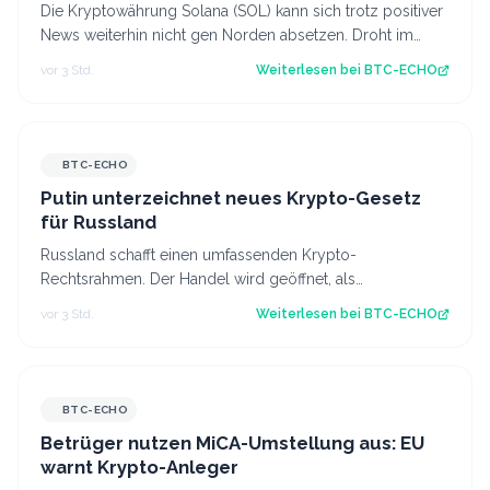
Die Kryptowährung Solana (SOL) kann sich trotz positiver
News weiterhin nicht gen Norden absetzen. Droht im
August eine neue Hängepartie? Di…
vor 3 Std.
Weiterlesen bei
BTC-ECHO
BTC-ECHO
Putin unterzeichnet neues Krypto-Gesetz
für Russland
Russland schafft einen umfassenden Krypto-
Rechtsrahmen. Der Handel wird geöffnet, als
Zahlungsmittel bleiben Kryptowährungen jedoch
vor 3 Std.
Weiterlesen bei
BTC-ECHO
verboten…
BTC-ECHO
Betrüger nutzen MiCA-Umstellung aus: EU
warnt Krypto-Anleger