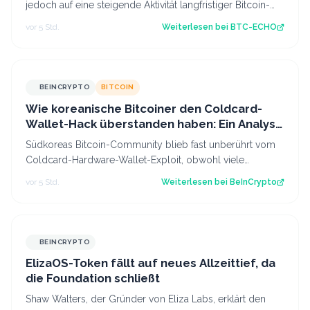
jedoch auf eine steigende Aktivität langfristiger Bitcoin-
Anleger hin. Was bedeutet d…
vor 5 Std.
Weiterlesen bei
BTC-ECHO
BEINCRYPTO
BITCOIN
Wie koreanische Bitcoiner den Coldcard-
Wallet-Hack überstanden haben: Ein Analyst
gibt wichtige Tipps
Südkoreas Bitcoin-Community blieb fast unberührt vom
Coldcard-Hardware-Wallet-Exploit, obwohl viele
erfahrene Halter das Gerät besitzen. Ein…
vor 5 Std.
Weiterlesen bei
BeInCrypto
BEINCRYPTO
ElizaOS-Token fällt auf neues Allzeittief, da
die Foundation schließt
Shaw Walters, der Gründer von Eliza Labs, erklärt den