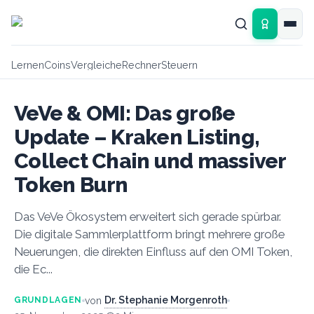
Zum Hauptinhalt springen
Lernen
Coins
Vergleiche
Rechner
Steuern
VeVe & OMI: Das große
Update – Kraken Listing,
Collect Chain und massiver
Token Burn
Das VeVe Ökosystem erweitert sich gerade spürbar.
Die digitale Sammlerplattform bringt mehrere große
Neuerungen, die direkten Einfluss auf den OMI Token,
die Ec...
Dr. Stephanie Morgenroth
von
GRUNDLAGEN