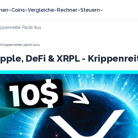
nen
Coins
Vergleiche
Rechner
Steuern
ippenreiter Packt Aus
Krippenreiter packt aus
ipple, DeFi & XRPL - Krippenrei