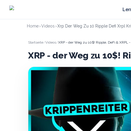
Zum Hauptinhalt springen
Ler
Home
›
Videos
›
Xrp Der Weg Zu 10 Ripple Defi Xrpl Kr
Startseite
/
Videos
/
XRP - der Weg zu 10$! Ripple, DeFi & XRPL - 
XRP - der Weg zu 10$! R