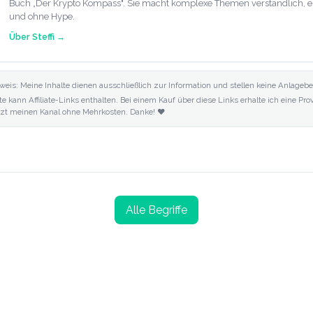
Buch „Der Krypto Kompass". Sie macht komplexe Themen verständlich, e
und ohne Hype.
Über
Steffi
→
weis: Meine Inhalte dienen ausschließlich zur Information und stellen keine Anlagebe
te kann Affiliate-Links enthalten. Bei einem Kauf über diese Links erhalte ich eine Pr
tzt meinen Kanal ohne Mehrkosten. Danke! ❤️
Alle Begriffe