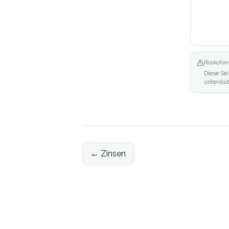
Risikohin
Diese Sei
unterstü
←
Zinsen