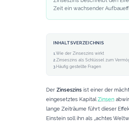
Zinseszins beschreibt den Eff
Zeit ein wachsender Aufbaueff
INHALTSVERZEICHNIS
Wie der Zinseszins wirkt
1
.
Zinseszins als Schlüssel zum Verm
2
.
Häufig gestellte Fragen
3
.
Der
Zinseszins
ist einer der mäch
eingesetztes Kapital
Zinsen
abwir
lange Zeiträume führt dieser Eff
Einstein soll ihn als „achtes Wel