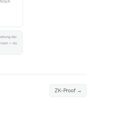
hrlich
ratung dar.
ovision — du
ZK-Proof
→