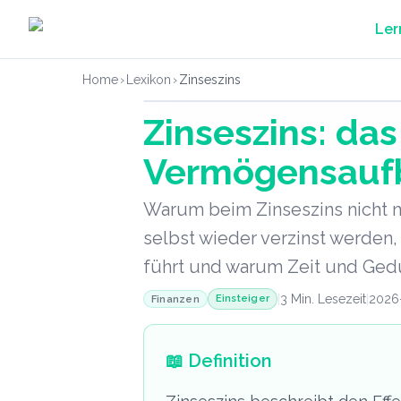
Zum Hauptinhalt springen
Ler
Home
›
Lexikon
›
Zinseszins
Zinseszins: da
Vermögensauf
Warum beim Zinseszins nicht nu
selbst wieder verzinst werden
führt und warum Zeit und Gedu
|
3
Min. Lesezeit
|
2026
Einsteiger
Finanzen
📖
Definition