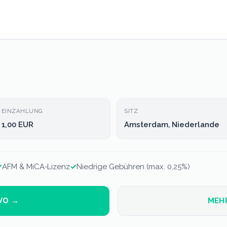
EINZAHLUNG
SITZ
1,00 EUR
Amsterdam, Niederlande
✓
AFM & MiCA-Lizenz
✓
Niedrige Gebühren (max. 0,25%)
VO →
MEH