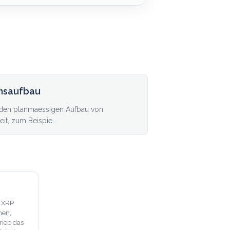
nsaufbau
den planmaessigen Aufbau von
t, zum Beispie...
, XRP
hen,
rieb das