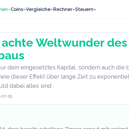
nen
Coins
Vergleiche
Rechner
Steuern
s achte Weltwunder des
baus
r dein eingesetztes Kapital, sondern auch die b
, wie dieser Effekt über lange Zeit zu exponen
ld dabei alles sind
-07-29