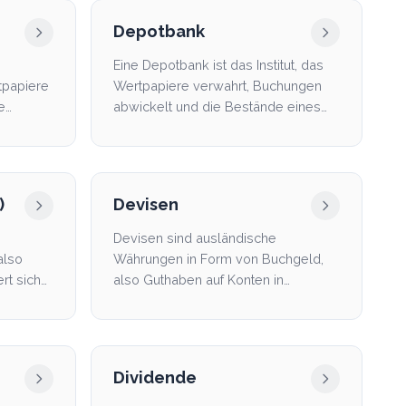
Depotbank
Eine Depotbank ist das Institut, das
tpapiere
Wertpapiere verwahrt, Buchungen
e
abwickelt und die Bestände eines
e...
Depots organisator...
)
Devisen
Devisen sind ausländische
also
Währungen in Form von Buchgeld,
rt sich
also Guthaben auf Konten in
Fremdwährung, nicht als Bargeld.
Dividende