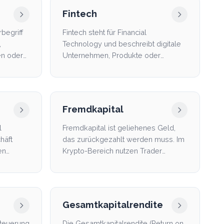
Fintech
begriff
Fintech steht für Financial
,
Technology und beschreibt digitale
en oder
Unternehmen, Produkte oder
Dienste, die Finanzprozesse mi...
Fremdkapital
l
Fremdkapital ist geliehenes Geld,
häft
das zurückgezahlt werden muss. Im
en
Krypto-Bereich nutzen Trader
tg...
Fremdkapital für Levera...
Gesamtkapitalrendite
Steuerung
Die Gesamtkapitalrendite (Return on