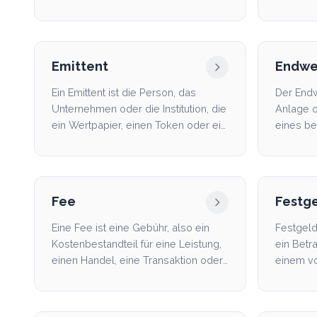
beziehungsweise einer Person
verzinst 
selbst...
Emittent
Endwe
Ein Emittent ist die Person, das
Der Endw
Unternehmen oder die Institution, die
Anlage o
ein Wertpapier, einen Token oder ein
eines b
anderes Fina...
erreicht.
Fee
Festg
Eine Fee ist eine Gebühr, also ein
Festgeld
Kostenbestandteil für eine Leistung,
ein Betra
einen Handel, eine Transaktion oder
einem vo
einen bestim...
bei einer.