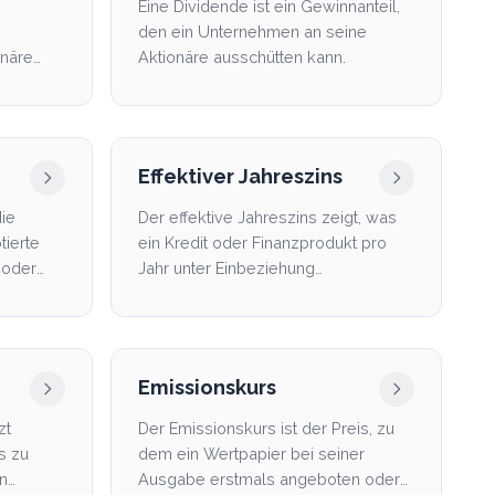
Eine Dividende ist ein Gewinnanteil,
den ein Unternehmen an seine
onäre
Aktionäre ausschütten kann.
Effektiver Jahreszins
ie
Der effektive Jahreszins zeigt, was
tierte
ein Kredit oder Finanzprodukt pro
 oder
Jahr unter Einbeziehung
wesentlicher Kosten tatsäc...
Emissionskurs
zt
Der Emissionskurs ist der Preis, zu
s zu
dem ein Wertpapier bei seiner
en
Ausgabe erstmals angeboten oder