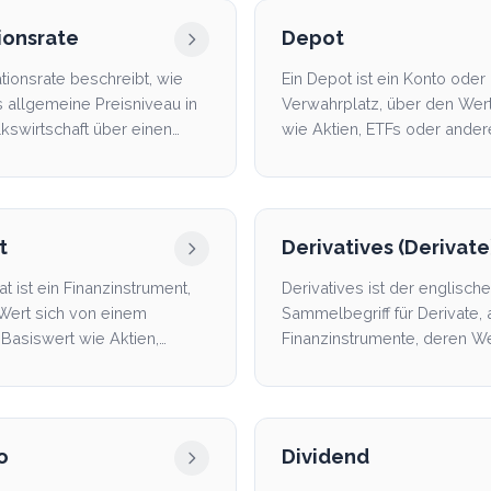
ionsrate
Depot
ationsrate beschreibt, wie
Ein Depot ist ein Konto oder
s allgemeine Preisniveau in
Verwahrplatz, über den Wer
lkswirtschaft über einen
wie Aktien, ETFs oder ander
n Zeitr...
börsengehandelte Anlagen g
t
Derivatives (Derivate
at ist ein Finanzinstrument,
Derivatives ist der englische
Wert sich von einem
Sammelbegriff für Derivate, 
Basiswert wie Aktien,
Finanzinstrumente, deren We
n, Zinsen oder K...
von einem anderen Basi...
o
Dividend