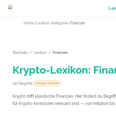
Zum Hauptinhalt springen
Ler
Home
›
Lexikon
›
Kategorie
›
Finanzen
Startseite
/
Lexikon
/
Finanzen
Krypto-Lexikon: Fin
140
Begriffe
|
Fortgeschritten
Krypto trifft klassische Finanzen. Hier findest du Begrif
für Krypto-Investoren relevant sind — von Inflation bi