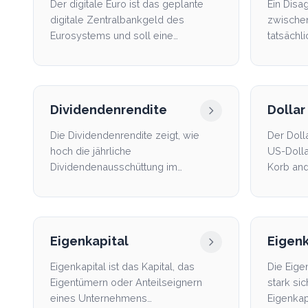
Der digitale Euro ist das geplante
Ein Disa
digitale Zentralbankgeld des
zwische
Eurosystems und soll eine
tatsächl
elektronische Form des Euro di...
Emission
Finanzpr
Dividendenrendite
Dollar
Die Dividendenrendite zeigt, wie
Der Doll
hoch die jährliche
US-Dolla
Dividendenausschüttung im
Korb and
Verhältnis zum aktuellen Aktienkurs
ist.
Eigenkapital
Eigenk
Eigenkapital ist das Kapital, das
Die Eigen
Eigentümern oder Anteilseignern
stark si
eines Unternehmens
Eigenkap