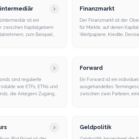
intermediär
Finanzmarkt
zintermediär ist ein
Der Finanzmarkt ist der Ober
er zwischen Kapitalgebern
für Märkte, auf denen Kapital
talnehmern, zum Beispiel
Wertpapiere, Kredite, Devis
k, ein Fonds od...
andere Finanzinstr...
Forward
onds sind regulierte
Ein Forward ist ein individuel
rodukte wie ETFs, ETNs und
ausgehandeltes Termingesc
nds, die Anlegern Zugang
zwischen zwei Parteien, ein
owährungen bieten...
Vermögenswert zu einem fes
urs
Geldpolitik
urs (Bid Price) ist der
Geldpolitik bezeichnet die 