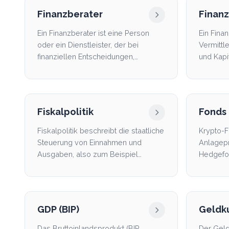
Finanzberater
Finanz
Ein Finanzberater ist eine Person
Ein Finan
oder ein Dienstleister, der bei
Vermittl
finanziellen Entscheidungen,
und Kapi
Produkten und Vermögensfr...
eine Ban
Fiskalpolitik
Fonds
Fiskalpolitik beschreibt die staatliche
Krypto-F
Steuerung von Einnahmen und
Anlagep
Ausgaben, also zum Beispiel
Hedgefo
Steuern, Investitionen, ...
zu Krypt
GDP (BIP)
Geldk
Das Bruttoinlandsprodukt (BIP,
Der Geldk