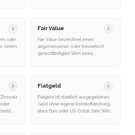
...
platziert wird.
Fair Value
tzen oder
Fair Value bezeichnet einen
ge, einem
angemessenen oder theoretisch
gerechtfertigten Wert eines
Vermögenswerts auf Basis
bestimmte...
Fiatgeld
 Zinssatz
Fiatgeld ist staatlich ausgegebenes
 oder
Geld ohne eigene Rohstoffdeckung,
leibt
etwa Euro oder US-Dollar. Sein Wert
beruht auf Ges...