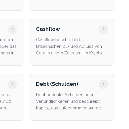
ines
gehandelt wird. Für An...
Cashflow
mit dem
Cashflow beschreibt den
oder das
tatsächlichen Zu- und Abfluss von
hmens in
Geld in einem Zeitraum. Im Krypto-
Bereich erzeugen Staking, Le...
Debt (Schulden)
tschen
Debt bedeutet Schulden oder
 auf 40
Verbindlichkeiten und beschreibt
orm.
Kapital, das aufgenommen wurde
und später zurückgezahlt wer...