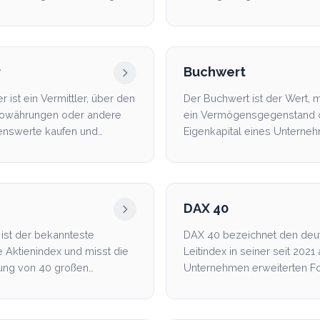
irtschaft ode...
eines Unternehmens oder e
Staates. Für A...
r
Buchwert
r ist ein Vermittler, über den
Der Buchwert ist der Wert, 
towährungen oder andere
ein Vermögensgegenstand 
nswerte kaufen und
Eigenkapital eines Unterne
 kannst, ohne ...
der Bilanz angese...
DAX 40
ist der bekannteste
DAX 40 bezeichnet den deu
 Aktienindex und misst die
Leitindex in seiner seit 2021
ung von 40 großen
Unternehmen erweiterten F
tierten Unternehmen des...