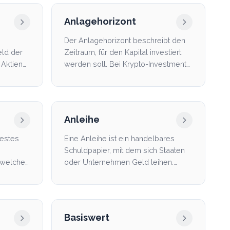
Anlagehorizont
Der Anlagehorizont beschreibt den
eld der
Zeitraum, für den Kapital investiert
 Aktien
werden soll. Bei Krypto-Investments
ist er entsch...
Anleihe
festes
Eine Anleihe ist ein handelbares
Schuldpapier, mit dem sich Staaten
 welche
oder Unternehmen Geld leihen.
o, wan...
Käufer einer Anleihe e...
Basiswert