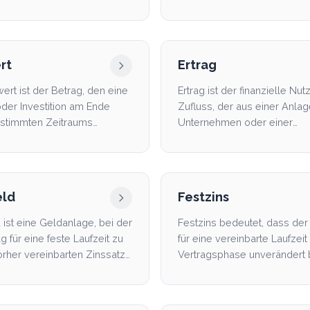
oder rentiert.
Grenze, falls eine Bank ausfä
rt
Ertrag
ert ist der Betrag, den eine
Ertrag ist der finanzielle Nu
der Investition am Ende
Zufluss, der aus einer Anla
estimmten Zeitraums
Unternehmen oder einer
wirtschaftlichen Täti...
eld
Festzins
 ist eine Geldanlage, bei der
Festzins bedeutet, dass der
g für eine feste Laufzeit zu
für eine vereinbarte Laufzeit
rher vereinbarten Zinssatz
Vertragsphase unverändert b
..
und sich nicht ...