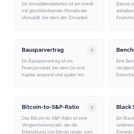
Ein Annuitätendarlehen ist ein Kredit
Baisse b
mit gleichbleibender Monatsrate
anhalte
(Annuität), bei dem der Zinsanteil
Finanzmä
über die Laufze...
Pessimi
Bausparvertrag
Bench
Ein Bausparvertrag ist ein
Eine Ben
Finanzprodukt, bei dem Du erst
Vergleic
Kapital ansparst und später ein
Entwickl
zinsgebundenes Bauspardarlehen...
Portfol
wird....
Bitcoin-to-S&P-Ratio
Black
Das Bitcoin-to-S&P-Ratio ist eine
Ein Blac
Vergleichskennzahl, die die
seltenes
Entwicklung von Bitcoin relativ zum
Ereignis