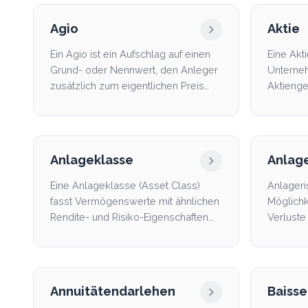
Agio
Aktie
Ein Agio ist ein Aufschlag auf einen
Eine Akti
Grund- oder Nennwert, den Anleger
Unterneh
zusätzlich zum eigentlichen Preis
Aktienge
zahlen. Der Beg...
kauft, wi
Anlageklasse
Anlage
Eine Anlageklasse (Asset Class)
Anlageri
fasst Vermögenswerte mit ähnlichen
Möglichke
Rendite- und Risiko-Eigenschaften
Verluste
zusammen, z.B. Akti...
Bereich 
Annuitätendarlehen
Baisse