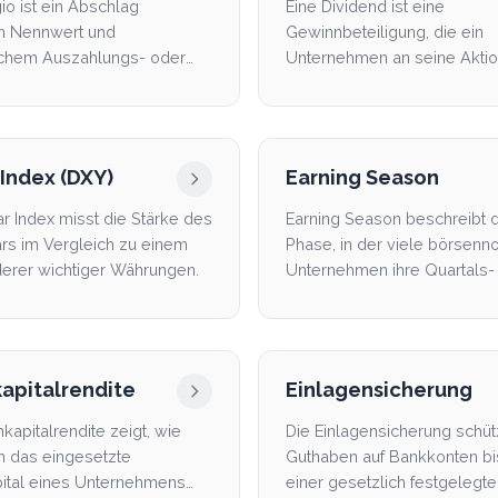
gio ist ein Abschlag
Eine Dividend ist eine
n Nennwert und
Gewinnbeteiligung, die ein
ichem Auszahlungs- oder
Unternehmen an seine Akti
sbetrag eines
ausschütten kann.
odukts.
 Index (DXY)
Earning Season
ar Index misst die Stärke des
Earning Season beschreibt d
rs im Vergleich zu einem
Phase, in der viele börsenno
erer wichtiger Währungen.
Unternehmen ihre Quartals-
Jahreszahlen veröffentl...
apitalrendite
Einlagensicherung
kapitalrendite zeigt, wie
Die Einlagensicherung schüt
ch das eingesetzte
Guthaben auf Bankkonten bi
ital eines Unternehmens
einer gesetzlich festgelegt