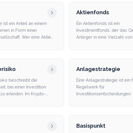
Aktienfonds
e ist ein Anteil an einem
Ein Aktienfonds ist ein
men in Form einer
Investmentfonds, der das G
sellschaft. Wer eine Aktie
Anleger in eine Vielzahl von
rd Miteigentüme...
investiert, um Risiko zu s...
risiko
Anlagestrategie
siko beschreibt die
Eine Anlagestrategie ist ein 
it, bei einer Investition
Regelwerk für
 zu erleiden. Im Krypto-
Investitionsentscheidungen:
umfasst es Marktr...
Anlageklassen, wie viel Risik
Basispunkt