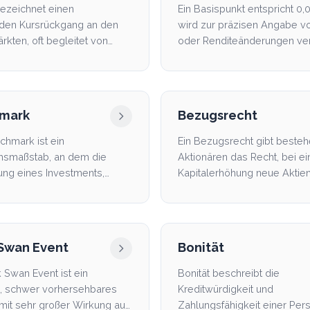
ezeichnet einen
Ein Basispunkt entspricht 0,
nden Kursrückgang an den
wird zur präzisen Angabe v
rkten, oft begleitet von
oder Renditeänderungen ve
smus und Verkaufsdruck.
mark
Bezugsrecht
chmark ist ein
Ein Bezugsrecht gibt beste
hsmaßstab, an dem die
Aktionären das Recht, bei ei
ung eines Investments,
Kapitalerhöhung neue Aktie
ios oder Fonds gemessen
bevorzugt zu zeichnen. Es s.
 Swan Event
Bonität
k Swan Event ist ein
Bonität beschreibt die
, schwer vorhersehbares
Kreditwürdigkeit und
 mit sehr großer Wirkung auf
Zahlungsfähigkeit einer Per