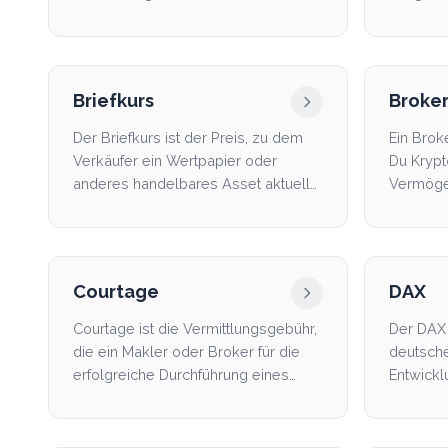
S&P 500 oder einem ähn...
Märkte, W
Briefkurs
Broke
Der Briefkurs ist der Preis, zu dem
Ein Broke
Verkäufer ein Wertpapier oder
Du Kryp
anderes handelbares Asset aktuell
Vermöge
anbieten. Für Käufer...
verkaufen
Courtage
DAX
Courtage ist die Vermittlungsgebühr,
Der DAX 
die ein Makler oder Broker für die
deutsche
erfolgreiche Durchführung eines
Entwickl
Geschäfts erhält...
börsenno