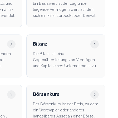
01% und
Ein Basiswert ist der zugrunde
on Zins-
liegende Vermögenswert, auf den
rwendet.
sich ein Finanzprodukt oder Derivat
bezieht. Für Anleger ...
Bilanz
henden
Die Bilanz ist eine
ner
Gegenüberstellung von Vermögen
n
und Kapital eines Unternehmens zu
..
einem bestimmten Stichtag. Sie
zeig...
Börsenkurs
Der Börsenkurs ist der Preis, zu dem
ein Wertpapier oder anderes
son,
handelbares Asset an einer Börse