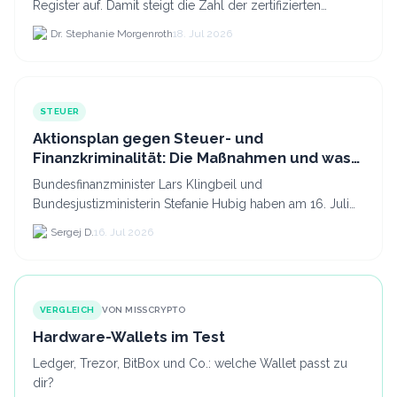
Register auf. Damit steigt die Zahl der zertifizierten
Kryptodienstleister in der EU auf 294 Unternehmen, was.
Dr. Stephanie Morgenroth
18. Jul 2026
STEUER
Aktionsplan gegen Steuer- und
Finanzkriminalität: Die Maßnahmen und was
sie für Krypto bedeuten
Bundesfinanzminister Lars Klingbeil und
Bundesjustizministerin Stefanie Hubig haben am 16. Juli
2026 einen gemeinsamen Aktionsplan gegen Steuer- und
Sergej D.
16. Jul 2026
Finanzkrimi...
VERGLEICH
VON MISSCRYPTO
Hardware-Wallets im Test
Ledger, Trezor, BitBox und Co.: welche Wallet passt zu
dir?