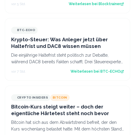
für Profis, die vor dem Coldcard-…
vor 5 Std.
Weiterlesen bei
Blocktrainer
BTC-ECHO
Krypto-Steuer: Was Anleger jetzt über
Haltefrist und DAC8 wissen müssen
Die einjährige Haltefrist steht politisch zur Debatte,
während DAC8 bereits Fakten schafft. Drei Steuerexperten
erklären, was sich für deuts…
vor 7 Std.
Weiterlesen bei
BTC-ECHO
CRYPTO INSIDERS
BITCOIN
Bitcoin-Kurs steigt weiter – doch der
eigentliche Härtetest steht noch bevor
Bitcoin hat sich aus dem Abwärtstrend befreit, der den
Kurs wochenlang belastet hatte. Mit dem höchsten Stand