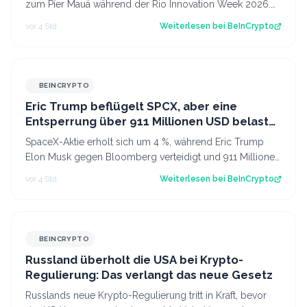
zum Píer Mauá während der Rio Innovation Week 2026.
So wurde der Mittwochmorgen zu…
vor 4 Std.
Weiterlesen bei
BeInCrypto
BEINCRYPTO
Eric Trump beflügelt SPCX, aber eine
Entsperrung über 911 Millionen USD belastet
weiterhin die SpaceX-Aktie
SpaceX-Aktie erholt sich um 4 %, während Eric Trump
Elon Musk gegen Bloomberg verteidigt und 911 Millionen
Aktien freigeschaltet werden. Der…
vor 4 Std.
Weiterlesen bei
BeInCrypto
BEINCRYPTO
Russland überholt die USA bei Krypto-
Regulierung: Das verlangt das neue Gesetz
Russlands neue Krypto-Regulierung tritt in Kraft, bevor