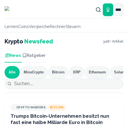
Zum Hauptinhalt springen
Lernen
Coins
Vergleiche
Rechner
Steuern
Krypto
Newsfeed
346
+ Artikel
News
Ratgeber
Alle
MissCrypto
Bitcoin
XRP
Ethereum
Solana
CRYPTO INSIDERS
BITCOIN
Trumps Bitcoin-Unternehmen besitzt nun
fast eine halbe Milliarde Euro in Bitcoin