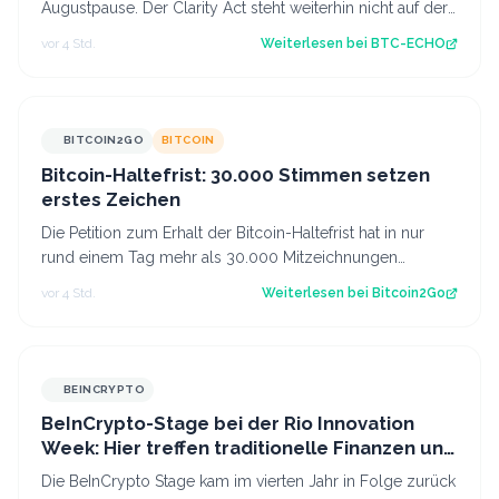
Augustpause. Der Clarity Act steht weiterhin nicht auf der
Tagesordnung. Damit schwinde…
vor 4 Std.
Weiterlesen bei
BTC-ECHO
BITCOIN2GO
BITCOIN
Bitcoin-Haltefrist: 30.000 Stimmen setzen
erstes Zeichen
Die Petition zum Erhalt der Bitcoin-Haltefrist hat in nur
rund einem Tag mehr als 30.000 Mitzeichnungen
erreicht. Damit ist die erste politi…
vor 4 Std.
Weiterlesen bei
Bitcoin2Go
BEINCRYPTO
BeInCrypto-Stage bei der Rio Innovation
Week: Hier treffen traditionelle Finanzen und
Krypto aufeinander
Die BeInCrypto Stage kam im vierten Jahr in Folge zurück