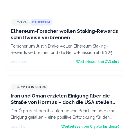
CVJ.CH
ETHEREUM
CVJ.CH
Ethereum-Forscher wollen Staking-Rewards
schrittweise verbrennen
Forscher um Justin Drake wollen Ethereum Staking-
Rewards verbrennen und die Netto-Emission ab 60.25
Mio. ETH auf null senken. Der Artikel Et…
vor 12 Std.
Weiterlesen bei
CVJ.ch
CRYPTO INSIDERS
Iran und Oman erzielen Einigung über die
Straße von Hormus – doch die USA stellen
sich quer
Der Ölpreis ist bereits aufgrund von Berichten über eine
Einigung gefallen – eine positive Entwicklung für den
Kryptomarkt.
vor 13 Std.
Weiterlesen bei
Crypto Insiders