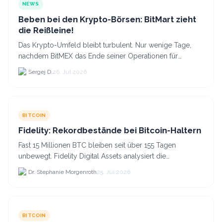
NEWS
Beben bei den Krypto-Börsen: BitMart zieht
die Reißleine!
Das Krypto-Umfeld bleibt turbulent. Nur wenige Tage,
nachdem BitMEX das Ende seiner Operationen für
September 2026 bekannt gegeben hat, zieht nun die
Sergej D.
26. Jul 2026
nächste gr...
BITCOIN
Fidelity: Rekordbestände bei Bitcoin-Haltern
Fast 15 Millionen BTC bleiben seit über 155 Tagen
unbewegt. Fidelity Digital Assets analysiert die
Anlegerüberzeugung trotz Kursverlusten und einem
Dr. Stephanie Morgenroth
25. Jul 2026
BTC-Preis.
BITCOIN