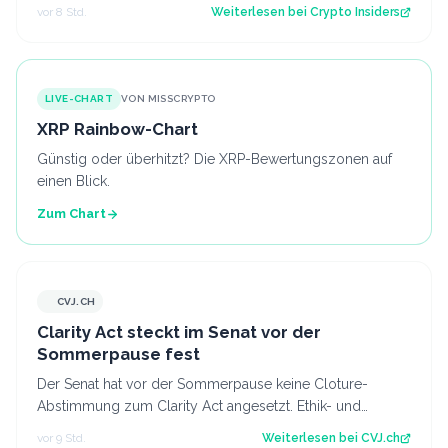
seit fast einer Woche keimt ne…
vor 8 Std.
Weiterlesen bei
Crypto Insiders
LIVE-CHART
VON MISSCRYPTO
XRP Rainbow-Chart
Günstig oder überhitzt? Die XRP-Bewertungszonen auf
einen Blick.
Zum Chart
CVJ.CH
CVJ.CH
Clarity Act steckt im Senat vor der
Sommerpause fest
Der Senat hat vor der Sommerpause keine Cloture-
Abstimmung zum Clarity Act angesetzt. Ethik- und
Geldwäsche-Fragen bleiben ungelöst. Der Art…
vor 9 Std.
Weiterlesen bei
CVJ.ch