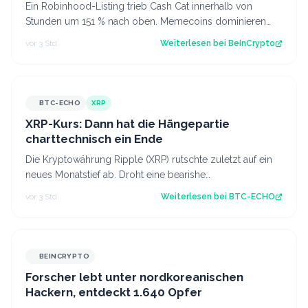
Ein Robinhood-Listing trieb Cash Cat innerhalb von
Stunden um 151 % nach oben. Memecoins dominieren
weiterhin die Robinhood-Blockchain, nich…
vor 3 Std.
Weiterlesen bei
BeInCrypto
BTC-ECHO
XRP
XRP-Kurs: Dann hat die Hängepartie
charttechnisch ein Ende
Die Kryptowährung Ripple (XRP) rutschte zuletzt auf ein
neues Monatstief ab. Droht eine bearishe
Trendfortsetzung oder gelingt der Käufersei…
vor 3 Std.
Weiterlesen bei
BTC-ECHO
BEINCRYPTO
Forscher lebt unter nordkoreanischen
Hackern, entdeckt 1.640 Opfer