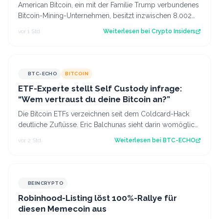
American Bitcoin, ein mit der Familie Trump verbundenes
Bitcoin-Mining-Unternehmen, besitzt inzwischen 8.002
Bitcoin im Wert von rund 444 Mi…
vor 1 Std.
Weiterlesen bei
Crypto Insiders
BTC-ECHO
BITCOIN
ETF-Experte stellt Self Custody infrage:
“Wem vertraust du deine Bitcoin an?”
Die Bitcoin ETFs verzeichnen seit dem Coldcard-Hack
deutliche Zuflüsse. Eric Balchunas sieht darin womöglich
einen Vertrauensgewinn. Source:…
vor 2 Std.
Weiterlesen bei
BTC-ECHO
BEINCRYPTO
Robinhood-Listing löst 100%-Rallye für
diesen Memecoin aus