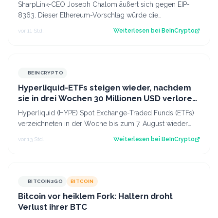
SharpLink-CEO Joseph Chalom äußert sich gegen EIP-
8363. Dieser Ethereum-Vorschlag würde die
Belohnungen für Validatoren anteilig verbrennen,…
vor 11 Std.
Weiterlesen bei
BeInCrypto
BEINCRYPTO
Hyperliquid-ETFs steigen wieder, nachdem
sie in drei Wochen 30 Millionen USD verloren
haben
Hyperliquid (HYPE) Spot Exchange-Traded Funds (ETFs)
verzeichneten in der Woche bis zum 7. August wieder
Nettozuflüsse. Nach drei Wochen mit…
vor 13 Std.
Weiterlesen bei
BeInCrypto
BITCOIN2GO
BITCOIN
Bitcoin vor heiklem Fork: Haltern droht
Verlust ihrer BTC