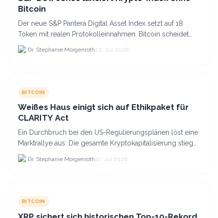
Bitcoin
Der neue S&P Pantera Digital Asset Index setzt auf 18
Token mit realen Protokolleinnahmen. Bitcoin scheidet
aufgrund fehlender Erträge für Halter aus dem.
Dr. Stephanie Morgenroth
22. Jul 2026
BITCOIN
Weißes Haus einigt sich auf Ethikpaket für
CLARITY Act
Ein Durchbruch bei den US-Regulierungsplänen löst eine
Marktrallye aus: Die gesamte Kryptokapitalisierung stieg
am 21.
Dr. Stephanie Morgenroth
21. Jul 2026
BITCOIN
XRP sichert sich historischen Top-10-Rekord