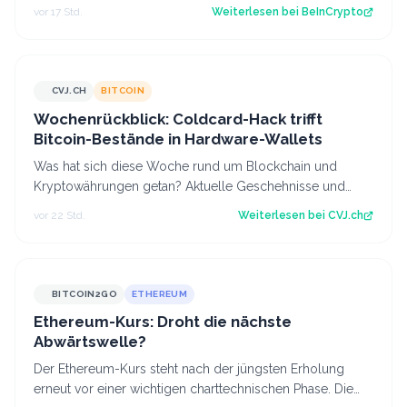
erholt, während der CLARITY Act…
vor 17 Std.
Weiterlesen bei
BeInCrypto
CVJ.CH
BITCOIN
CVJ.CH
Wochenrückblick: Coldcard-Hack trifft
Bitcoin-Bestände in Hardware-Wallets
Was hat sich diese Woche rund um Blockchain und
Kryptowährungen getan? Aktuelle Geschehnisse und
Hintergrundberichte im Wochenrückblick. Der…
vor 22 Std.
Weiterlesen bei
CVJ.ch
BITCOIN2GO
ETHEREUM
Ethereum-Kurs: Droht die nächste
Abwärtswelle?
Der Ethereum-Kurs steht nach der jüngsten Erholung
erneut vor einer wichtigen charttechnischen Phase. Die