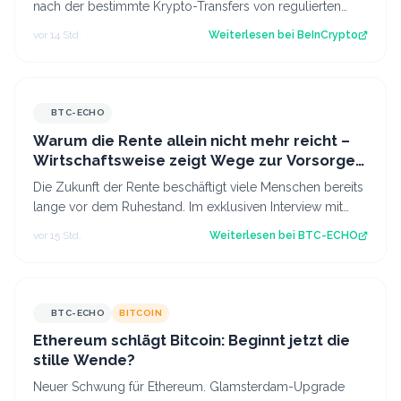
nach der bestimmte Krypto-Transfers von regulierten
Dienstleistern für 24 Stunden v…
vor 14 Std.
Weiterlesen bei
BeInCrypto
BTC-ECHO
Warum die Rente allein nicht mehr reicht –
Wirtschaftsweise zeigt Wege zur Vorsorge
auf
Die Zukunft der Rente beschäftigt viele Menschen bereits
lange vor dem Ruhestand. Im exklusiven Interview mit
BTC-ECHO spricht Wirtschaftswe…
vor 15 Std.
Weiterlesen bei
BTC-ECHO
BTC-ECHO
BITCOIN
Ethereum schlägt Bitcoin: Beginnt jetzt die
stille Wende?
Neuer Schwung für Ethereum. Glamsterdam-Upgrade