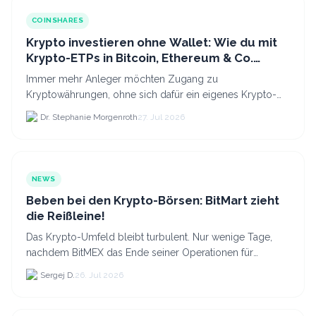
COINSHARES
Krypto investieren ohne Wallet: Wie du mit
Krypto-ETPs in Bitcoin, Ethereum & Co.
anlegst
Immer mehr Anleger möchten Zugang zu
Kryptowährungen, ohne sich dafür ein eigenes Krypto-
Wallet einrichten zu müssen. Dazu kommt, dass viele
Dr. Stephanie Morgenroth
27. Jul 2026
nicht nur Bitcoin h...
NEWS
Beben bei den Krypto-Börsen: BitMart zieht
die Reißleine!
Das Krypto-Umfeld bleibt turbulent. Nur wenige Tage,
nachdem BitMEX das Ende seiner Operationen für
September 2026 bekannt gegeben hat, zieht nun die
Sergej D.
26. Jul 2026
nächste gr...