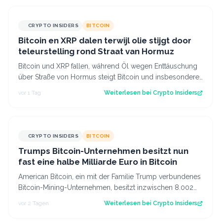
CRYPTO INSIDERS
BITCOIN
Bitcoin en XRP dalen terwijl olie stijgt door
teleurstelling rond Straat van Hormuz
Bitcoin und XRP fallen, während Öl wegen Enttäuschung
über Straße von Hormus steigt Bitcoin und insbesondere
Altcoins wie XRP und Solana hab…
vor 1 Tag
Weiterlesen bei
Crypto Insiders
CRYPTO INSIDERS
BITCOIN
Trumps Bitcoin-Unternehmen besitzt nun
fast eine halbe Milliarde Euro in Bitcoin
American Bitcoin, ein mit der Familie Trump verbundenes
Bitcoin-Mining-Unternehmen, besitzt inzwischen 8.002
Bitcoin im Wert von rund 444 Mi…
vor 2 Tagen
Weiterlesen bei
Crypto Insiders