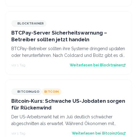
BLOCKTRAINER
BTCPay-Server Sicherheitswarnung –
Betreiber sollten jetzt handeln
BTCPay-Betreiber sollten ihre Systeme dringend updaten
oder herunterfahren. Nach Coldcard und Boltz gibt es die
nächste Sicherheitswarnung i…
vor 1 Tag
Weiterlesen bei
Blocktrainer
BITCOIN2GO
BITCOIN
Bitcoin-Kurs: Schwache US-Jobdaten sorgen
für Rückenwind
Der US-Arbeitsmarkt hat im Juli deutlich schwächer
abgeschnitten als erwartet. Während Ökonomen mit
einem Stellenaufbau gerechnet hatten, gi…
vor 1 Tag
Weiterlesen bei
Bitcoin2Go