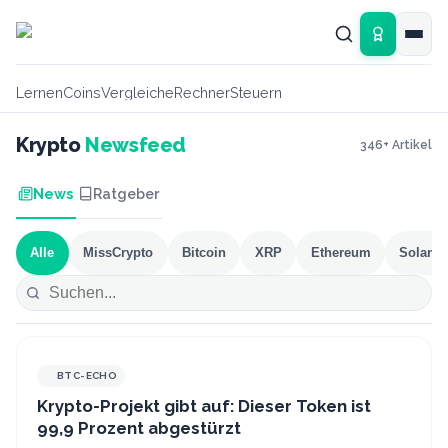
Zum Hauptinhalt springen
Lernen
Coins
Vergleiche
Rechner
Steuern
Krypto
Newsfeed
346
+ Artikel
News
Ratgeber
Alle
MissCrypto
Bitcoin
XRP
Ethereum
Solana
BTC-ECHO
Krypto-Projekt gibt auf: Dieser Token ist
99,9 Prozent abgestürzt