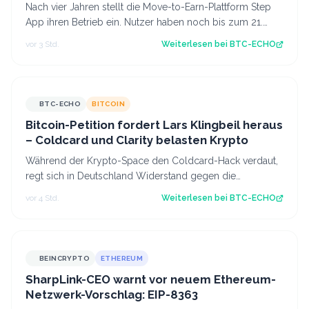
Nach vier Jahren stellt die Move-to-Earn-Plattform Step
App ihren Betrieb ein. Nutzer haben noch bis zum 21.
August Zeit, ihre gesperrten To…
vor 3 Std.
Weiterlesen bei
BTC-ECHO
BTC-ECHO
BITCOIN
Bitcoin-Petition fordert Lars Klingbeil heraus
– Coldcard und Clarity belasten Krypto
Während der Krypto-Space den Coldcard-Hack verdaut,
regt sich in Deutschland Widerstand gegen die
Abschaffung der Krypto-Haltefrist. Source:…
vor 4 Std.
Weiterlesen bei
BTC-ECHO
BEINCRYPTO
ETHEREUM
SharpLink-CEO warnt vor neuem Ethereum-
Netzwerk-Vorschlag: EIP-8363