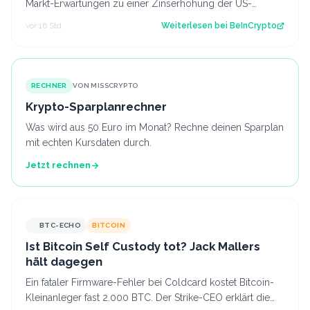
Markt-Erwartungen zu einer Zinserhöhung der US-
Notenbank (Fed). Er geht davon aus, dass…
vor 16 Std.
Weiterlesen bei
BeInCrypto
RECHNER
VON MISSCRYPTO
Krypto-Sparplanrechner
Was wird aus 50 Euro im Monat? Rechne deinen Sparplan
mit echten Kursdaten durch.
Jetzt rechnen
BTC-ECHO
BITCOIN
Ist Bitcoin Self Custody tot? Jack Mallers
hält dagegen
Ein fataler Firmware-Fehler bei Coldcard kostet Bitcoin-
Kleinanleger fast 2.000 BTC. Der Strike-CEO erklärt die