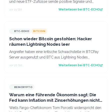
und neue ETF-Zuflüsse sende positive Signale und
Ethereum zeigt erstmals seit längerer Zeit…
vor 15 Std.
Weiterlesen bei
BTC-ECHO
BTC-ECHO
BITCOIN
Schon wieder Bitcoin gestohlen: Hacker
räumen Lightning Nodes leer
Angreifer haben eine kritische Schwachstelle in BTCPay
Server ausgenutzt und BTC aus Lightning Nodes
gestohlen. Es ist bereits der zweite An…
vor 16 Std.
Weiterlesen bei
BTC-ECHO
BEINCRYPTO
Warum eine führende Ökonomin sagt: Die
Fed kann Inflation mit Zinserhöhungen nicht
besiegen
Wells Fargo-Chefökonom Tom Porcelli widerspricht den