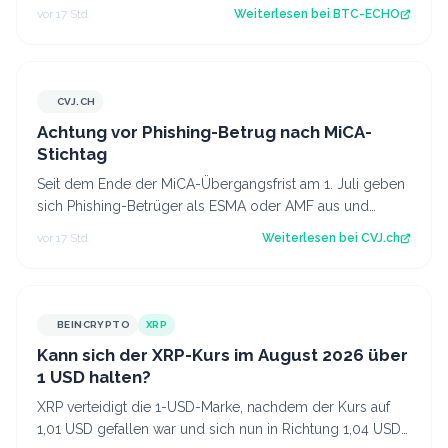
Ursachen der Tragödie und ze…
vor 17 Std.
Weiterlesen bei
BTC-ECHO
CVJ.CH
CVJ.CH
Achtung vor Phishing-Betrug nach MiCA-
Stichtag
Seit dem Ende der MiCA-Übergangsfrist am 1. Juli geben
sich Phishing-Betrüger als ESMA oder AMF aus und
fordern Krypto-Transfers. Der Artike…
vor 17 Std.
Weiterlesen bei
CVJ.ch
BEINCRYPTO
XRP
Kann sich der XRP-Kurs im August 2026 über
1 USD halten?
XRP verteidigt die 1-USD-Marke, nachdem der Kurs auf
1,01 USD gefallen war und sich nun in Richtung 1,04 USD