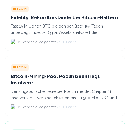
BITCOIN
Fidelity: Rekordbestände bei Bitcoin-Haltern
Fast 15 Millionen BTC bleiben seit über 155 Tagen
unbewegt. Fidelity Digital Assets analysiert die
Anlegerüberzeugung trotz Kursverlusten und einem
Dr. Stephanie Morgenroth
25. Jul 2026
BTC-Preis.
BITCOIN
Bitcoin-Mining-Pool Poolin beantragt
Insolvenz
Der singapurische Betreiber Poolin meldet Chapter 11
Insolvenz mit Verbindlichkeiten bis zu 500 Mio. USD und
plant den Verkauf zweier Texas-Standorte für.
Dr. Stephanie Morgenroth
24. Jul 2026