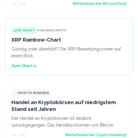
aktuelle Struktur wirft die Frage…
vor 1 Tag
Weiterlesen bei
Bitcoin2Go
LIVE-CHART
VON MISSCRYPTO
XRP Rainbow-Chart
Günstig oder überhitzt? Die XRP-Bewertungszonen auf
einen Blick.
Zum Chart
CRYPTO INSIDERS
Handel an Kryptobörsen auf niedrigstem
Stand seit Jahren
Der Handel an Kryptobörsen ist deutlich
zurückgegangen. Das Handelsvolumen von Bitcoin
befindet sich inzwischen auf einem ähnlichen Niveau w…
vor 1 Tag
Weiterlesen bei
Crypto Insiders