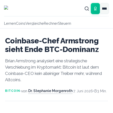
Zum Hauptinhalt springen
Lernen
Coins
Vergleiche
Rechner
Steuern
Coinbase-Chef Armstrong
sieht Ende BTC-Dominanz
Brian Armstrong analysiert eine strategische
Verschiebung im Kryptomarkt: Bitcoin ist laut dem
Coinbase-CEO kein alleiniger Treiber mehr, während
Altcoins.
Dr. Stephanie Morgenroth
von
7. Juni 2026
3
Min.
BITCOIN