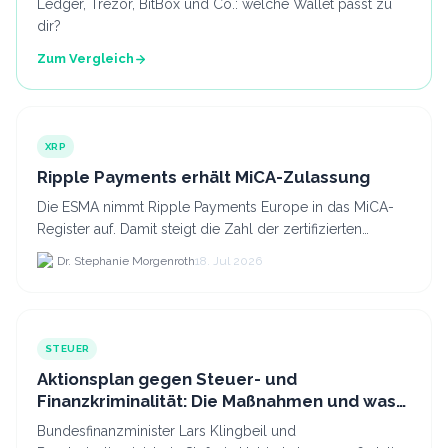
Ledger, Trezor, BitBox und Co.: welche Wallet passt zu
dir?
Zum Vergleich
XRP
Ripple Payments erhält MiCA-Zulassung
Die ESMA nimmt Ripple Payments Europe in das MiCA-
Register auf. Damit steigt die Zahl der zertifizierten
Kryptodienstleister in der EU auf 294 Unternehmen, was.
Dr. Stephanie Morgenroth
18. Jul 2026
STEUER
Aktionsplan gegen Steuer- und
Finanzkriminalität: Die Maßnahmen und was
sie für Krypto bedeuten
Bundesfinanzminister Lars Klingbeil und