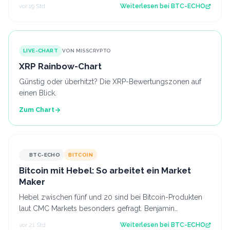
Nun kommt es darauf an, ob diese Z…
vor 19 Std.
Weiterlesen bei
BTC-ECHO
LIVE-CHART
VON MISSCRYPTO
XRP Rainbow-Chart
Günstig oder überhitzt? Die XRP-Bewertungszonen auf
einen Blick.
Zum Chart
BTC-ECHO
BITCOIN
Bitcoin mit Hebel: So arbeitet ein Market
Maker
Hebel zwischen fünf und 20 sind bei Bitcoin-Produkten
laut CMC Markets besonders gefragt. Benjamin
Kämmerer, Trading-Experte bei der Handels…
vor 21 Std.
Weiterlesen bei
BTC-ECHO