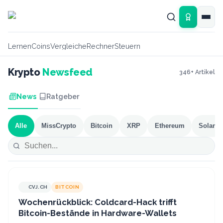
Zum Hauptinhalt springen
Lernen
Coins
Vergleiche
Rechner
Steuern
Krypto
Newsfeed
346
+ Artikel
News
Ratgeber
Alle
MissCrypto
Bitcoin
XRP
Ethereum
Solana
CVJ.CH
BITCOIN
CVJ.CH
Wochenrückblick: Coldcard-Hack trifft
Bitcoin-Bestände in Hardware-Wallets