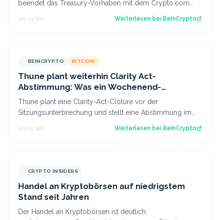
beendet das Treasury-Vorhaben mit dem Crypto.com
CRO und kürzt die Pläne für Prognosen. Der B…
vor 13 Std.
Weiterlesen bei
BeInCrypto
BEINCRYPTO
BITCOIN
Thune plant weiterhin Clarity Act-
Abstimmung: Was ein Wochenend-
Überraschung für Bitcoin bedeuten könnte
Thune plant eine Clarity-Act-Cloture vor der
Sitzungsunterbrechung und stellt eine Abstimmung im
Senat im September in Aussicht, während die…
vor 14 Std.
Weiterlesen bei
BeInCrypto
CRYPTO INSIDERS
Handel an Kryptobörsen auf niedrigstem
Stand seit Jahren
Der Handel an Kryptobörsen ist deutlich