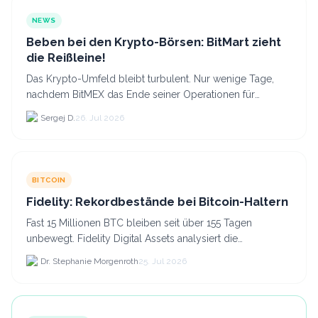
NEWS
Beben bei den Krypto-Börsen: BitMart zieht
die Reißleine!
Das Krypto-Umfeld bleibt turbulent. Nur wenige Tage,
nachdem BitMEX das Ende seiner Operationen für
September 2026 bekannt gegeben hat, zieht nun die
Sergej D.
26. Jul 2026
nächste gr...
BITCOIN
Fidelity: Rekordbestände bei Bitcoin-Haltern
Fast 15 Millionen BTC bleiben seit über 155 Tagen
unbewegt. Fidelity Digital Assets analysiert die
Anlegerüberzeugung trotz Kursverlusten und einem
Dr. Stephanie Morgenroth
25. Jul 2026
BTC-Preis.