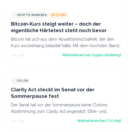
CRYPTO INSIDERS
BITCOIN
Bitcoin-Kurs steigt weiter – doch der
eigentliche Härtetest steht noch bevor
Bitcoin hat sich aus dem Abwärtstrend befreit, der den
Kurs wochenlang belastet hatte. Mit dem höchsten Stand
seit fast einer Woche keimt ne…
vor 1 Tag
Weiterlesen bei
Crypto Insiders
CVJ.CH
CVJ.CH
Clarity Act steckt im Senat vor der
Sommerpause fest
Der Senat hat vor der Sommerpause keine Cloture-
Abstimmung zum Clarity Act angesetzt. Ethik- und
Geldwäsche-Fragen bleiben ungelöst. Der Art…
vor 1 Tag
Weiterlesen bei
CVJ.ch