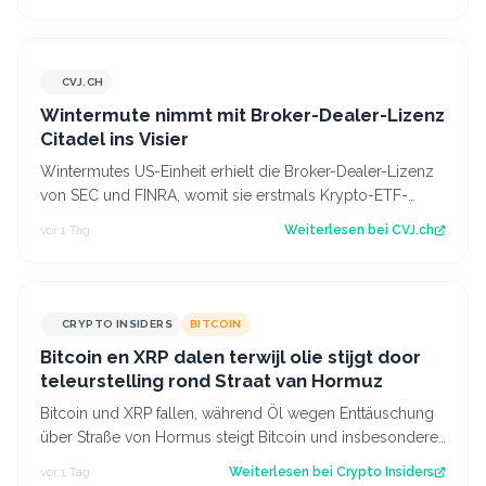
CVJ.CH
CVJ.CH
Wintermute nimmt mit Broker-Dealer-Lizenz
Citadel ins Visier
Wintermutes US-Einheit erhielt die Broker-Dealer-Lizenz
von SEC und FINRA, womit sie erstmals Krypto-ETF-
Anteile abwickeln darf. Der Artikel…
vor 1 Tag
Weiterlesen bei
CVJ.ch
CRYPTO INSIDERS
BITCOIN
Bitcoin en XRP dalen terwijl olie stijgt door
teleurstelling rond Straat van Hormuz
Bitcoin und XRP fallen, während Öl wegen Enttäuschung
über Straße von Hormus steigt Bitcoin und insbesondere
Altcoins wie XRP und Solana hab…
vor 1 Tag
Weiterlesen bei
Crypto Insiders