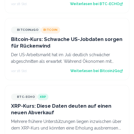
in Aktien, Optionen und Krypt…
vor 18 Std.
Weiterlesen bei
BTC-ECHO
BITCOIN2GO
BITCOIN
Bitcoin-Kurs: Schwache US-Jobdaten sorgen
für Rückenwind
Der US-Arbeitsmarkt hat im Juli deutlich schwächer
abgeschnitten als erwartet. Während Ökonomen mit
einem Stellenaufbau gerechnet hatten, gi…
vor 18 Std.
Weiterlesen bei
Bitcoin2Go
BTC-ECHO
XRP
XRP-Kurs: Diese Daten deuten auf einen
neuen Abverkauf
Mehrere frühere Unterstützungen liegen inzwischen über
dem XRP-Kurs und könnten eine Erholung ausbremsen.