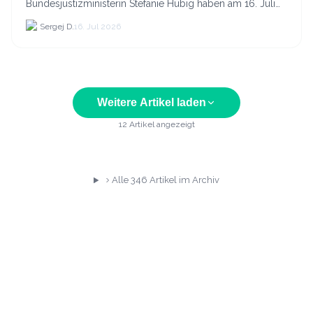
Bundesjustizministerin Stefanie Hubig haben am 16. Juli
2026 einen gemeinsamen Aktionsplan gegen Steuer- und
Sergej D.
16. Jul 2026
Finanzkrimi...
Weitere Artikel laden
12
Artikel angezeigt
Alle
346
Artikel im Archiv