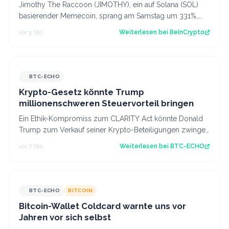
Jimothy The Raccoon (JIMOTHY), ein auf Solana (SOL)
basierender Memecoin, sprang am Samstag um 331%,
nachdem Elon Musk ein Waschbär-Video au…
vor 5 Std.
Weiterlesen bei
BeInCrypto
BTC-ECHO
Krypto-Gesetz könnte Trump
millionenschweren Steuervorteil bringen
Ein Ethik-Kompromiss zum CLARITY Act könnte Donald
Trump zum Verkauf seiner Krypto-Beteiligungen zwingen
– und zugleich einen erheblichen St…
vor 7 Std.
Weiterlesen bei
BTC-ECHO
BTC-ECHO
BITCOIN
Bitcoin-Wallet Coldcard warnte uns vor
Jahren vor sich selbst