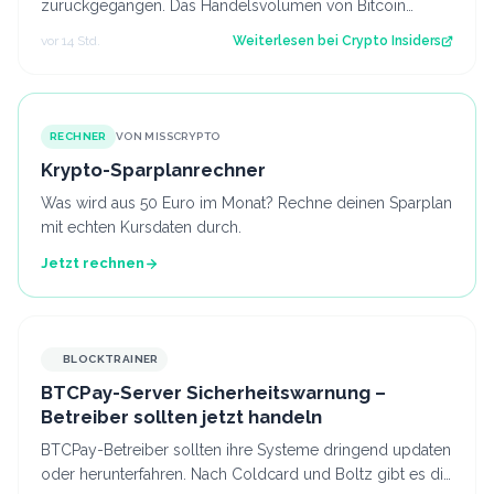
zurückgegangen. Das Handelsvolumen von Bitcoin
befindet sich inzwischen auf einem ähnlichen Niveau w…
vor 14 Std.
Weiterlesen bei
Crypto Insiders
RECHNER
VON MISSCRYPTO
Krypto-Sparplanrechner
Was wird aus 50 Euro im Monat? Rechne deinen Sparplan
mit echten Kursdaten durch.
Jetzt rechnen
BLOCKTRAINER
BTCPay-Server Sicherheitswarnung –
Betreiber sollten jetzt handeln
BTCPay-Betreiber sollten ihre Systeme dringend updaten
oder herunterfahren. Nach Coldcard und Boltz gibt es die