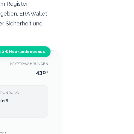
em Register
sgeben. ERA Wallet
er Sicherheit und
20 € Neukundenbonus
KRYPTOWÄHRUNGEN
430+
GRÜNDUNG
2018
5%)