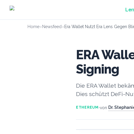
Zum Hauptinhalt springen
Ler
Home
›
Newsfeed
›
Era Wallet Nutzt Era Lens Gegen Bli
ERA Walle
Signing
Die ERA Wallet bekäm
Dies schützt DeFi-Nut
Dr. Stephan
von
ETHEREUM