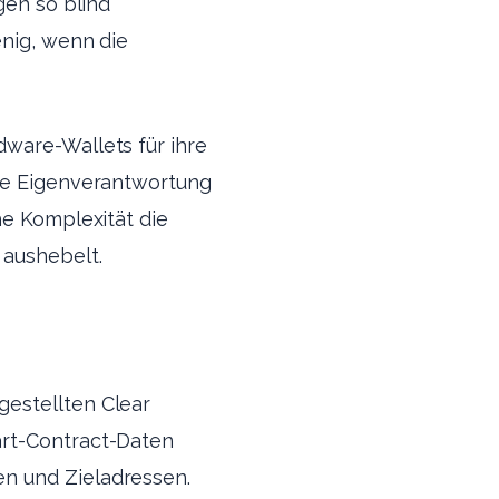
gen so blind
enig, wenn die
dware-Wallets für ihre
die Eigenverantwortung
he Komplexität die
 aushebelt.
gestellten Clear
art-Contract-Daten
n und Zieladressen.