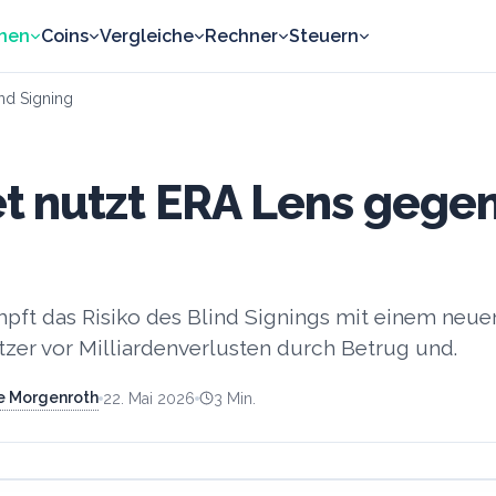
nen
Coins
Vergleiche
Rechner
Steuern
nd Signing
t nutzt ERA Lens gegen
pft das Risiko des Blind Signings mit einem neue
zer vor Milliardenverlusten durch Betrug und.
ie Morgenroth
22. Mai 2026
3
Min.