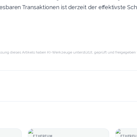
esbaren Transaktionen ist derzeit der effektivste 
sung dieses Artikels haben KI-Werkzeuge unterstützt, geprüft und freigegeben w
ETHEREUM
ETHERE