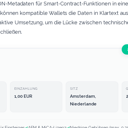
N-Metadaten für Smart-Contract-Funktionen in ein
 können kompatible Wallets die Daten in Klartext au
oaktive Umsetzung, um die Lücke zwischen technisch
chließen.
EINZAHLUNG
SITZ
1,00 EUR
Amsterdam,
Niederlande
ür Einsteiger
✓
AFM & MiCA-Lizenz
✓
Niedrige Gebühren (max. 0,2