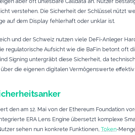
zeigen aber oft unlesbare Calldata an. Nutzer bestäti
icht verstehen. Die Sicherheit der Schlüssel nützt w
 auf dem Display fehlerhaft oder unklar ist.
eich und der Schweiz nutzen viele DeFi-Anleger Har
e regulatorische Aufsicht wie die BaFin betont oft 
ind Signing untergräbt diese Sicherheit, da technisc
 über die eigenen digitalen Vermögenswerte effektiv
icherheitsanker
ert den am 12. Mai von der Ethereum Foundation vor
 integrierte ERA Lens Engine übersetzt komplexe Sm
 Nutzer sehen nun konkrete Funktionen,
Token
-Menge