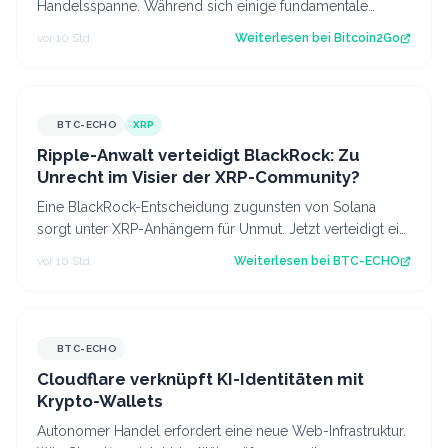
Handelsspanne. Während sich einige fundamentale
Faktoren zuletzt verbessert haben, fehlt bisl…
vor 10 Std.
Weiterlesen bei
Bitcoin2Go
BTC-ECHO
XRP
Ripple-Anwalt verteidigt BlackRock: Zu
Unrecht im Visier der XRP-Community?
Eine BlackRock-Entscheidung zugunsten von Solana
sorgt unter XRP-Anhängern für Unmut. Jetzt verteidigt ein
Ripple-Anwalt den Vermögensverwal…
vor 10 Std.
Weiterlesen bei
BTC-ECHO
BTC-ECHO
Cloudflare verknüpft KI-Identitäten mit
Krypto-Wallets
Autonomer Handel erfordert eine neue Web-Infrastruktur.