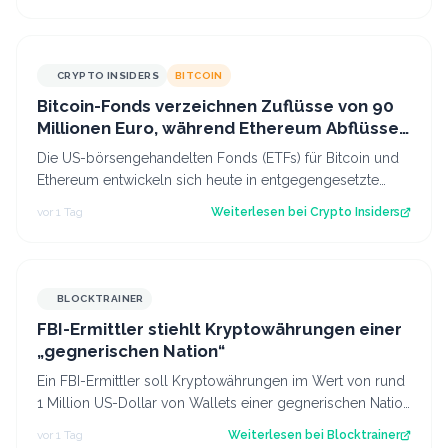
CRYPTO INSIDERS
BITCOIN
Bitcoin-Fonds verzeichnen Zuflüsse von 90
Millionen Euro, während Ethereum Abflüsse
hinnehmen muss
Die US-börsengehandelten Fonds (ETFs) für Bitcoin und
Ethereum entwickeln sich heute in entgegengesetzte
Richtungen. Während das eine Segmen…
vor 1 Tag
Weiterlesen bei
Crypto Insiders
BLOCKTRAINER
FBI-Ermittler stiehlt Kryptowährungen einer
„gegnerischen Nation“
Ein FBI-Ermittler soll Kryptowährungen im Wert von rund
1 Million US-Dollar von Wallets einer gegnerischen Nation
gestohlen haben.
vor 1 Tag
Weiterlesen bei
Blocktrainer