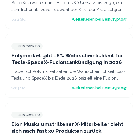
auch wenn die Aktie fällt
SpaceX erwartet nun 1 Billion USD Umsatz bis 2030, ein
Jahr früher als zuvor, obwohl der Kurs der Aktie aufgrund
steigender KI-Investitionen…
vor 4 Std.
Weiterlesen bei
BeInCrypto
BEINCRYPTO
Polymarket gibt 18% Wahrscheinlichkeit für
Tesla-SpaceX-Fusionsankündigung in 2026
Trader auf Polymarket sehen die Wahrscheinlichkeit, dass
Tesla und SpaceX bis Ende 2026 offiziell eine Fusion
ankündigen, nur bei 18%, obwoh…
vor 4 Std.
Weiterlesen bei
BeInCrypto
BEINCRYPTO
Elon Musks umstrittener X-Mitarbeiter zieht
sich nach fast 30 Produkten zurück