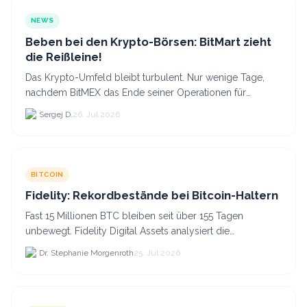
NEWS
Beben bei den Krypto-Börsen: BitMart zieht
die Reißleine!
Das Krypto-Umfeld bleibt turbulent. Nur wenige Tage,
nachdem BitMEX das Ende seiner Operationen für
September 2026 bekannt gegeben hat, zieht nun die
Sergej D.
26. Jul 2026
nächste gr...
BITCOIN
Fidelity: Rekordbestände bei Bitcoin-Haltern
Fast 15 Millionen BTC bleiben seit über 155 Tagen
unbewegt. Fidelity Digital Assets analysiert die
Anlegerüberzeugung trotz Kursverlusten und einem
Dr. Stephanie Morgenroth
25. Jul 2026
BTC-Preis.