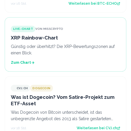
Europa deutlich stärken. Source: BTC-EC…
vor 16 Std.
Weiterlesen bei
BTC-ECHO
LIVE-CHART
VON MISSCRYPTO
XRP Rainbow-Chart
Günstig oder überhitzt? Die XRP-Bewertungszonen auf
einen Blick.
Zum Chart
CVJ.CH
DOGECOIN
CVJ.CH
Was ist Dogecoin? Vom Satire-Projekt zum
ETF-Asset
Was Dogecoin von Bitcoin unterscheidet, ist das
unbegrenzte Angebot des 2013 als Satire gestarteten
Coins mit eigenem US-Spot-ETF. Der Artik…
vor 18 Std.
Weiterlesen bei
CVJ.ch