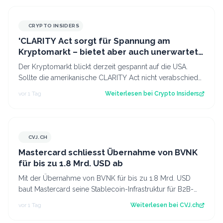
CRYPTO INSIDERS
'CLARITY Act sorgt für Spannung am
Kryptomarkt – bietet aber auch unerwartete
Chancen'
Der Kryptomarkt blickt derzeit gespannt auf die USA.
Sollte die amerikanische CLARITY Act nicht verabschiedet
werden, könnte dies kurzfristi…
vor 1 Tag
Weiterlesen bei
Crypto Insiders
CVJ.CH
CVJ.CH
Mastercard schliesst Übernahme von BVNK
für bis zu 1.8 Mrd. USD ab
Mit der Übernahme von BVNK für bis zu 1.8 Mrd. USD
baut Mastercard seine Stablecoin-Infrastruktur für B2B-
Zahlungen und Settlement aus. Der…
vor 1 Tag
Weiterlesen bei
CVJ.ch