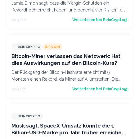
Jamie Dimon sagt, dass die Margin-Schulden ein
Rekordhoch erreicht haben, und benennt vier Risiken, die
mit dem Aufbau versteckter Hebelwirk…
vor 3 Std.
Weiterlesen bei
BeInCrypto
BEINCRYPTO
BITCOIN
Bitcoin-Miner verlassen das Netzwerk: Hat
dies Auswirkungen auf den Bitcoin-Kurs?
Der Rückgang der Bitcoin-Hashrate erreicht mit 9
Monaten einen Rekord, da Miner auf AI umstellen. Die
Difficulty wird erst zum zweiten Mal n…
vor 3 Std.
Weiterlesen bei
BeInCrypto
BEINCRYPTO
Musk sagt, SpaceX-Umsatz könnte die 1-
Billion-USD-Marke pro Jahr früher erreichen,