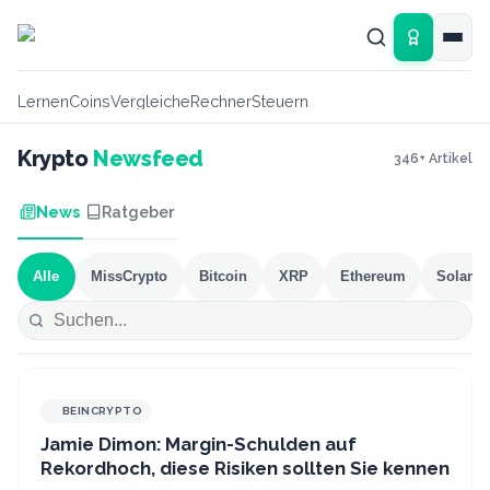
Zum Hauptinhalt springen
Lernen
Coins
Vergleiche
Rechner
Steuern
Krypto
Newsfeed
346
+ Artikel
News
Ratgeber
Alle
MissCrypto
Bitcoin
XRP
Ethereum
Solana
BEINCRYPTO
Jamie Dimon: Margin-Schulden auf
Rekordhoch, diese Risiken sollten Sie kennen