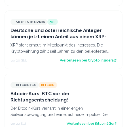
CRYPTO INSIDERS
XRP
Deutsche und österreichische Anleger
können jetzt einen Anteil aus einem XRP-
Topf im Wert von 190.000 € sichern
XRP steht erneut im Mittelpunkt des Interesses. Die
Kryptowährung zählt seit Jahren zu den beliebtesten
digitalen Assets bei Anlegern im deu…
vor 20 Std.
Weiterlesen bei
Crypto Insiders
BITCOIN2GO
BITCOIN
Bitcoin-Kurs: BTC vor der
Richtungsentscheidung!
Der Bitcoin-Kurs verharrt in einer engen
Seitwärtsbewegung und wartet auf neue Impulse. Die
aktuelle Chartstruktur deutet auf eine bevorsteh…
vor 22 Std.
Weiterlesen bei
Bitcoin2Go