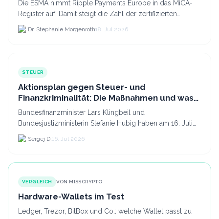
Die ESMA nimmt Ripple Payments Europe in das MiCA-
Register auf. Damit steigt die Zahl der zertifizierten
Kryptodienstleister in der EU auf 294 Unternehmen, was.
Dr. Stephanie Morgenroth
18. Jul 2026
STEUER
Aktionsplan gegen Steuer- und
Finanzkriminalität: Die Maßnahmen und was
sie für Krypto bedeuten
Bundesfinanzminister Lars Klingbeil und
Bundesjustizministerin Stefanie Hubig haben am 16. Juli
2026 einen gemeinsamen Aktionsplan gegen Steuer- und
Sergej D.
16. Jul 2026
Finanzkrimi...
VERGLEICH
VON MISSCRYPTO
Hardware-Wallets im Test
Ledger, Trezor, BitBox und Co.: welche Wallet passt zu