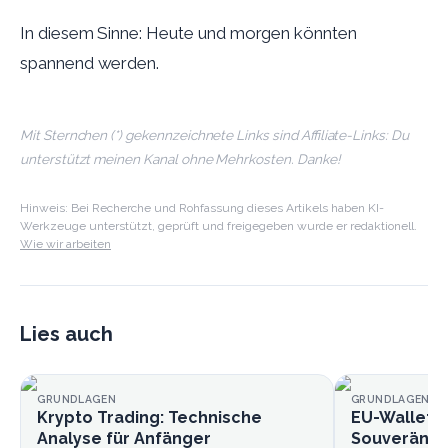
In diesem Sinne: Heute und morgen könnten
spannend werden.
Mit Sternchen (*) gekennzeichnete Links sind Affiliate-Links: Du
unterstützt meinen Kanal ohne Mehrkosten. Danke!
Hinweis: Bei Recherche und Rohfassung dieses Artikels haben KI-
Werkzeuge unterstützt, geprüft und freigegeben wurde er redaktionell.
Wie wir arbeiten
Lies auch
GRUNDLAGEN
GRUNDLAGEN
Krypto Trading: Technische
EU-Wallet k
Analyse für Anfänger
Souveränitä