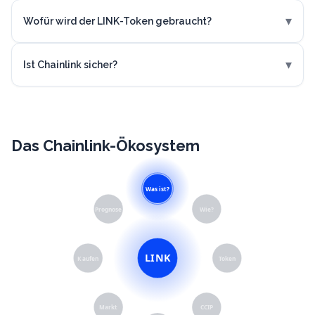
▾
Wofür wird der LINK-Token gebraucht?
▾
Ist Chainlink sicher?
Das Chainlink-Ökosystem
Was ist?
Prognose
Wie?
LINK
Kaufen
Token
Markt
CCIP