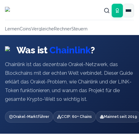
Zum Hauptinhalt springen
Lernen
Coins
Vergleiche
Rechner
Steuern
Was ist
Chainlink
?
Chainlink ist das dezentrale Orakel-Netzwerk, das
Blockchains mit der echten Welt verbindet. Dieser Guide
erklärt das Orakel-Problem, wie Chainlink und der LINK-
Token funktionieren, und warum das Projekt für die
gesamte Krypto-Welt so wichtig ist.
Orakel-Marktführer
CCIP: 60+ Chains
Mainnet seit 2019