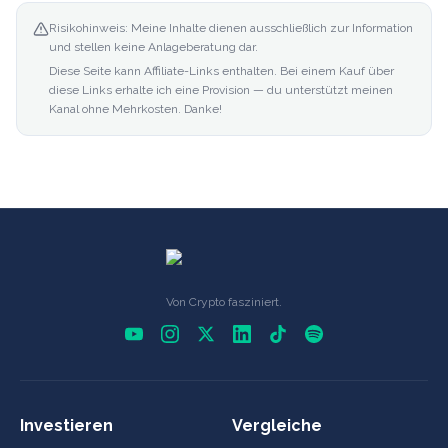
Risikohinweis: Meine Inhalte dienen ausschließlich zur Information
und stellen keine Anlageberatung dar.
Diese Seite kann Affiliate-Links enthalten. Bei einem Kauf über
diese Links erhalte ich eine Provision — du unterstützt meinen
Kanal ohne Mehrkosten. Danke!
Von Crypto fasziniert.
Investieren
Vergleiche