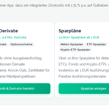
 einer App, dazu ein integriertes Zinskonto mit 1,75 % p.a. auf Gutha
Derivate
Sparpläne
 4,6 Mio. Derivate
10.800+ Sparpläne ab 1 EUR
ivate
Optionsscheine
Aktien-Sparplan
ETF-Sparplan
Krypto-ETP-Sparplan
ds ohne Ausgabeaufschlag
Über 10.800 Sparpläne für Aktie
llionen Derivate
ETCs, Fonds und Krypto-ETPs, a
ine, Knock-Outs, Zertifikate) für
kostenlos ab 1 EUR Ausführungs
tene Marktperspektiven.
Flexible Ausführungsintervalle.
nds & Derivate handeln
Sparplan anlegen