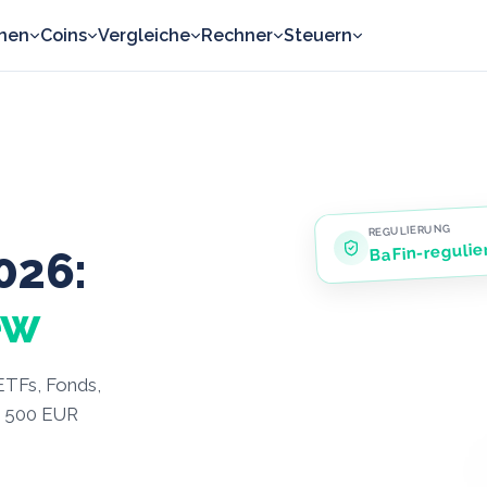
nen
Coins
Vergleiche
Rechner
Steuern
REGULIERUNG
BaFin-regulie
026:
ew
 ETFs, Fonds,
ab 500 EUR