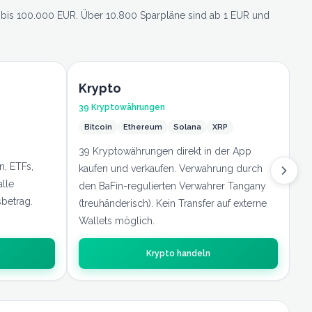
ben bis 100.000 EUR. Über 10.800 Sparpläne sind ab 1 EUR und
Krypto
Z
39 Kryptowährungen
1,
Bitcoin
Ethereum
Solana
XRP
T
39 Kryptowährungen direkt in der App
1,
n, ETFs,
kaufen und verkaufen. Verwahrung durch
in
lle
den BaFin-regulierten Verwahrer Tangany
Va
betrag.
(treuhänderisch). Kein Transfer auf externe
EU
Wallets möglich.
Krypto handeln