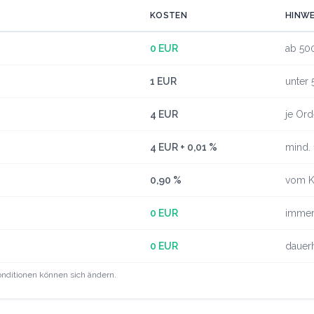
KOSTEN
HINWE
0 EUR
ab 50
1 EUR
unter
4 EUR
je Ord
4 EUR + 0,01 %
mind. 
0,90 %
vom K
0 EUR
immer
0 EUR
dauerh
nditionen können sich ändern.