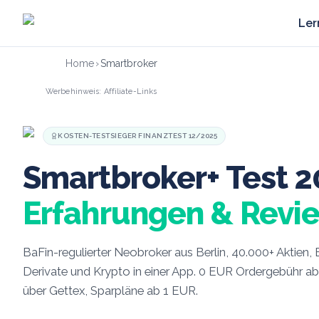
Zum Hauptinhalt springen
Ler
Home
›
Smartbroker
Werbehinweis: Affiliate-Links
KOSTEN-TESTSIEGER FINANZTEST 12/2025
Smartbroker+ Test 2
Erfahrungen & Revi
BaFin-regulierter Neobroker aus Berlin, 40.000+ Aktien,
Derivate und Krypto in einer App. 0 EUR Ordergebühr 
über Gettex, Sparpläne ab 1 EUR.