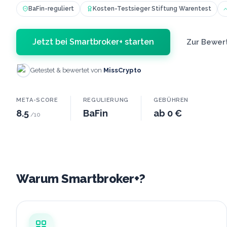
BaFin-reguliert
Kosten-Testsieger Stiftung Warentest
Jetzt bei Smartbroker+ starten
Zur Bewer
Getestet & bewertet von
MissCrypto
META-SCORE
REGULIERUNG
GEBÜHREN
8.5
BaFin
ab 0 €
/10
Warum Smartbroker+?