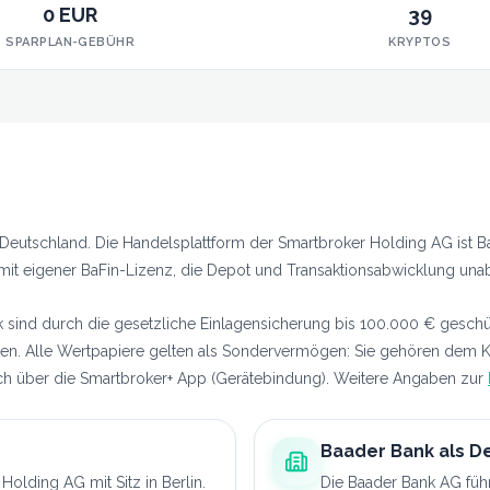
0 EUR
39
SPARPLAN-GEBÜHR
KRYPTOS
eutschland. Die Handelsplattform der Smartbroker Holding AG ist BaFi
mit eigener BaFin-Lizenz, die Depot und Transaktionsabwicklung unab
nd durch die gesetzliche Einlagensicherung bis 100.000 € geschützt
n. Alle Wertpapiere gelten als Sondervermögen: Sie gehören dem Ku
ich über die Smartbroker+ App (Gerätebindung). Weitere Angaben zur
Baader Bank als 
Holding AG mit Sitz in Berlin.
Die Baader Bank AG führ