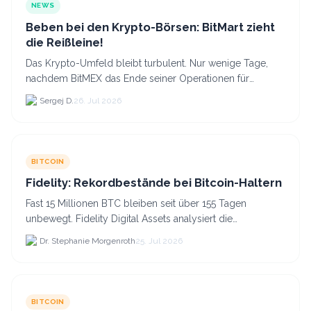
NEWS
Beben bei den Krypto-Börsen: BitMart zieht
die Reißleine!
Das Krypto-Umfeld bleibt turbulent. Nur wenige Tage,
nachdem BitMEX das Ende seiner Operationen für
September 2026 bekannt gegeben hat, zieht nun die
Sergej D.
26. Jul 2026
nächste gr...
BITCOIN
Fidelity: Rekordbestände bei Bitcoin-Haltern
Fast 15 Millionen BTC bleiben seit über 155 Tagen
unbewegt. Fidelity Digital Assets analysiert die
Anlegerüberzeugung trotz Kursverlusten und einem
Dr. Stephanie Morgenroth
25. Jul 2026
BTC-Preis.
BITCOIN