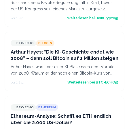
Russlands neue Krypto-Regulierung tritt in Kraft, bevor
der US-Kongress sein eigenes Marktstrukturgesetz
fertigstellt. Der Beitrag Russland…
vor 1 Std.
Weiterlesen bei
BeInCrypto
BTC-ECHO
BITCOIN
Arthur Hayes: “Die KI-Geschichte endet wie
2008” – dann soll Bitcoin auf 1 Million steigen
Arthur Hayes warnt vor einer KI-Blase nach dem Vorbild
von 2008. Warum er dennoch einen Bitcoin-Kurs von
einer Million US-Dollar für möglich…
vor 1 Std.
Weiterlesen bei
BTC-ECHO
BTC-ECHO
ETHEREUM
Ethereum-Analyse: Schafft es ETH endlich
über die 2.000 US-Dollar?