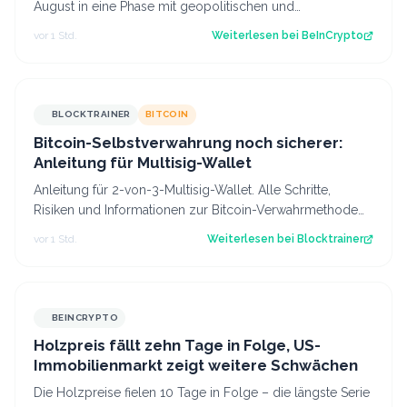
August in eine Phase mit geopolitischen und
makroökonomischen Spannungen gestartet. Dennoc…
vor 1 Std.
Weiterlesen bei
BeInCrypto
BLOCKTRAINER
BITCOIN
Bitcoin-Selbstverwahrung noch sicherer:
Anleitung für Multisig-Wallet
Anleitung für 2-von-3-Multisig-Wallet. Alle Schritte,
Risiken und Informationen zur Bitcoin-Verwahrmethode
für Profis, die vor dem Coldcard-…
vor 1 Std.
Weiterlesen bei
Blocktrainer
BEINCRYPTO
Holzpreis fällt zehn Tage in Folge, US-
Immobilienmarkt zeigt weitere Schwächen
Die Holzpreise fielen 10 Tage in Folge – die längste Serie