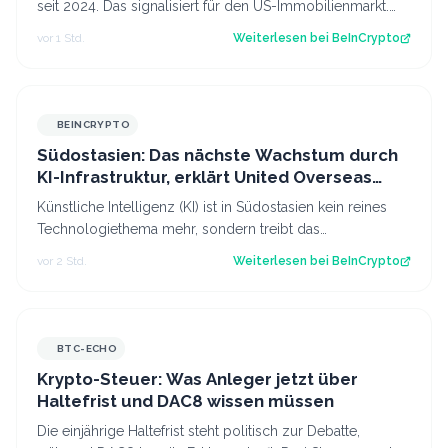
seit 2024. Das signalisiert für den US-Immobilienmarkt.
Der Beitrag Holzpreis fäl…
vor 1 Std.
Weiterlesen bei
BeInCrypto
BEINCRYPTO
Südostasien: Das nächste Wachstum durch
KI-Infrastruktur, erklärt United Overseas
Bank
Künstliche Intelligenz (KI) ist in Südostasien kein reines
Technologiethema mehr, sondern treibt das
Wirtschaftswachstum an. Das sagen Führu…
vor 2 Std.
Weiterlesen bei
BeInCrypto
BTC-ECHO
Krypto-Steuer: Was Anleger jetzt über
Haltefrist und DAC8 wissen müssen
Die einjährige Haltefrist steht politisch zur Debatte,