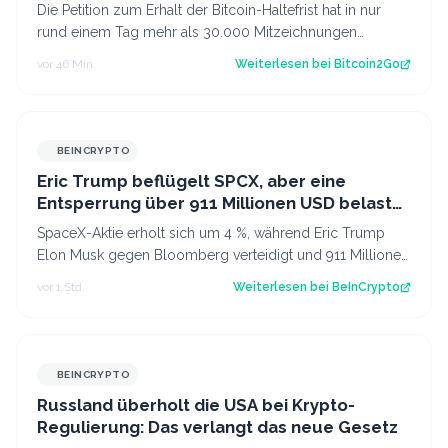
Die Petition zum Erhalt der Bitcoin-Haltefrist hat in nur
rund einem Tag mehr als 30.000 Mitzeichnungen
erreicht. Damit ist die erste politi…
vor 46 Min.
Weiterlesen bei
Bitcoin2Go
BEINCRYPTO
Eric Trump beflügelt SPCX, aber eine
Entsperrung über 911 Millionen USD belastet
weiterhin die SpaceX-Aktie
SpaceX-Aktie erholt sich um 4 %, während Eric Trump
Elon Musk gegen Bloomberg verteidigt und 911 Millionen
Aktien freigeschaltet werden. Der…
vor 1 Std.
Weiterlesen bei
BeInCrypto
BEINCRYPTO
Russland überholt die USA bei Krypto-
Regulierung: Das verlangt das neue Gesetz