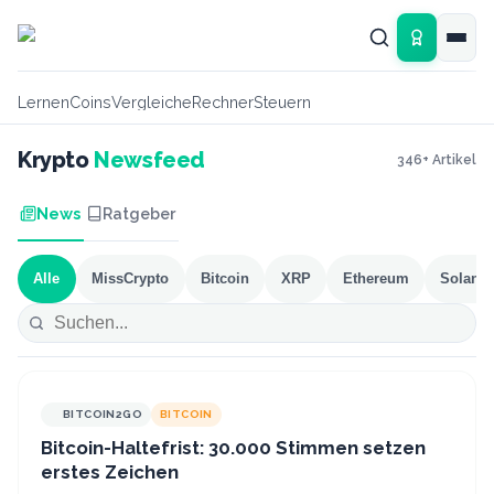
Zum Hauptinhalt springen
Lernen
Coins
Vergleiche
Rechner
Steuern
Krypto
Newsfeed
346
+ Artikel
News
Ratgeber
Alle
MissCrypto
Bitcoin
XRP
Ethereum
Solana
BITCOIN2GO
BITCOIN
Bitcoin-Haltefrist: 30.000 Stimmen setzen
erstes Zeichen