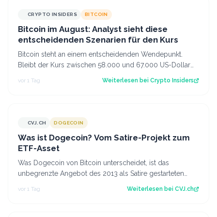
CRYPTO INSIDERS
BITCOIN
Bitcoin im August: Analyst sieht diese
entscheidenden Szenarien für den Kurs
Bitcoin steht an einem entscheidenden Wendepunkt.
Bleibt der Kurs zwischen 58.000 und 67.000 US-Dollar
gefangen oder kommt es doch noch zu e…
vor 1 Tag
Weiterlesen bei
Crypto Insiders
CVJ.CH
DOGECOIN
CVJ.CH
Was ist Dogecoin? Vom Satire-Projekt zum
ETF-Asset
Was Dogecoin von Bitcoin unterscheidet, ist das
unbegrenzte Angebot des 2013 als Satire gestarteten
Coins mit eigenem US-Spot-ETF. Der Artik…
vor 1 Tag
Weiterlesen bei
CVJ.ch