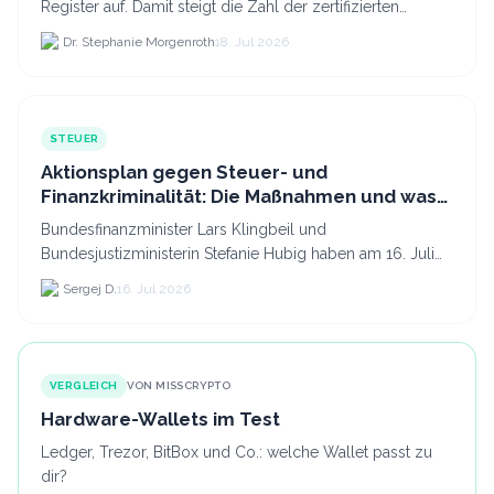
Register auf. Damit steigt die Zahl der zertifizierten
Kryptodienstleister in der EU auf 294 Unternehmen, was.
Dr. Stephanie Morgenroth
18. Jul 2026
STEUER
Aktionsplan gegen Steuer- und
Finanzkriminalität: Die Maßnahmen und was
sie für Krypto bedeuten
Bundesfinanzminister Lars Klingbeil und
Bundesjustizministerin Stefanie Hubig haben am 16. Juli
2026 einen gemeinsamen Aktionsplan gegen Steuer- und
Sergej D.
16. Jul 2026
Finanzkrimi...
VERGLEICH
VON MISSCRYPTO
Hardware-Wallets im Test
Ledger, Trezor, BitBox und Co.: welche Wallet passt zu
dir?