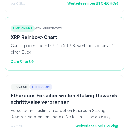
den Bundestag. Source: BT…
vor 6 Std.
Weiterlesen bei
BTC-ECHO
LIVE-CHART
VON MISSCRYPTO
XRP Rainbow-Chart
Günstig oder überhitzt? Die XRP-Bewertungszonen auf
einen Blick.
Zum Chart
CVJ.CH
ETHEREUM
CVJ.CH
Ethereum-Forscher wollen Staking-Rewards
schrittweise verbrennen
Forscher um Justin Drake wollen Ethereum Staking-
Rewards verbrennen und die Netto-Emission ab 60.25
Mio. ETH auf null senken. Der Artikel Et…
vor 8 Std.
Weiterlesen bei
CVJ.ch