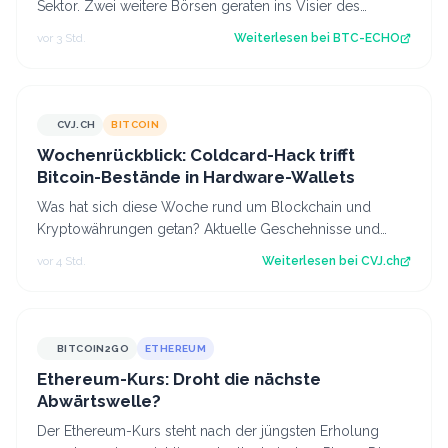
Sektor. Zwei weitere Börsen geraten ins Visier des
Finanzministeriums. Dabei geht es…
vor 3 Std.
Weiterlesen bei
BTC-ECHO
CVJ.CH
BITCOIN
CVJ.CH
Wochenrückblick: Coldcard-Hack trifft
Bitcoin-Bestände in Hardware-Wallets
Was hat sich diese Woche rund um Blockchain und
Kryptowährungen getan? Aktuelle Geschehnisse und
Hintergrundberichte im Wochenrückblick. Der…
vor 4 Std.
Weiterlesen bei
CVJ.ch
BITCOIN2GO
ETHEREUM
Ethereum-Kurs: Droht die nächste
Abwärtswelle?
Der Ethereum-Kurs steht nach der jüngsten Erholung