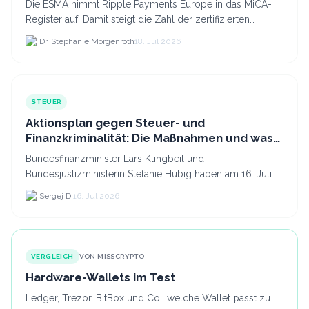
Die ESMA nimmt Ripple Payments Europe in das MiCA-
Register auf. Damit steigt die Zahl der zertifizierten
Kryptodienstleister in der EU auf 294 Unternehmen, was.
Dr. Stephanie Morgenroth
18. Jul 2026
STEUER
Aktionsplan gegen Steuer- und
Finanzkriminalität: Die Maßnahmen und was
sie für Krypto bedeuten
Bundesfinanzminister Lars Klingbeil und
Bundesjustizministerin Stefanie Hubig haben am 16. Juli
2026 einen gemeinsamen Aktionsplan gegen Steuer- und
Sergej D.
16. Jul 2026
Finanzkrimi...
VERGLEICH
VON MISSCRYPTO
Hardware-Wallets im Test
Ledger, Trezor, BitBox und Co.: welche Wallet passt zu