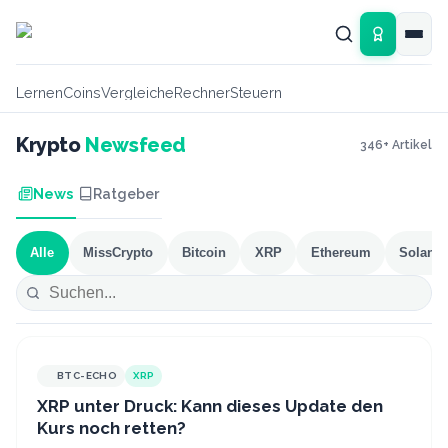
Zum Hauptinhalt springen
Lernen
Coins
Vergleiche
Rechner
Steuern
Krypto
Newsfeed
346
+ Artikel
News
Ratgeber
Alle
MissCrypto
Bitcoin
XRP
Ethereum
Solana
BTC-ECHO
XRP
XRP unter Druck: Kann dieses Update den
Kurs noch retten?