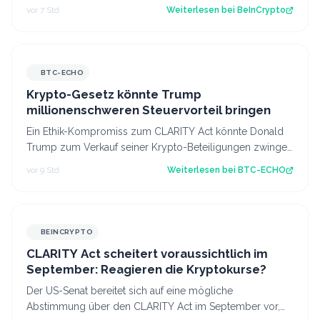
nachdem Elon Musk ein Waschbär-Video au…
vor 7 Std.
Weiterlesen bei
BeInCrypto
BTC-ECHO
Krypto-Gesetz könnte Trump
millionenschweren Steuervorteil bringen
Ein Ethik-Kompromiss zum CLARITY Act könnte Donald
Trump zum Verkauf seiner Krypto-Beteiligungen zwingen
– und zugleich einen erheblichen St…
vor 9 Std.
Weiterlesen bei
BTC-ECHO
BEINCRYPTO
CLARITY Act scheitert voraussichtlich im
September: Reagieren die Kryptokurse?
Der US-Senat bereitet sich auf eine mögliche
Abstimmung über den CLARITY Act im September vor,