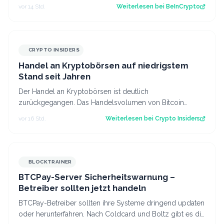
obwohl weiterhin die nötige Unterstützung feh…
vor 14 Std.
Weiterlesen bei
BeInCrypto
CRYPTO INSIDERS
Handel an Kryptobörsen auf niedrigstem
Stand seit Jahren
Der Handel an Kryptobörsen ist deutlich
zurückgegangen. Das Handelsvolumen von Bitcoin
befindet sich inzwischen auf einem ähnlichen Niveau w…
vor 16 Std.
Weiterlesen bei
Crypto Insiders
BLOCKTRAINER
BTCPay-Server Sicherheitswarnung –
Betreiber sollten jetzt handeln
BTCPay-Betreiber sollten ihre Systeme dringend updaten
oder herunterfahren. Nach Coldcard und Boltz gibt es die