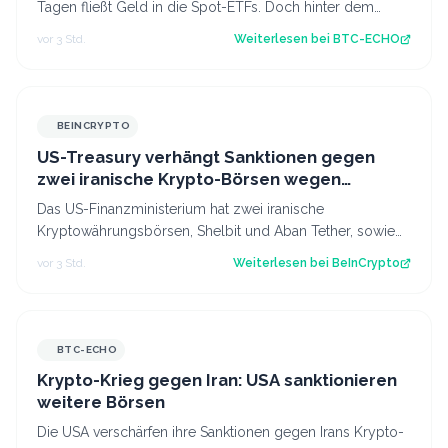
Tagen fließt Geld in die Spot-ETFs. Doch hinter dem
jüngsten Kursanstieg steckt…
vor 3 Std.
Weiterlesen bei
BTC-ECHO
BEINCRYPTO
US-Treasury verhängt Sanktionen gegen
zwei iranische Krypto-Börsen wegen
Geldwäsche für die IRGC
Das US-Finanzministerium hat zwei iranische
Kryptowährungsbörsen, Shelbit und Aban Tether, sowie
den Netzwerkbetreiber Siavash Kayvanpour mi…
vor 3 Std.
Weiterlesen bei
BeInCrypto
BTC-ECHO
Krypto-Krieg gegen Iran: USA sanktionieren
weitere Börsen
Die USA verschärfen ihre Sanktionen gegen Irans Krypto-