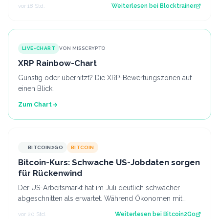
nächste Sicherheitswarnung i…
vor 18 Std.
Weiterlesen bei
Blocktrainer
LIVE-CHART
VON MISSCRYPTO
XRP Rainbow-Chart
Günstig oder überhitzt? Die XRP-Bewertungszonen auf
einen Blick.
Zum Chart
BITCOIN2GO
BITCOIN
Bitcoin-Kurs: Schwache US-Jobdaten sorgen
für Rückenwind
Der US-Arbeitsmarkt hat im Juli deutlich schwächer
abgeschnitten als erwartet. Während Ökonomen mit
einem Stellenaufbau gerechnet hatten, gi…
vor 20 Std.
Weiterlesen bei
Bitcoin2Go