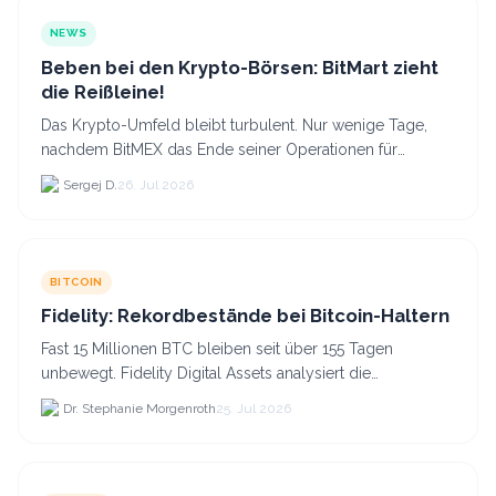
NEWS
Beben bei den Krypto-Börsen: BitMart zieht
die Reißleine!
Das Krypto-Umfeld bleibt turbulent. Nur wenige Tage,
nachdem BitMEX das Ende seiner Operationen für
September 2026 bekannt gegeben hat, zieht nun die
Sergej D.
26. Jul 2026
nächste gr...
BITCOIN
Fidelity: Rekordbestände bei Bitcoin-Haltern
Fast 15 Millionen BTC bleiben seit über 155 Tagen
unbewegt. Fidelity Digital Assets analysiert die
Anlegerüberzeugung trotz Kursverlusten und einem
Dr. Stephanie Morgenroth
25. Jul 2026
BTC-Preis.