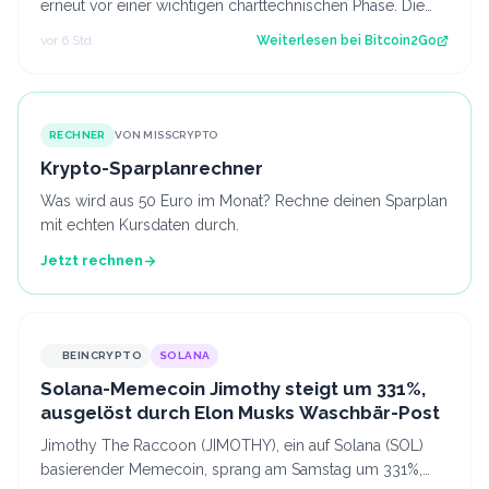
erneut vor einer wichtigen charttechnischen Phase. Die
aktuelle Struktur wirft die Frage…
vor 6 Std.
Weiterlesen bei
Bitcoin2Go
RECHNER
VON MISSCRYPTO
Krypto-Sparplanrechner
Was wird aus 50 Euro im Monat? Rechne deinen Sparplan
mit echten Kursdaten durch.
Jetzt rechnen
BEINCRYPTO
SOLANA
Solana-Memecoin Jimothy steigt um 331%,
ausgelöst durch Elon Musks Waschbär-Post
Jimothy The Raccoon (JIMOTHY), ein auf Solana (SOL)
basierender Memecoin, sprang am Samstag um 331%,