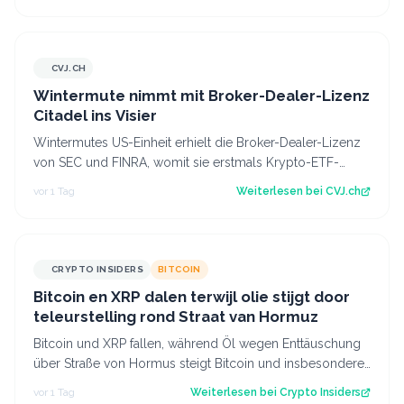
CVJ.CH
CVJ.CH
Wintermute nimmt mit Broker-Dealer-Lizenz
Citadel ins Visier
Wintermutes US-Einheit erhielt die Broker-Dealer-Lizenz
von SEC und FINRA, womit sie erstmals Krypto-ETF-
Anteile abwickeln darf. Der Artikel…
vor 1 Tag
Weiterlesen bei
CVJ.ch
CRYPTO INSIDERS
BITCOIN
Bitcoin en XRP dalen terwijl olie stijgt door
teleurstelling rond Straat van Hormuz
Bitcoin und XRP fallen, während Öl wegen Enttäuschung
über Straße von Hormus steigt Bitcoin und insbesondere
Altcoins wie XRP und Solana hab…
vor 1 Tag
Weiterlesen bei
Crypto Insiders