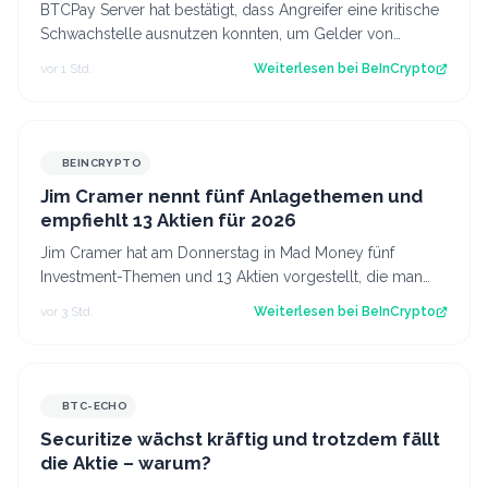
gestohlen haben
BTCPay Server hat bestätigt, dass Angreifer eine kritische
Schwachstelle ausnutzen konnten, um Gelder von
Nutzern zu stehlen, die eine Versi…
vor 1 Std.
Weiterlesen bei
BeInCrypto
BEINCRYPTO
Jim Cramer nennt fünf Anlagethemen und
empfiehlt 13 Aktien für 2026
Jim Cramer hat am Donnerstag in Mad Money fünf
Investment-Themen und 13 Aktien vorgestellt, die man
kaufen könnte. Seine Auswahl betrifft un…
vor 3 Std.
Weiterlesen bei
BeInCrypto
BTC-ECHO
Securitize wächst kräftig und trotzdem fällt
die Aktie – warum?