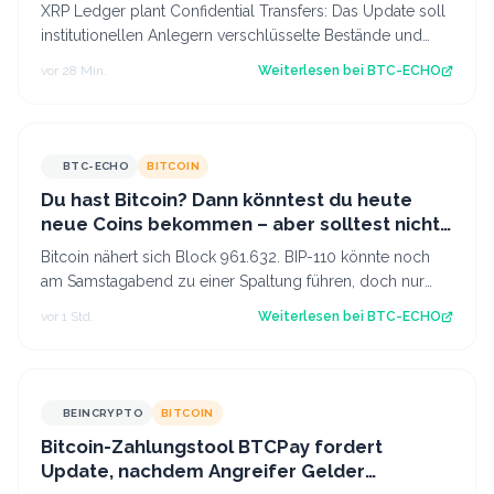
XRP Ledger plant Confidential Transfers: Das Update soll
institutionellen Anlegern verschlüsselte Bestände und
Transaktionen ermöglichen. Ka…
vor 28 Min.
Weiterlesen bei
BTC-ECHO
BTC-ECHO
BITCOIN
Du hast Bitcoin? Dann könntest du heute
neue Coins bekommen – aber solltest nicht
verkaufen
Bitcoin nähert sich Block 961.632. BIP-110 könnte noch
am Samstagabend zu einer Spaltung führen, doch nur
wenige Miner signalisieren Zustimm…
vor 1 Std.
Weiterlesen bei
BTC-ECHO
BEINCRYPTO
BITCOIN
Bitcoin-Zahlungstool BTCPay fordert
Update, nachdem Angreifer Gelder