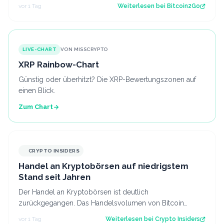
aktuelle Struktur wirft die Frage…
vor 1 Tag
Weiterlesen bei
Bitcoin2Go
LIVE-CHART
VON MISSCRYPTO
XRP Rainbow-Chart
Günstig oder überhitzt? Die XRP-Bewertungszonen auf
einen Blick.
Zum Chart
CRYPTO INSIDERS
Handel an Kryptobörsen auf niedrigstem
Stand seit Jahren
Der Handel an Kryptobörsen ist deutlich
zurückgegangen. Das Handelsvolumen von Bitcoin
befindet sich inzwischen auf einem ähnlichen Niveau w…
vor 1 Tag
Weiterlesen bei
Crypto Insiders