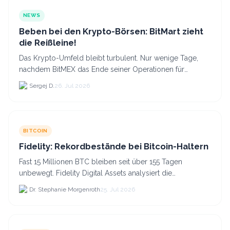
NEWS
Beben bei den Krypto-Börsen: BitMart zieht
die Reißleine!
Das Krypto-Umfeld bleibt turbulent. Nur wenige Tage,
nachdem BitMEX das Ende seiner Operationen für
September 2026 bekannt gegeben hat, zieht nun die
Sergej D.
26. Jul 2026
nächste gr...
BITCOIN
Fidelity: Rekordbestände bei Bitcoin-Haltern
Fast 15 Millionen BTC bleiben seit über 155 Tagen
unbewegt. Fidelity Digital Assets analysiert die
Anlegerüberzeugung trotz Kursverlusten und einem
Dr. Stephanie Morgenroth
25. Jul 2026
BTC-Preis.