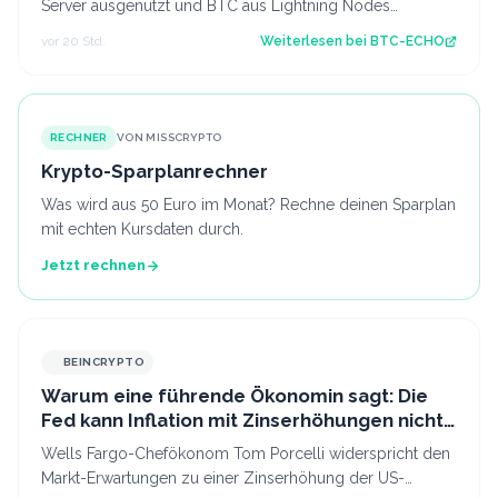
Server ausgenutzt und BTC aus Lightning Nodes
gestohlen. Es ist bereits der zweite An…
vor 20 Std.
Weiterlesen bei
BTC-ECHO
RECHNER
VON MISSCRYPTO
Krypto-Sparplanrechner
Was wird aus 50 Euro im Monat? Rechne deinen Sparplan
mit echten Kursdaten durch.
Jetzt rechnen
BEINCRYPTO
Warum eine führende Ökonomin sagt: Die
Fed kann Inflation mit Zinserhöhungen nicht
besiegen
Wells Fargo-Chefökonom Tom Porcelli widerspricht den
Markt-Erwartungen zu einer Zinserhöhung der US-