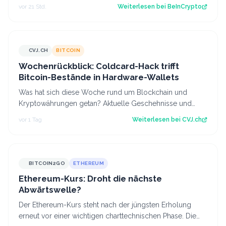
erholt, während der CLARITY Act…
vor 21 Std.
Weiterlesen bei
BeInCrypto
CVJ.CH
BITCOIN
CVJ.CH
Wochenrückblick: Coldcard-Hack trifft
Bitcoin-Bestände in Hardware-Wallets
Was hat sich diese Woche rund um Blockchain und
Kryptowährungen getan? Aktuelle Geschehnisse und
Hintergrundberichte im Wochenrückblick. Der…
vor 1 Tag
Weiterlesen bei
CVJ.ch
BITCOIN2GO
ETHEREUM
Ethereum-Kurs: Droht die nächste
Abwärtswelle?
Der Ethereum-Kurs steht nach der jüngsten Erholung
erneut vor einer wichtigen charttechnischen Phase. Die