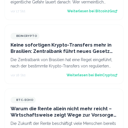
eigentliche Gefahr lauert danach: Wer vermeintlich
kostenlose Fork-Coins verkauft, k…
vor 17 Std.
Weiterlesen bei
Bitcoin2Go
BEINCRYPTO
Keine sofortigen Krypto-Transfers mehr in
Brasilien: Zentralbank führt neues Gesetz
ein
Die Zentralbank von Brasilien hat eine Regel eingeführt,
nach der bestimmte Krypto-Transfers von regulierten
Dienstleistern für 24 Stunden v…
vor 18 Std.
Weiterlesen bei
BeInCrypto
BTC-ECHO
Warum die Rente allein nicht mehr reicht –
Wirtschaftsweise zeigt Wege zur Vorsorge
auf
Die Zukunft der Rente beschäftigt viele Menschen bereits