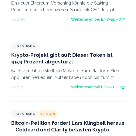
verlieren
Ein neuer Ethereum-Vorschlag könnte die Staking-
Renditen deutlich reduzieren. SharpLink-CEO Joseph
Chalom warnt vor Folgen für DeFi und inst…
vor 2 Std.
Weiterlesen bei
BTC-ECHO
BTC-ECHO
Krypto-Projekt gibt auf: Dieser Token ist
99,9 Prozent abgestürzt
Nach vier Jahren stellt die Move-to-Earn-Plattform Step
App ihren Betrieb ein. Nutzer haben noch bis zum 21.
August Zeit, ihre gesperrten To…
vor 7 Std.
Weiterlesen bei
BTC-ECHO
BTC-ECHO
BITCOIN
Bitcoin-Petition fordert Lars Klingbeil heraus
– Coldcard und Clarity belasten Krypto