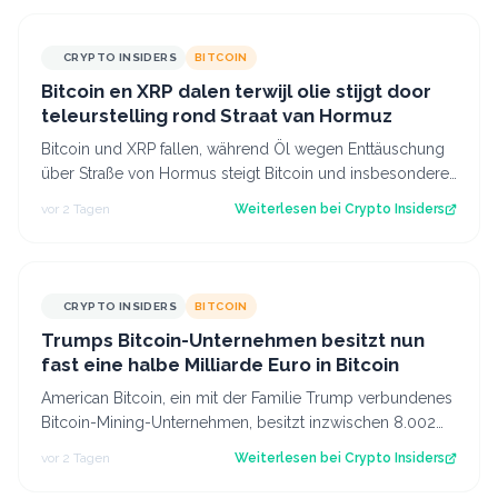
CRYPTO INSIDERS
BITCOIN
Bitcoin en XRP dalen terwijl olie stijgt door
teleurstelling rond Straat van Hormuz
Bitcoin und XRP fallen, während Öl wegen Enttäuschung
über Straße von Hormus steigt Bitcoin und insbesondere
Altcoins wie XRP und Solana hab…
vor 2 Tagen
Weiterlesen bei
Crypto Insiders
CRYPTO INSIDERS
BITCOIN
Trumps Bitcoin-Unternehmen besitzt nun
fast eine halbe Milliarde Euro in Bitcoin
American Bitcoin, ein mit der Familie Trump verbundenes
Bitcoin-Mining-Unternehmen, besitzt inzwischen 8.002
Bitcoin im Wert von rund 444 Mi…
vor 2 Tagen
Weiterlesen bei
Crypto Insiders