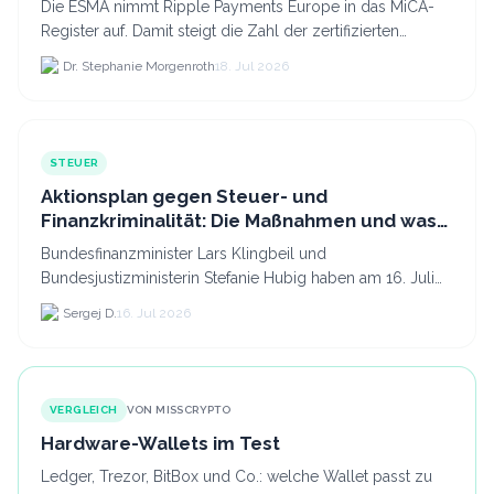
Die ESMA nimmt Ripple Payments Europe in das MiCA-
Register auf. Damit steigt die Zahl der zertifizierten
Kryptodienstleister in der EU auf 294 Unternehmen, was.
Dr. Stephanie Morgenroth
18. Jul 2026
STEUER
Aktionsplan gegen Steuer- und
Finanzkriminalität: Die Maßnahmen und was
sie für Krypto bedeuten
Bundesfinanzminister Lars Klingbeil und
Bundesjustizministerin Stefanie Hubig haben am 16. Juli
2026 einen gemeinsamen Aktionsplan gegen Steuer- und
Sergej D.
16. Jul 2026
Finanzkrimi...
VERGLEICH
VON MISSCRYPTO
Hardware-Wallets im Test
Ledger, Trezor, BitBox und Co.: welche Wallet passt zu