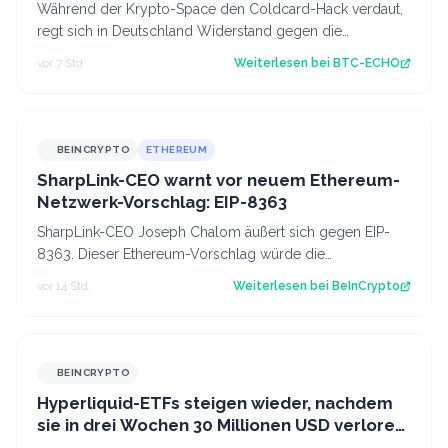
Während der Krypto-Space den Coldcard-Hack verdaut,
regt sich in Deutschland Widerstand gegen die
Abschaffung der Krypto-Haltefrist. Source:…
vor 7 Std.
Weiterlesen bei
BTC-ECHO
BEINCRYPTO
ETHEREUM
SharpLink-CEO warnt vor neuem Ethereum-
Netzwerk-Vorschlag: EIP-8363
SharpLink-CEO Joseph Chalom äußert sich gegen EIP-
8363. Dieser Ethereum-Vorschlag würde die
Belohnungen für Validatoren anteilig verbrennen,…
vor 14 Std.
Weiterlesen bei
BeInCrypto
BEINCRYPTO
Hyperliquid-ETFs steigen wieder, nachdem
sie in drei Wochen 30 Millionen USD verloren
haben