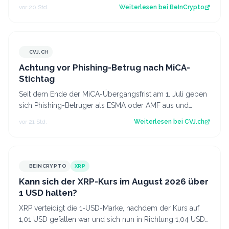
Notenbank (Fed). Er geht davon aus, dass…
vor 20 Std.
Weiterlesen bei
BeInCrypto
CVJ.CH
CVJ.CH
Achtung vor Phishing-Betrug nach MiCA-
Stichtag
Seit dem Ende der MiCA-Übergangsfrist am 1. Juli geben
sich Phishing-Betrüger als ESMA oder AMF aus und
fordern Krypto-Transfers. Der Artike…
vor 21 Std.
Weiterlesen bei
CVJ.ch
BEINCRYPTO
XRP
Kann sich der XRP-Kurs im August 2026 über
1 USD halten?
XRP verteidigt die 1-USD-Marke, nachdem der Kurs auf
1,01 USD gefallen war und sich nun in Richtung 1,04 USD