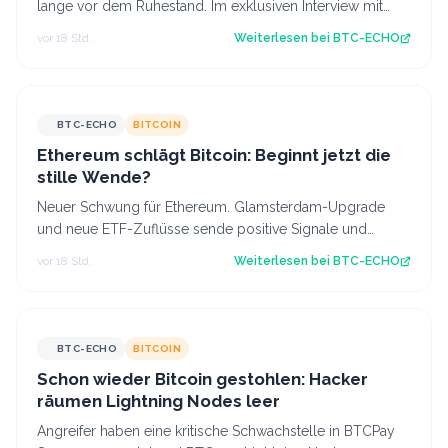
lange vor dem Ruhestand. Im exklusiven Interview mit
BTC-ECHO spricht Wirtschaftswe…
vor 18 Std.
Weiterlesen bei
BTC-ECHO
BTC-ECHO
BITCOIN
Ethereum schlägt Bitcoin: Beginnt jetzt die
stille Wende?
Neuer Schwung für Ethereum. Glamsterdam-Upgrade
und neue ETF-Zuflüsse sende positive Signale und
Ethereum zeigt erstmals seit längerer Zeit…
vor 18 Std.
Weiterlesen bei
BTC-ECHO
BTC-ECHO
BITCOIN
Schon wieder Bitcoin gestohlen: Hacker
räumen Lightning Nodes leer
Angreifer haben eine kritische Schwachstelle in BTCPay