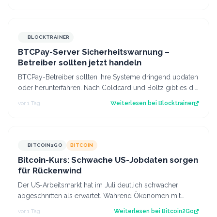
BLOCKTRAINER
BTCPay-Server Sicherheitswarnung –
Betreiber sollten jetzt handeln
BTCPay-Betreiber sollten ihre Systeme dringend updaten
oder herunterfahren. Nach Coldcard und Boltz gibt es die
nächste Sicherheitswarnung i…
vor 1 Tag
Weiterlesen bei
Blocktrainer
BITCOIN2GO
BITCOIN
Bitcoin-Kurs: Schwache US-Jobdaten sorgen
für Rückenwind
Der US-Arbeitsmarkt hat im Juli deutlich schwächer
abgeschnitten als erwartet. Während Ökonomen mit
einem Stellenaufbau gerechnet hatten, gi…
vor 1 Tag
Weiterlesen bei
Bitcoin2Go