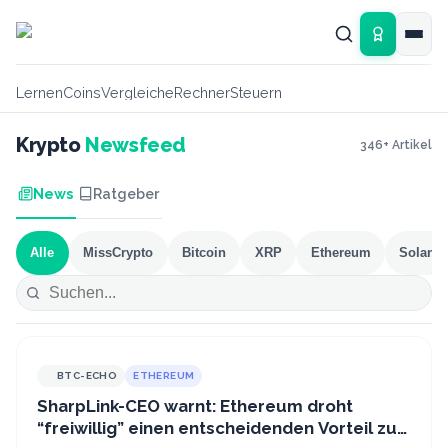
Zum Hauptinhalt springen
Lernen
Coins
Vergleiche
Rechner
Steuern
Krypto
Newsfeed
346
+ Artikel
News
Ratgeber
Alle
MissCrypto
Bitcoin
XRP
Ethereum
Solana
BTC-ECHO
ETHEREUM
SharpLink-CEO warnt: Ethereum droht
“freiwillig” einen entscheidenden Vorteil zu