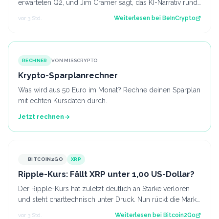
erwarteten Q2, und Jim Cramer sagt, das KI-Narrativ rund
um das Unternehmen sei umgekehrt…
vor 3 Std.
Weiterlesen bei
BeInCrypto
RECHNER
VON MISSCRYPTO
Krypto-Sparplanrechner
Was wird aus 50 Euro im Monat? Rechne deinen Sparplan
mit echten Kursdaten durch.
Jetzt rechnen
BITCOIN2GO
XRP
Ripple-Kurs: Fällt XRP unter 1,00 US-Dollar?
Der Ripple-Kurs hat zuletzt deutlich an Stärke verloren
und steht charttechnisch unter Druck. Nun rückt die Marke
von 1,00 US-Dollar in den…
vor 3 Std.
Weiterlesen bei
Bitcoin2Go