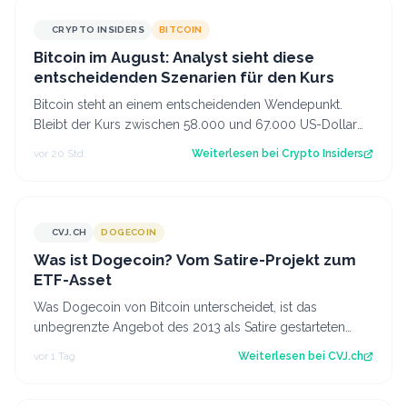
CRYPTO INSIDERS
BITCOIN
Bitcoin im August: Analyst sieht diese
entscheidenden Szenarien für den Kurs
Bitcoin steht an einem entscheidenden Wendepunkt.
Bleibt der Kurs zwischen 58.000 und 67.000 US-Dollar
gefangen oder kommt es doch noch zu e…
vor 20 Std.
Weiterlesen bei
Crypto Insiders
CVJ.CH
DOGECOIN
CVJ.CH
Was ist Dogecoin? Vom Satire-Projekt zum
ETF-Asset
Was Dogecoin von Bitcoin unterscheidet, ist das
unbegrenzte Angebot des 2013 als Satire gestarteten
Coins mit eigenem US-Spot-ETF. Der Artik…
vor 1 Tag
Weiterlesen bei
CVJ.ch