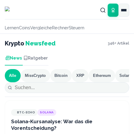
Zum Hauptinhalt springen
Lernen
Coins
Vergleiche
Rechner
Steuern
Krypto
Newsfeed
346
+ Artikel
News
Ratgeber
Alle
MissCrypto
Bitcoin
XRP
Ethereum
Solana
BTC-ECHO
SOLANA
Solana-Kursanalyse: War das die
Vorentscheidung?