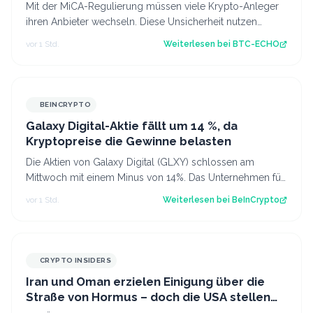
Mit der MiCA-Regulierung müssen viele Krypto-Anleger
ihren Anbieter wechseln. Diese Unsicherheit nutzen
Betrüger offenbar gezielt aus. Sourc…
vor 1 Std.
Weiterlesen bei
BTC-ECHO
BEINCRYPTO
Galaxy Digital-Aktie fällt um 14 %, da
Kryptopreise die Gewinne belasten
Die Aktien von Galaxy Digital (GLXY) schlossen am
Mittwoch mit einem Minus von 14%. Das Unternehmen für
Krypto- und KI-Infrastruktur meldete…
vor 1 Std.
Weiterlesen bei
BeInCrypto
CRYPTO INSIDERS
Iran und Oman erzielen Einigung über die
Straße von Hormus – doch die USA stellen
sich quer