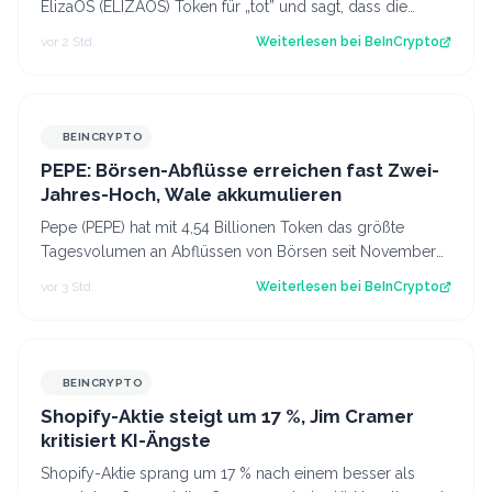
ElizaOS (ELIZAOS) Token für „tot” und sagt, dass die
Foundation abgewickelt wird. Dadu…
vor 2 Std.
Weiterlesen bei
BeInCrypto
BEINCRYPTO
PEPE: Börsen-Abflüsse erreichen fast Zwei-
Jahres-Hoch, Wale akkumulieren
Pepe (PEPE) hat mit 4,54 Billionen Token das größte
Tagesvolumen an Abflüssen von Börsen seit November
2024 verzeichnet. Damit senden Halter…
vor 3 Std.
Weiterlesen bei
BeInCrypto
BEINCRYPTO
Shopify-Aktie steigt um 17 %, Jim Cramer
kritisiert KI-Ängste
Shopify-Aktie sprang um 17 % nach einem besser als