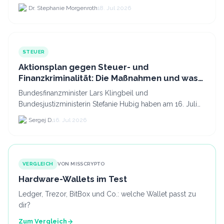
Kryptodienstleister in der EU auf 294 Unternehmen, was.
Dr. Stephanie Morgenroth
18. Jul 2026
STEUER
Aktionsplan gegen Steuer- und
Finanzkriminalität: Die Maßnahmen und was
sie für Krypto bedeuten
Bundesfinanzminister Lars Klingbeil und
Bundesjustizministerin Stefanie Hubig haben am 16. Juli
2026 einen gemeinsamen Aktionsplan gegen Steuer- und
Sergej D.
16. Jul 2026
Finanzkrimi...
VERGLEICH
VON MISSCRYPTO
Hardware-Wallets im Test
Ledger, Trezor, BitBox und Co.: welche Wallet passt zu
dir?
Zum Vergleich