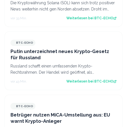
Die Kryptowährung Solana (SOL) kann sich trotz positiver
News weiterhin nicht gen Norden absetzen. Droht im
August eine neue Hängepartie? Di…
vor 33 Min.
Weiterlesen bei
BTC-ECHO
BTC-ECHO
Putin unterzeichnet neues Krypto-Gesetz
für Russland
Russland schafft einen umfassenden Krypto-
Rechtsrahmen. Der Handel wird geöffnet, als
Zahlungsmittel bleiben Kryptowährungen jedoch
vor 43 Min.
Weiterlesen bei
BTC-ECHO
verboten…
BTC-ECHO
Betrüger nutzen MiCA-Umstellung aus: EU
warnt Krypto-Anleger