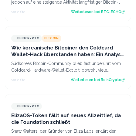
jedoch auf eine steigende Aktivität langfristiger Bitcoin-
Anleger hin. Was bedeutet d…
vor 2 Std.
Weiterlesen bei
BTC-ECHO
BEINCRYPTO
BITCOIN
Wie koreanische Bitcoiner den Coldcard-
Wallet-Hack überstanden haben: Ein Analyst
gibt wichtige Tipps
Südkoreas Bitcoin-Community blieb fast unberührt vom
Coldcard-Hardware-Wallet-Exploit, obwohl viele
erfahrene Halter das Gerät besitzen. Ein…
vor 2 Std.
Weiterlesen bei
BeInCrypto
BEINCRYPTO
ElizaOS-Token fällt auf neues Allzeittief, da
die Foundation schließt
Shaw Walters, der Gründer von Eliza Labs, erklärt den