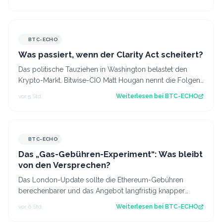
BTC-ECHO
Was passiert, wenn der Clarity Act scheitert?
Das politische Tauziehen in Washington belastet den
Krypto-Markt. Bitwise-CIO Matt Hougan nennt die Folgen
eines gescheiterten Clarity Act.…
vor 5 Std.
Weiterlesen bei
BTC-ECHO
BTC-ECHO
Das „Gas-Gebühren-Experiment“: Was bleibt
von den Versprechen?
Das London-Update sollte die Ethereum-Gebühren
berechenbarer und das Angebot langfristig knapper
machen. Die erhoffte Wirkung blieb aber aus…
vor 6 Std.
Weiterlesen bei
BTC-ECHO