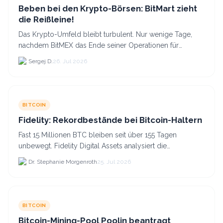
Beben bei den Krypto-Börsen: BitMart zieht
die Reißleine!
Das Krypto-Umfeld bleibt turbulent. Nur wenige Tage,
nachdem BitMEX das Ende seiner Operationen für
September 2026 bekannt gegeben hat, zieht nun die
Sergej D.
26. Jul 2026
nächste gr...
BITCOIN
Fidelity: Rekordbestände bei Bitcoin-Haltern
Fast 15 Millionen BTC bleiben seit über 155 Tagen
unbewegt. Fidelity Digital Assets analysiert die
Anlegerüberzeugung trotz Kursverlusten und einem
Dr. Stephanie Morgenroth
25. Jul 2026
BTC-Preis.
BITCOIN
Bitcoin-Mining-Pool Poolin beantragt