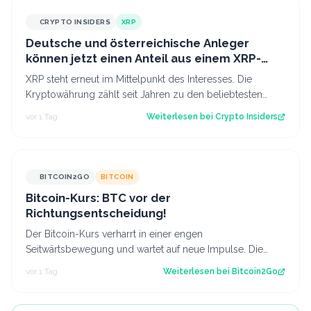
CRYPTO INSIDERS
XRP
Deutsche und österreichische Anleger
können jetzt einen Anteil aus einem XRP-
Topf im Wert von 190.000 € sichern
XRP steht erneut im Mittelpunkt des Interesses. Die
Kryptowährung zählt seit Jahren zu den beliebtesten
digitalen Assets bei Anlegern im deu…
vor 1 Tag
Weiterlesen bei
Crypto Insiders
BITCOIN2GO
BITCOIN
Bitcoin-Kurs: BTC vor der
Richtungsentscheidung!
Der Bitcoin-Kurs verharrt in einer engen
Seitwärtsbewegung und wartet auf neue Impulse. Die
aktuelle Chartstruktur deutet auf eine bevorsteh…
vor 1 Tag
Weiterlesen bei
Bitcoin2Go