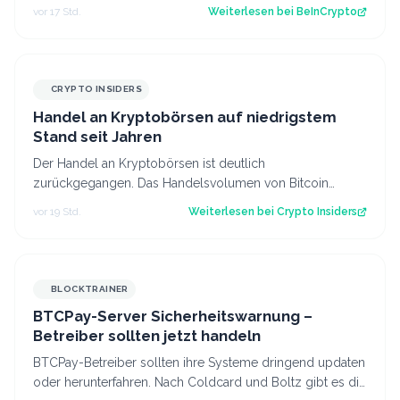
obwohl weiterhin die nötige Unterstützung feh…
vor 17 Std.
Weiterlesen bei
BeInCrypto
CRYPTO INSIDERS
Handel an Kryptobörsen auf niedrigstem
Stand seit Jahren
Der Handel an Kryptobörsen ist deutlich
zurückgegangen. Das Handelsvolumen von Bitcoin
befindet sich inzwischen auf einem ähnlichen Niveau w…
vor 19 Std.
Weiterlesen bei
Crypto Insiders
BLOCKTRAINER
BTCPay-Server Sicherheitswarnung –
Betreiber sollten jetzt handeln
BTCPay-Betreiber sollten ihre Systeme dringend updaten
oder herunterfahren. Nach Coldcard und Boltz gibt es die