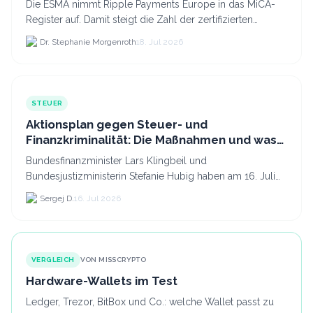
Die ESMA nimmt Ripple Payments Europe in das MiCA-
Register auf. Damit steigt die Zahl der zertifizierten
Kryptodienstleister in der EU auf 294 Unternehmen, was.
Dr. Stephanie Morgenroth
18. Jul 2026
STEUER
Aktionsplan gegen Steuer- und
Finanzkriminalität: Die Maßnahmen und was
sie für Krypto bedeuten
Bundesfinanzminister Lars Klingbeil und
Bundesjustizministerin Stefanie Hubig haben am 16. Juli
2026 einen gemeinsamen Aktionsplan gegen Steuer- und
Sergej D.
16. Jul 2026
Finanzkrimi...
VERGLEICH
VON MISSCRYPTO
Hardware-Wallets im Test
Ledger, Trezor, BitBox und Co.: welche Wallet passt zu