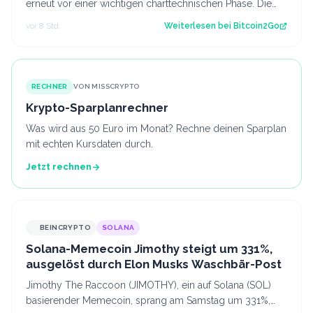
erneut vor einer wichtigen charttechnischen Phase. Die
aktuelle Struktur wirft die Frage…
vor 8 Std.
Weiterlesen bei
Bitcoin2Go
RECHNER
VON MISSCRYPTO
Krypto-Sparplanrechner
Was wird aus 50 Euro im Monat? Rechne deinen Sparplan
mit echten Kursdaten durch.
Jetzt rechnen
BEINCRYPTO
SOLANA
Solana-Memecoin Jimothy steigt um 331%,
ausgelöst durch Elon Musks Waschbär-Post
Jimothy The Raccoon (JIMOTHY), ein auf Solana (SOL)
basierender Memecoin, sprang am Samstag um 331%,