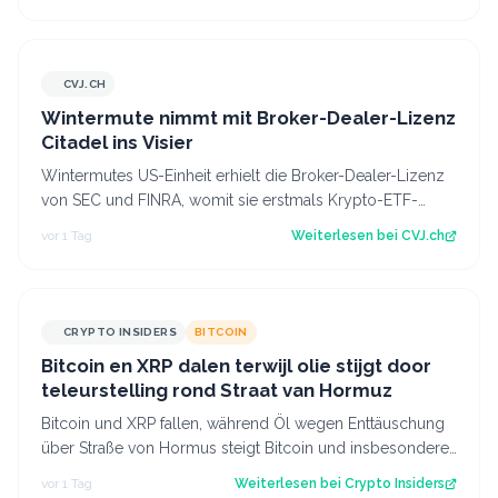
CVJ.CH
CVJ.CH
Wintermute nimmt mit Broker-Dealer-Lizenz
Citadel ins Visier
Wintermutes US-Einheit erhielt die Broker-Dealer-Lizenz
von SEC und FINRA, womit sie erstmals Krypto-ETF-
Anteile abwickeln darf. Der Artikel…
vor 1 Tag
Weiterlesen bei
CVJ.ch
CRYPTO INSIDERS
BITCOIN
Bitcoin en XRP dalen terwijl olie stijgt door
teleurstelling rond Straat van Hormuz
Bitcoin und XRP fallen, während Öl wegen Enttäuschung
über Straße von Hormus steigt Bitcoin und insbesondere
Altcoins wie XRP und Solana hab…
vor 1 Tag
Weiterlesen bei
Crypto Insiders