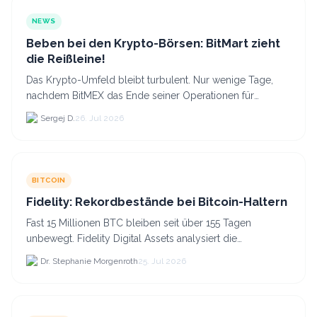
NEWS
Beben bei den Krypto-Börsen: BitMart zieht
die Reißleine!
Das Krypto-Umfeld bleibt turbulent. Nur wenige Tage,
nachdem BitMEX das Ende seiner Operationen für
September 2026 bekannt gegeben hat, zieht nun die
Sergej D.
26. Jul 2026
nächste gr...
BITCOIN
Fidelity: Rekordbestände bei Bitcoin-Haltern
Fast 15 Millionen BTC bleiben seit über 155 Tagen
unbewegt. Fidelity Digital Assets analysiert die
Anlegerüberzeugung trotz Kursverlusten und einem
Dr. Stephanie Morgenroth
25. Jul 2026
BTC-Preis.