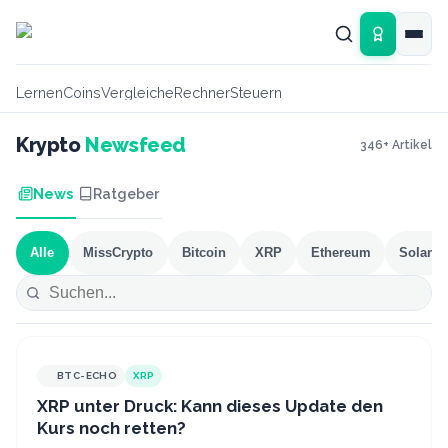
Zum Hauptinhalt springen
Lernen
Coins
Vergleiche
Rechner
Steuern
Krypto
Newsfeed
346
+ Artikel
News
Ratgeber
Alle
MissCrypto
Bitcoin
XRP
Ethereum
Solana
BTC-ECHO
XRP
XRP unter Druck: Kann dieses Update den
Kurs noch retten?