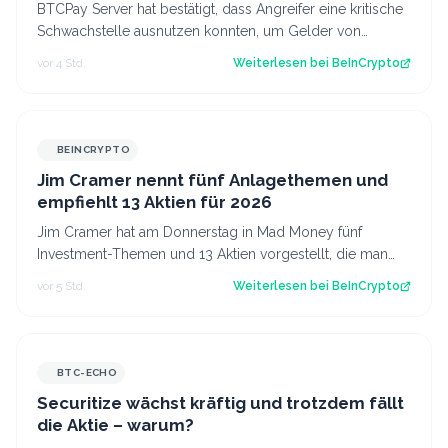
gestohlen haben
BTCPay Server hat bestätigt, dass Angreifer eine kritische
Schwachstelle ausnutzen konnten, um Gelder von
Nutzern zu stehlen, die eine Versi…
vor 4 Std.
Weiterlesen bei
BeInCrypto
BEINCRYPTO
Jim Cramer nennt fünf Anlagethemen und
empfiehlt 13 Aktien für 2026
Jim Cramer hat am Donnerstag in Mad Money fünf
Investment-Themen und 13 Aktien vorgestellt, die man
kaufen könnte. Seine Auswahl betrifft un…
vor 5 Std.
Weiterlesen bei
BeInCrypto
BTC-ECHO
Securitize wächst kräftig und trotzdem fällt
die Aktie – warum?