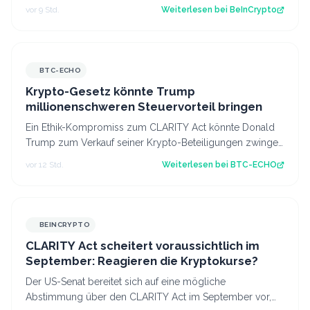
nachdem Elon Musk ein Waschbär-Video au…
vor 9 Std.
Weiterlesen bei
BeInCrypto
BTC-ECHO
Krypto-Gesetz könnte Trump
millionenschweren Steuervorteil bringen
Ein Ethik-Kompromiss zum CLARITY Act könnte Donald
Trump zum Verkauf seiner Krypto-Beteiligungen zwingen
– und zugleich einen erheblichen St…
vor 12 Std.
Weiterlesen bei
BTC-ECHO
BEINCRYPTO
CLARITY Act scheitert voraussichtlich im
September: Reagieren die Kryptokurse?
Der US-Senat bereitet sich auf eine mögliche
Abstimmung über den CLARITY Act im September vor,