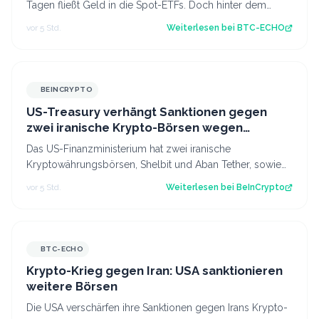
Tagen fließt Geld in die Spot-ETFs. Doch hinter dem
jüngsten Kursanstieg steckt…
vor 5 Std.
Weiterlesen bei
BTC-ECHO
BEINCRYPTO
US-Treasury verhängt Sanktionen gegen
zwei iranische Krypto-Börsen wegen
Geldwäsche für die IRGC
Das US-Finanzministerium hat zwei iranische
Kryptowährungsbörsen, Shelbit und Aban Tether, sowie
den Netzwerkbetreiber Siavash Kayvanpour mi…
vor 5 Std.
Weiterlesen bei
BeInCrypto
BTC-ECHO
Krypto-Krieg gegen Iran: USA sanktionieren
weitere Börsen
Die USA verschärfen ihre Sanktionen gegen Irans Krypto-