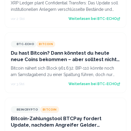
XRP Ledger plant Confidential Transfers: Das Update soll
institutionellen Anlegern verschlüsselte Bestände und
Transaktionen ermöglichen. Ka…
vor 2 Std.
Weiterlesen bei
BTC-ECHO
BTC-ECHO
BITCOIN
Du hast Bitcoin? Dann könntest du heute
neue Coins bekommen – aber solltest nicht
verkaufen
Bitcoin nähert sich Block 961.632. BIP-110 könnte noch
am Samstagabend zu einer Spaltung führen, doch nur
wenige Miner signalisieren Zustimm…
vor 3 Std.
Weiterlesen bei
BTC-ECHO
BEINCRYPTO
BITCOIN
Bitcoin-Zahlungstool BTCPay fordert
Update, nachdem Angreifer Gelder