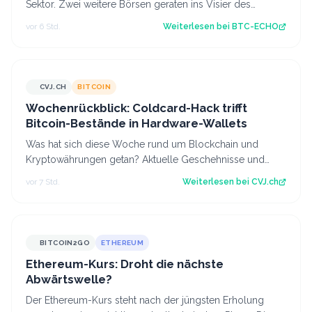
Sektor. Zwei weitere Börsen geraten ins Visier des
Finanzministeriums. Dabei geht es…
vor 6 Std.
Weiterlesen bei
BTC-ECHO
CVJ.CH
BITCOIN
CVJ.CH
Wochenrückblick: Coldcard-Hack trifft
Bitcoin-Bestände in Hardware-Wallets
Was hat sich diese Woche rund um Blockchain und
Kryptowährungen getan? Aktuelle Geschehnisse und
Hintergrundberichte im Wochenrückblick. Der…
vor 7 Std.
Weiterlesen bei
CVJ.ch
BITCOIN2GO
ETHEREUM
Ethereum-Kurs: Droht die nächste
Abwärtswelle?
Der Ethereum-Kurs steht nach der jüngsten Erholung