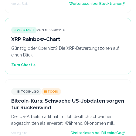
nächste Sicherheitswarnung i…
vor 21 Std.
Weiterlesen bei
Blocktrainer
LIVE-CHART
VON MISSCRYPTO
XRP Rainbow-Chart
Günstig oder überhitzt? Die XRP-Bewertungszonen auf
einen Blick.
Zum Chart
BITCOIN2GO
BITCOIN
Bitcoin-Kurs: Schwache US-Jobdaten sorgen
für Rückenwind
Der US-Arbeitsmarkt hat im Juli deutlich schwächer
abgeschnitten als erwartet. Während Ökonomen mit
einem Stellenaufbau gerechnet hatten, gi…
vor 23 Std.
Weiterlesen bei
Bitcoin2Go