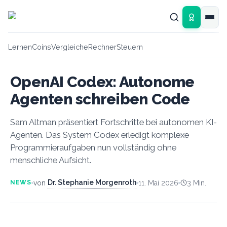
Zum Hauptinhalt springen
Lernen
Coins
Vergleiche
Rechner
Steuern
OpenAI Codex: Autonome
Agenten schreiben Code
Sam Altman präsentiert Fortschritte bei autonomen KI-
Agenten. Das System Codex erledigt komplexe
Programmieraufgaben nun vollständig ohne
menschliche Aufsicht.
Dr. Stephanie Morgenroth
von
11. Mai 2026
3
Min.
NEWS