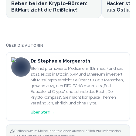
Beben bei den Krypto-Börsen:
Hacker stie
BitMart zieht die Reißleine!
aus Ostium-
ÜBER DIE AUTORIN
Dr. Stephanie Morgenroth
Steffi ist promovierte Medizinerin (Dr. med.) und seit
2021 selbst in Bitcoin, XRP und Ethereum investiert.
Mit MissCrypto erreicht sie über 110.000 Menschen,
gewann 2025 den BTC-ECHO Award als „Best
Educator of Crypto" und schrieb das Buch „Der
Krypto Kompass". Sie macht komplexe Themen
verständlich, ehrlich und ohne Hype.
Über
Steffi
→
Risikohinweis: Meine Inhalte dienen ausschließlich zur Information
und stellen keine Anlageberatung dar.