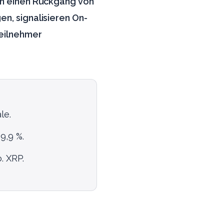
den einen Rückgang von
en, signalisieren On-
teilnehmer
le.
9,9 %.
. XRP.