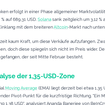
oken erfolgt in einer Phase allgemeiner Marktvolatili
9 % auf 689,31 USD.
Solana
sank zeitgleich um 3,12 % 
Einklang mit dem breiteren
Altcoin
-Markt nach unten
rzeit kaum Kraft, um diese Verkäufe aufzufangen. Zwa
n, doch diese spiegeln sich nicht im Preis wider. De
gefangen, der seit Mitte Februar besteht.
alyse der 1,35-USD-Zone
ial
Moving Average
(EMA) liegt derzeit bei etwa 1,35
ender Pivot-Punkt für die kurzfristige Richtung. "Ein
ng 1,38 USD", analysiert Ananda Banerjee von BeInCr