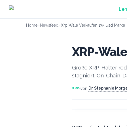
Zum Hauptinhalt springen
Ler
Home
›
Newsfeed
›
Xrp Wale Verkaufen 135 Usd Marke
XRP-Wale 
Große XRP-Halter red
stagniert. On-Chain-D
Dr. Stephanie Morg
von
XRP