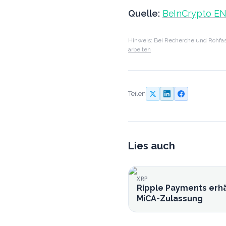
Quelle:
BeInCrypto E
Hinweis: Bei Recherche und Rohfas
arbeiten
Teilen
Lies auch
XRP
Ripple Payments erhä
MiCA-Zulassung