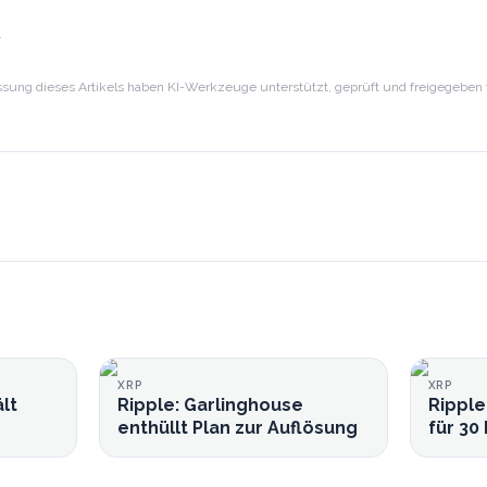
N
sung dieses Artikels haben KI-Werkzeuge unterstützt, geprüft und freigegeben w
XRP
XRP
lt
Ripple: Garlinghouse
Ripple
enthüllt Plan zur Auflösung
für 30