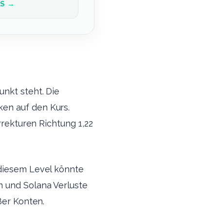
OS →
nkt steht. Die
en auf den Kurs.
rrekturen Richtung 1,22
 diesem Level könnte
n und Solana Verluste
ßer Konten.