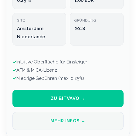
0,25 %
1,00 EUR
SITZ
GRÜNDUNG
Amsterdam,
2018
Niederlande
✓
Intuitive Oberfläche für Einsteiger
✓
AFM & MiCA-Lizenz
✓
Niedrige Gebühren (max. 0,25%)
ZU BITVAVO →
MEHR INFOS →