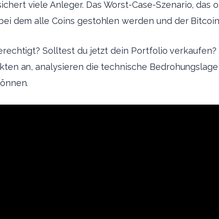
hert viele Anleger. Das Worst-Case-Szenario, das of
bei dem alle Coins gestohlen werden und der Bitcoin-W
rechtigt? Solltest du jetzt dein Portfolio verkaufen? 
akten an, analysieren die technische Bedrohungslage
können.