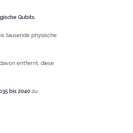
logische Qubits
.
bis tausende physische
avon entfernt, diese
035 bis 2040
zu