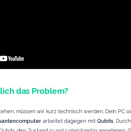
tlich das Problem?
tehen, müssen wir kurz technisch werden. Dein PC 
uantencomputer
arbeitet dagegen mit
Qubits
. Durc
ubits den Zustand 0 und 1 gleichzeitig annehmen. D