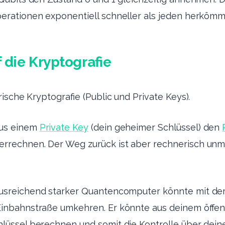
rationen exponentiell schneller als jeden herkömm
f die Kryptografie
ische Kryptografie (Public und Private Keys).
us einem
Private Key
(dein geheimer Schlüssel) den
rrechnen. Der Weg zurück ist aber rechnerisch unmö
usreichend starker Quantencomputer könnte mit 
inbahnstraße umkehren. Er könnte aus deinem öffent
hlüssel berechnen und somit die Kontrolle über dein