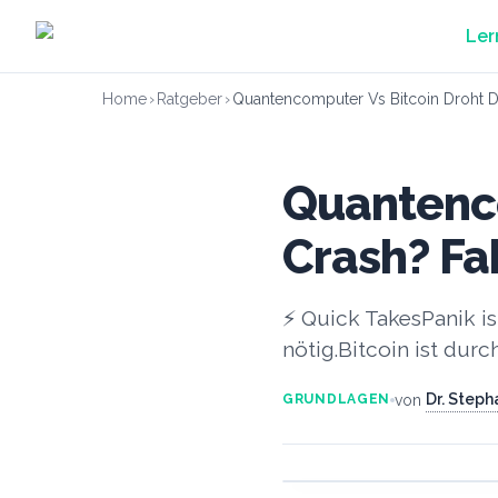
Zum Hauptinhalt springen
Ler
Home
›
Ratgeber
›
Quantencomputer Vs Bitcoin Droht D
Quantenco
Crash? Fa
⚡ Quick TakesPanik ist
nötig.Bitcoin ist durc
Dr. Step
von
GRUNDLAGEN