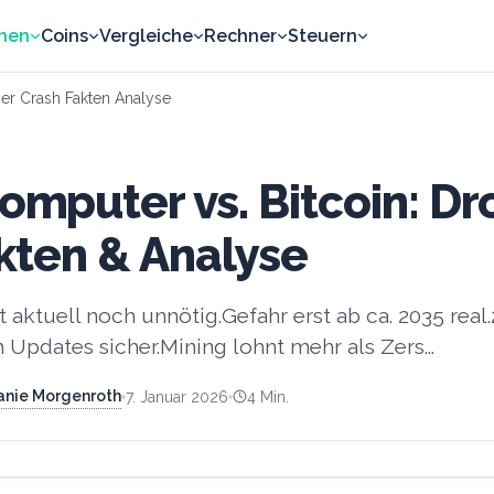
nen
Coins
Vergleiche
Rechner
Steuern
er Crash Fakten Analyse
mputer vs. Bitcoin: Dr
kten & Analyse
 aktuell noch unnötig.Gefahr erst ab ca. 2035 real.
h Updates sicher.Mining lohnt mehr als Zers...
hanie Morgenroth
7. Januar 2026
4
Min.