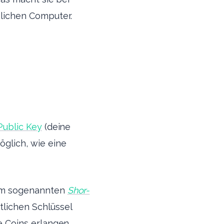
lichen Computer.
Public Key
(deine
glich, wie eine
dem sogenannten
Shor-
lichen Schlüssel
e Coins erlangen.