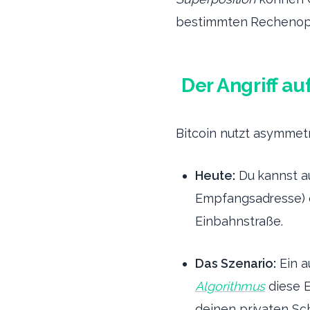
bestimmten Rechenope
Der Angriff au
Bitcoin nutzt asymmetr
Heute:
Du kannst a
Empfangsadresse) e
Einbahnstraße.
Das Szenario:
Ein a
Algorithmus
diese E
deinen privaten Sc