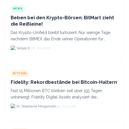
NEWS
Beben bei den Krypto-Börsen: BitMart zieht
die Reißleine!
Das Krypto-Umfeld bleibt turbulent. Nur wenige Tage,
nachdem BitMEX das Ende seiner Operationen für
September 2026 bekannt gegeben hat, zieht nun die
Sergej D.
26. Jul 2026
nächste gr...
BITCOIN
Fidelity: Rekordbestände bei Bitcoin-Haltern
Fast 15 Millionen BTC bleiben seit über 155 Tagen
unbewegt. Fidelity Digital Assets analysiert die
Anlegerüberzeugung trotz Kursverlusten und einem
Dr. Stephanie Morgenroth
25. Jul 2026
BTC-Preis.