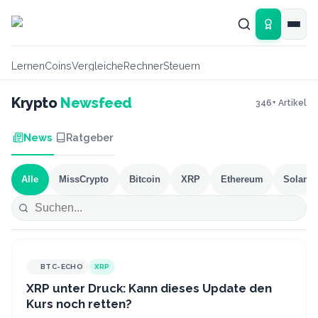
Zum Hauptinhalt springen
Lernen
Coins
Vergleiche
Rechner
Steuern
Krypto
Newsfeed
346
+ Artikel
News
Ratgeber
Alle
MissCrypto
Bitcoin
XRP
Ethereum
Solana
BTC-ECHO
XRP
XRP unter Druck: Kann dieses Update den
Kurs noch retten?