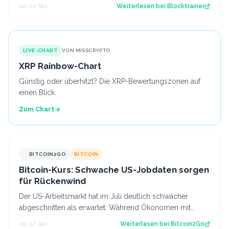
nächste Sicherheitswarnung i…
vor 20 Std.
Weiterlesen bei
Blocktrainer
LIVE-CHART
VON MISSCRYPTO
XRP Rainbow-Chart
Günstig oder überhitzt? Die XRP-Bewertungszonen auf
einen Blick.
Zum Chart
BITCOIN2GO
BITCOIN
Bitcoin-Kurs: Schwache US-Jobdaten sorgen
für Rückenwind
Der US-Arbeitsmarkt hat im Juli deutlich schwächer
abgeschnitten als erwartet. Während Ökonomen mit
einem Stellenaufbau gerechnet hatten, gi…
vor 22 Std.
Weiterlesen bei
Bitcoin2Go