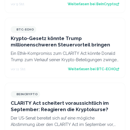
nachdem Elon Musk ein Waschbär-Video au…
vor 9 Std.
Weiterlesen bei
BeInCrypto
BTC-ECHO
Krypto-Gesetz könnte Trump
millionenschweren Steuervorteil bringen
Ein Ethik-Kompromiss zum CLARITY Act könnte Donald
Trump zum Verkauf seiner Krypto-Beteiligungen zwingen
– und zugleich einen erheblichen St…
vor 11 Std.
Weiterlesen bei
BTC-ECHO
BEINCRYPTO
CLARITY Act scheitert voraussichtlich im
September: Reagieren die Kryptokurse?
Der US-Senat bereitet sich auf eine mögliche
Abstimmung über den CLARITY Act im September vor,