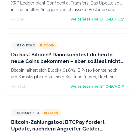
XRP Ledger plant Confidential Transfers: Das Update soll
institutionellen Anlegern verschlüsselte Bestände und
Transaktionen ermöglichen. Ka…
vor 2 Std.
Weiterlesen bei
BTC-ECHO
BTC-ECHO
BITCOIN
Du hast Bitcoin? Dann könntest du heute
neue Coins bekommen – aber solltest nicht
verkaufen
Bitcoin nähert sich Block 961.632. BIP-110 könnte noch
am Samstagabend zu einer Spaltung führen, doch nur
wenige Miner signalisieren Zustimm…
vor 3 Std.
Weiterlesen bei
BTC-ECHO
BEINCRYPTO
BITCOIN
Bitcoin-Zahlungstool BTCPay fordert
Update, nachdem Angreifer Gelder