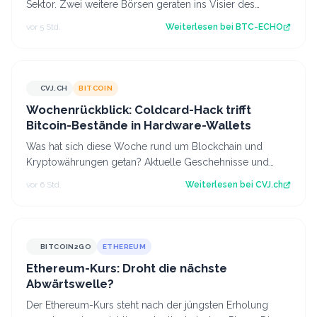
Sektor. Zwei weitere Börsen geraten ins Visier des
Finanzministeriums. Dabei geht es…
vor 5 Std.
Weiterlesen bei
BTC-ECHO
CVJ.CH
BITCOIN
CVJ.CH
Wochenrückblick: Coldcard-Hack trifft
Bitcoin-Bestände in Hardware-Wallets
Was hat sich diese Woche rund um Blockchain und
Kryptowährungen getan? Aktuelle Geschehnisse und
Hintergrundberichte im Wochenrückblick. Der…
vor 6 Std.
Weiterlesen bei
CVJ.ch
BITCOIN2GO
ETHEREUM
Ethereum-Kurs: Droht die nächste
Abwärtswelle?
Der Ethereum-Kurs steht nach der jüngsten Erholung