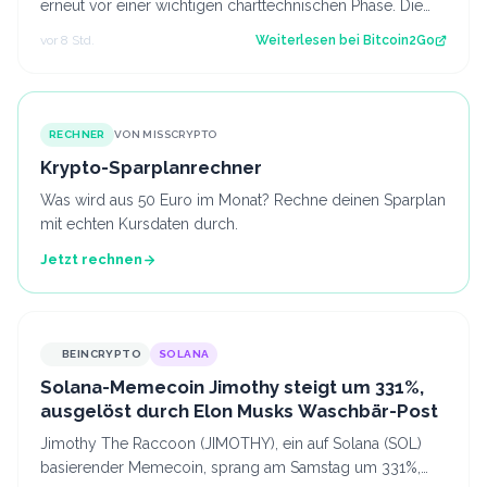
erneut vor einer wichtigen charttechnischen Phase. Die
aktuelle Struktur wirft die Frage…
vor 8 Std.
Weiterlesen bei
Bitcoin2Go
RECHNER
VON MISSCRYPTO
Krypto-Sparplanrechner
Was wird aus 50 Euro im Monat? Rechne deinen Sparplan
mit echten Kursdaten durch.
Jetzt rechnen
BEINCRYPTO
SOLANA
Solana-Memecoin Jimothy steigt um 331%,
ausgelöst durch Elon Musks Waschbär-Post
Jimothy The Raccoon (JIMOTHY), ein auf Solana (SOL)
basierender Memecoin, sprang am Samstag um 331%,