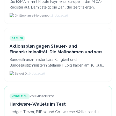
Die ESMA nimmt Ripple Payments Europe in das MiCA-
Register auf. Damit steigt die Zahl der zertifizierten
Kryptodienstleister in der EU auf 294 Unternehmen, was.
Dr. Stephanie Morgenroth
18. Jul 2026
STEUER
Aktionsplan gegen Steuer- und
Finanzkriminalität: Die Maßnahmen und was
sie für Krypto bedeuten
Bundesfinanzminister Lars Klingbeil und
Bundesjustizministerin Stefanie Hubig haben am 16. Juli
2026 einen gemeinsamen Aktionsplan gegen Steuer- und
Sergej D.
16. Jul 2026
Finanzkrimi...
VERGLEICH
VON MISSCRYPTO
Hardware-Wallets im Test
Ledger, Trezor, BitBox und Co.: welche Wallet passt zu