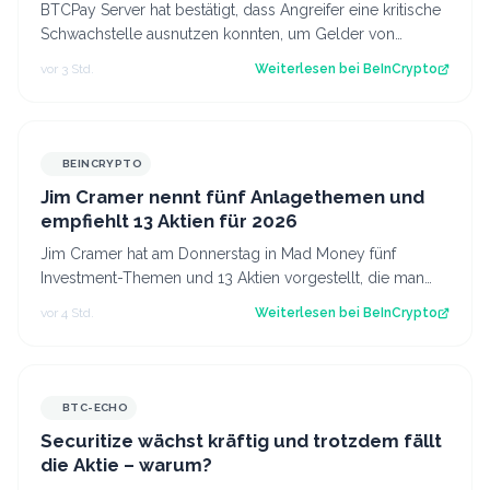
gestohlen haben
BTCPay Server hat bestätigt, dass Angreifer eine kritische
Schwachstelle ausnutzen konnten, um Gelder von
Nutzern zu stehlen, die eine Versi…
vor 3 Std.
Weiterlesen bei
BeInCrypto
BEINCRYPTO
Jim Cramer nennt fünf Anlagethemen und
empfiehlt 13 Aktien für 2026
Jim Cramer hat am Donnerstag in Mad Money fünf
Investment-Themen und 13 Aktien vorgestellt, die man
kaufen könnte. Seine Auswahl betrifft un…
vor 4 Std.
Weiterlesen bei
BeInCrypto
BTC-ECHO
Securitize wächst kräftig und trotzdem fällt
die Aktie – warum?