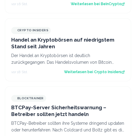
obwohl weiterhin die nötige Unterstützung feh…
vor 16 Std.
Weiterlesen bei
BeInCrypto
CRYPTO INSIDERS
Handel an Kryptobörsen auf niedrigstem
Stand seit Jahren
Der Handel an Kryptobörsen ist deutlich
zurückgegangen. Das Handelsvolumen von Bitcoin
befindet sich inzwischen auf einem ähnlichen Niveau w…
vor 18 Std.
Weiterlesen bei
Crypto Insiders
BLOCKTRAINER
BTCPay-Server Sicherheitswarnung –
Betreiber sollten jetzt handeln
BTCPay-Betreiber sollten ihre Systeme dringend updaten
oder herunterfahren. Nach Coldcard und Boltz gibt es die