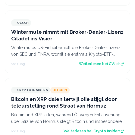
CVJ.CH
CVJ.CH
Wintermute nimmt mit Broker-Dealer-Lizenz
Citadel ins Visier
Wintermutes US-Einheit erhielt die Broker-Dealer-Lizenz
von SEC und FINRA, womit sie erstmals Krypto-ETF-
Anteile abwickeln darf. Der Artikel…
vor 1 Tag
Weiterlesen bei
CVJ.ch
CRYPTO INSIDERS
BITCOIN
Bitcoin en XRP dalen terwijl olie stijgt door
teleurstelling rond Straat van Hormuz
Bitcoin und XRP fallen, während Öl wegen Enttäuschung
über Straße von Hormus steigt Bitcoin und insbesondere
Altcoins wie XRP und Solana hab…
vor 1 Tag
Weiterlesen bei
Crypto Insiders