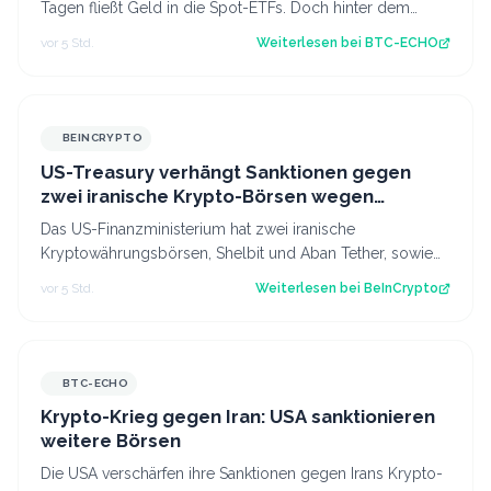
Tagen fließt Geld in die Spot-ETFs. Doch hinter dem
jüngsten Kursanstieg steckt…
vor 5 Std.
Weiterlesen bei
BTC-ECHO
BEINCRYPTO
US-Treasury verhängt Sanktionen gegen
zwei iranische Krypto-Börsen wegen
Geldwäsche für die IRGC
Das US-Finanzministerium hat zwei iranische
Kryptowährungsbörsen, Shelbit und Aban Tether, sowie
den Netzwerkbetreiber Siavash Kayvanpour mi…
vor 5 Std.
Weiterlesen bei
BeInCrypto
BTC-ECHO
Krypto-Krieg gegen Iran: USA sanktionieren
weitere Börsen
Die USA verschärfen ihre Sanktionen gegen Irans Krypto-