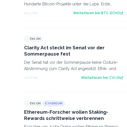
Hunderte Bitcoin-Projekte unter die Lupe. Erste
Analysen haben fast 5.000 potenzielle
vor 4 Std.
Weiterlesen bei
BTC-ECHO
Schwachstelle…
CVJ.CH
CVJ.CH
Clarity Act steckt im Senat vor der
Sommerpause fest
Der Senat hat vor der Sommerpause keine Cloture-
Abstimmung zum Clarity Act angesetzt. Ethik- und
Geldwäsche-Fragen bleiben ungelöst. Der Art…
vor 6 Std.
Weiterlesen bei
CVJ.ch
CVJ.CH
ETHEREUM
CVJ.CH
Ethereum-Forscher wollen Staking-
Rewards schrittweise verbrennen
Forscher um Justin Drake wollen Ethereum Staking-