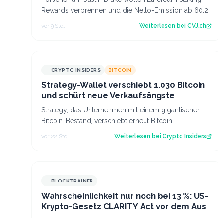
Rewards verbrennen und die Netto-Emission ab 60.25
Mio. ETH auf null senken. Der Artikel Et…
vor 9 Std.
Weiterlesen bei
CVJ.ch
CRYPTO INSIDERS
BITCOIN
Strategy-Wallet verschiebt 1.030 Bitcoin
und schürt neue Verkaufsängste
Strategy, das Unternehmen mit einem gigantischen
Bitcoin-Bestand, verschiebt erneut Bitcoin
vor 22 Std.
Weiterlesen bei
Crypto Insiders
BLOCKTRAINER
Wahrscheinlichkeit nur noch bei 13 %: US-
Krypto-Gesetz CLARITY Act vor dem Aus