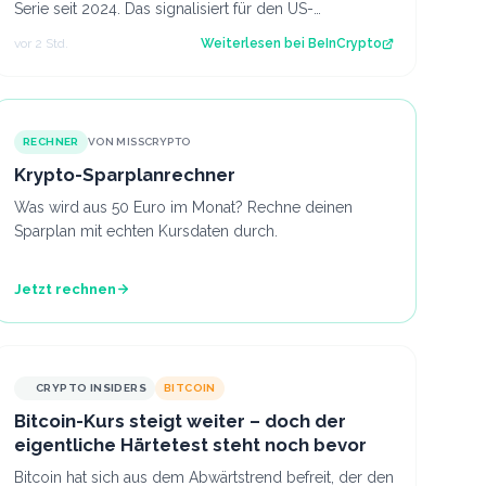
Serie seit 2024. Das signalisiert für den US-
Immobilienmarkt. Der Beitrag Holzpreis fäl…
vor 2 Std.
Weiterlesen bei
BeInCrypto
RECHNER
VON MISSCRYPTO
Krypto-Sparplanrechner
Was wird aus 50 Euro im Monat? Rechne deinen
Sparplan mit echten Kursdaten durch.
Jetzt rechnen
CRYPTO INSIDERS
BITCOIN
Bitcoin-Kurs steigt weiter – doch der
eigentliche Härtetest steht noch bevor
Bitcoin hat sich aus dem Abwärtstrend befreit, der den