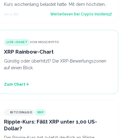
Kurs wochenlang belastet hatte. Mit dem höchsten
Stand seit fast einer Woche keimt ne…
vor 5 Std.
Weiterlesen bei
Crypto Insiders
LIVE-CHART
VON MISSCRYPTO
XRP Rainbow-Chart
Günstig oder überhitzt? Die XRP-Bewertungszonen
auf einen Blick.
Zum Chart
BITCOIN2GO
XRP
Ripple-Kurs: Fällt XRP unter 1,00 US-
Dollar?
Der Ripple-Kurs hat zuletzt deutlich an Stärke