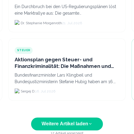
Ein Durchbruch bei den US-Regulierungsplänen löst
eine Marktrallye aus: Die gesamte
Kryptokapitalisierung stieg am 21.
Dr. Stephanie Morgenroth
21. Jul 2026
STEUER
Aktionsplan gegen Steuer- und
Finanzkriminalität: Die Maßnahmen und
was sie für Krypto bedeuten
Bundesfinanzminister Lars Klingbeil und
Bundesjustizministerin Stefanie Hubig haben am 16.
Juli 2026 einen gemeinsamen Aktionsplan gegen
Sergej D.
16. Jul 2026
Steuer- und Finanzkrimi...
Weitere Artikel laden
12
Artikel angezeigt