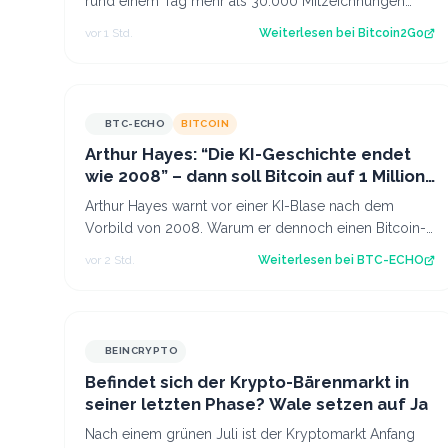
rund einem Tag mehr als 30.000 Mitzeichnungen
erreicht. Damit ist die erste politi…
vor 1 Std.
Weiterlesen bei
Bitcoin2Go
BTC-ECHO
BITCOIN
Arthur Hayes: “Die KI-Geschichte endet
wie 2008” – dann soll Bitcoin auf 1 Million
steigen
Arthur Hayes warnt vor einer KI-Blase nach dem
Vorbild von 2008. Warum er dennoch einen Bitcoin-
Kurs von einer Million US-Dollar für möglich…
vor 2 Std.
Weiterlesen bei
BTC-ECHO
BEINCRYPTO
Befindet sich der Krypto-Bärenmarkt in
seiner letzten Phase? Wale setzen auf Ja
Nach einem grünen Juli ist der Kryptomarkt Anfang