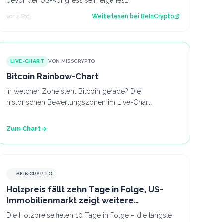
bevor der US-Kongress sein eigenes
Marktstrukturgesetz fertigstellt. Der Beitrag Russland…
vor 2 Std.
Weiterlesen bei
BeInCrypto
LIVE-CHART
VON MISSCRYPTO
Bitcoin Rainbow-Chart
In welcher Zone steht Bitcoin gerade? Die
historischen Bewertungszonen im Live-Chart.
Zum Chart
BEINCRYPTO
Holzpreis fällt zehn Tage in Folge, US-
Immobilienmarkt zeigt weitere
Schwächen
Die Holzpreise fielen 10 Tage in Folge – die längste