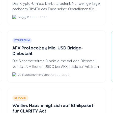
Das Krypto-Umfeld bleibt turbulent. Nur wenige Tage,
nachdem BitMEX das Ende seiner Operationen für
September 2026 bekannt gegeben hat, zieht nun die
Sergej D.
26. Jul 2026
nächste gr...
ETHEREUM
AFX Protocol: 24 Mio. USD Bridge-
Diebstahl
Die Sicherheitsfirma Blockaid meldet den Diebstahl
von 24,15 Millionen USDC bei AFX Trade auf Arbitrum.
Dr. Stephanie Morgenroth
23. Jul 2026
BITCOIN
Weißes Haus einigt sich auf Ethikpaket
für CLARITY Act