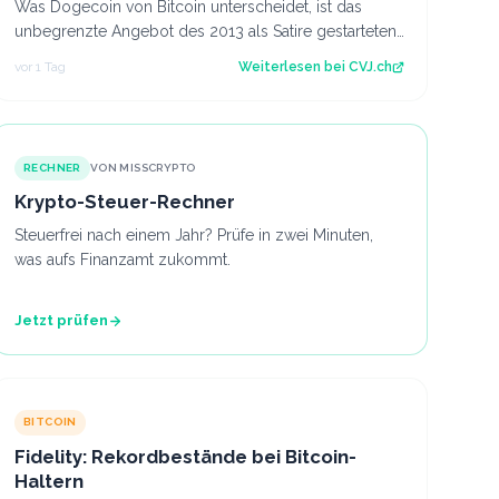
Was Dogecoin von Bitcoin unterscheidet, ist das
unbegrenzte Angebot des 2013 als Satire gestarteten
Coins mit eigenem US-Spot-ETF. Der Artik…
vor 1 Tag
Weiterlesen bei
CVJ.ch
RECHNER
VON MISSCRYPTO
Krypto-Steuer-Rechner
Steuerfrei nach einem Jahr? Prüfe in zwei Minuten,
was aufs Finanzamt zukommt.
Jetzt prüfen
BITCOIN
Fidelity: Rekordbestände bei Bitcoin-
Haltern