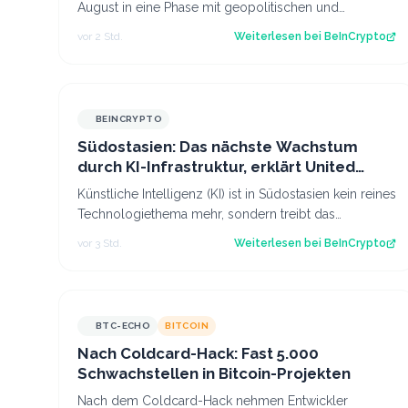
August in eine Phase mit geopolitischen und
makroökonomischen Spannungen gestartet. Dennoc…
vor 2 Std.
Weiterlesen bei
BeInCrypto
BEINCRYPTO
Südostasien: Das nächste Wachstum
durch KI-Infrastruktur, erklärt United
Overseas Bank
Künstliche Intelligenz (KI) ist in Südostasien kein reines
Technologiethema mehr, sondern treibt das
Wirtschaftswachstum an. Das sagen Führu…
vor 3 Std.
Weiterlesen bei
BeInCrypto
BTC-ECHO
BITCOIN
Nach Coldcard-Hack: Fast 5.000
Schwachstellen in Bitcoin-Projekten
Nach dem Coldcard-Hack nehmen Entwickler