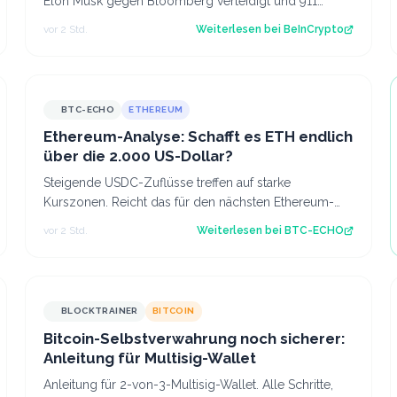
Elon Musk gegen Bloomberg verteidigt und 911
Millionen Aktien freigeschaltet werden. Der…
vor 2 Std.
Weiterlesen bei
BeInCrypto
BTC-ECHO
ETHEREUM
Ethereum-Analyse: Schafft es ETH endlich
über die 2.000 US-Dollar?
Steigende USDC-Zuflüsse treffen auf starke
Kurszonen. Reicht das für den nächsten Ethereum-
Schub bis 2.000 US-Dollar? Source: BTC-ECHO BTC-
vor 2 Std.
Weiterlesen bei
BTC-ECHO
E…
BLOCKTRAINER
BITCOIN
Bitcoin-Selbstverwahrung noch sicherer:
Anleitung für Multisig-Wallet
Anleitung für 2-von-3-Multisig-Wallet. Alle Schritte,