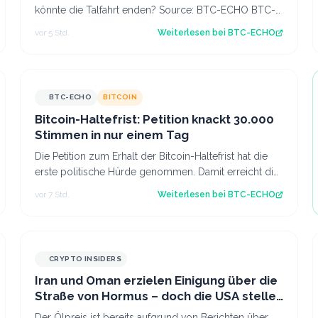
könnte die Talfahrt enden? Source: BTC-ECHO BTC-
ECHO
vor 5 Std.
Weiterlesen bei
BTC-ECHO
BTC-ECHO
BITCOIN
Bitcoin-Haltefrist: Petition knackt 30.000
Stimmen in nur einem Tag
Die Petition zum Erhalt der Bitcoin-Haltefrist hat die
erste politische Hürde genommen. Damit erreicht die
Debatte den Bundestag. Source: BT…
vor 7 Std.
Weiterlesen bei
BTC-ECHO
CRYPTO INSIDERS
Iran und Oman erzielen Einigung über die
Straße von Hormus – doch die USA stellen
sich quer
Der Ölpreis ist bereits aufgrund von Berichten über