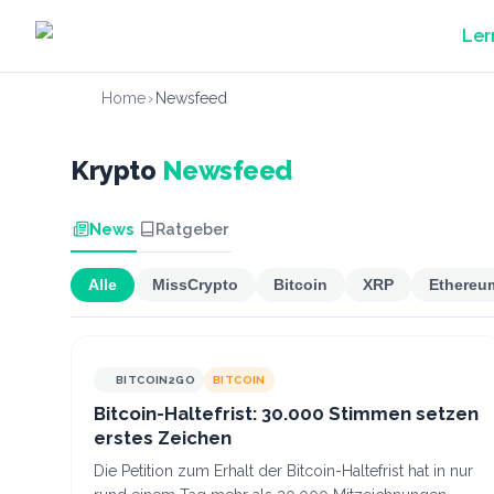
Zum Hauptinhalt springen
Ler
Home
›
Newsfeed
Krypto
Newsfeed
News
Ratgeber
Alle
MissCrypto
Bitcoin
XRP
Ethereu
BITCOIN2GO
BITCOIN
Bitcoin-Haltefrist: 30.000 Stimmen setzen
erstes Zeichen
Die Petition zum Erhalt der Bitcoin-Haltefrist hat in nur