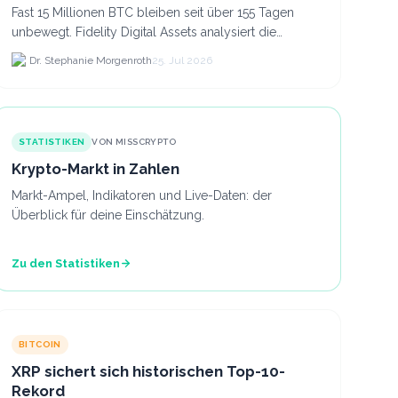
Fast 15 Millionen BTC bleiben seit über 155 Tagen
unbewegt. Fidelity Digital Assets analysiert die
Anlegerüberzeugung trotz Kursverlusten und einem
Dr. Stephanie Morgenroth
25. Jul 2026
BTC-Preis.
STATISTIKEN
VON MISSCRYPTO
Krypto-Markt in Zahlen
Markt-Ampel, Indikatoren und Live-Daten: der
Überblick für deine Einschätzung.
Zu den Statistiken
BITCOIN
XRP sichert sich historischen Top-10-
Rekord