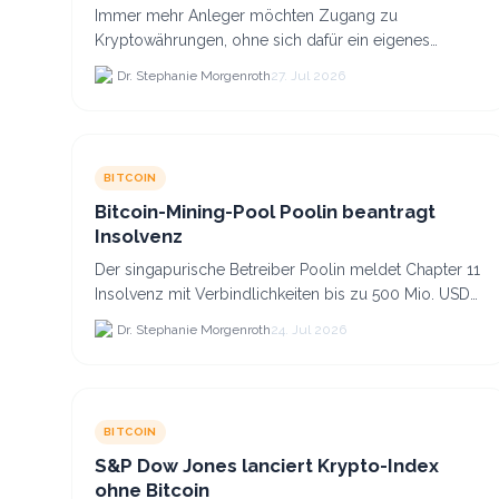
Co. anlegst
Immer mehr Anleger möchten Zugang zu
Kryptowährungen, ohne sich dafür ein eigenes
Krypto-Wallet einrichten zu müssen. Dazu kommt,
Dr. Stephanie Morgenroth
27. Jul 2026
dass viele nicht nur Bitcoin h...
BITCOIN
Bitcoin-Mining-Pool Poolin beantragt
Insolvenz
Der singapurische Betreiber Poolin meldet Chapter 11
Insolvenz mit Verbindlichkeiten bis zu 500 Mio. USD
und plant den Verkauf zweier Texas-Standorte für.
Dr. Stephanie Morgenroth
24. Jul 2026
BITCOIN
S&P Dow Jones lanciert Krypto-Index
ohne Bitcoin