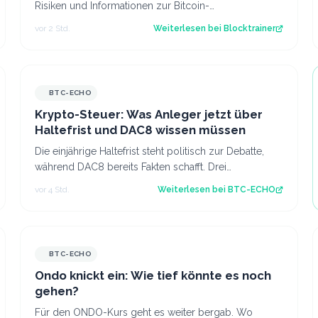
Risiken und Informationen zur Bitcoin-
Verwahrmethode für Profis, die vor dem Coldcard-…
vor 2 Std.
Weiterlesen bei
Blocktrainer
BTC-ECHO
Krypto-Steuer: Was Anleger jetzt über
Haltefrist und DAC8 wissen müssen
Die einjährige Haltefrist steht politisch zur Debatte,
während DAC8 bereits Fakten schafft. Drei
Steuerexperten erklären, was sich für deuts…
vor 4 Std.
Weiterlesen bei
BTC-ECHO
BTC-ECHO
Ondo knickt ein: Wie tief könnte es noch
gehen?
Für den ONDO-Kurs geht es weiter bergab. Wo