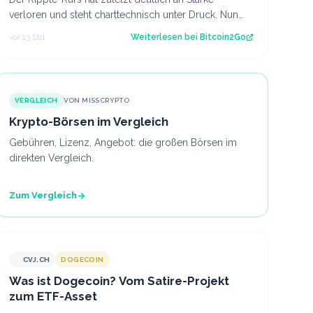
verloren und steht charttechnisch unter Druck. Nun
rückt die Marke von 1,00 US-Dollar in den…
vor 13 Std.
Weiterlesen bei
Bitcoin2Go
VERGLEICH
VON MISSCRYPTO
Krypto-Börsen im Vergleich
Gebühren, Lizenz, Angebot: die großen Börsen im
direkten Vergleich.
Zum Vergleich
CVJ.CH
DOGECOIN
CVJ.CH
Was ist Dogecoin? Vom Satire-Projekt
zum ETF-Asset