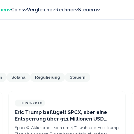
nen
Coins
Vergleiche
Rechner
Steuern
m
Solana
Regulierung
Steuern
BEINCRYPTO
Eric Trump beflügelt SPCX, aber eine
Entsperrung über 911 Millionen USD
belastet weiterhin die SpaceX-Aktie
SpaceX-Aktie erholt sich um 4 %, während Eric Trump