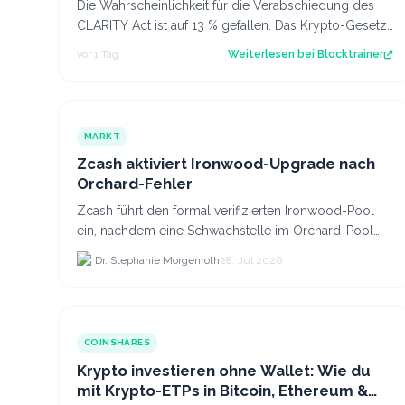
Die Wahrscheinlichkeit für die Verabschiedung des
CLARITY Act ist auf 13 % gefallen. Das Krypto-Gesetz
steht vor dem Aus, aber Bitcoin zeigt…
vor 1 Tag
Weiterlesen bei
Blocktrainer
MARKT
Zcash aktiviert Ironwood-Upgrade nach
Orchard-Fehler
Zcash führt den formal verifizierten Ironwood-Pool
ein, nachdem eine Schwachstelle im Orchard-Pool
die Erstellung gefälschter ZEC-Token ermöglichte.
Dr. Stephanie Morgenroth
28. Jul 2026
COINSHARES
Krypto investieren ohne Wallet: Wie du
mit Krypto-ETPs in Bitcoin, Ethereum &