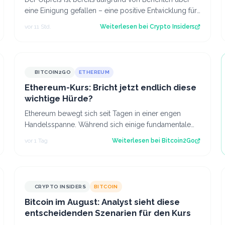
eine Einigung gefallen – eine positive Entwicklung für
den Kryptomarkt.
vor 11 Std.
Weiterlesen bei
Crypto Insiders
BITCOIN2GO
ETHEREUM
Ethereum-Kurs: Bricht jetzt endlich diese
wichtige Hürde?
Ethereum bewegt sich seit Tagen in einer engen
Handelsspanne. Während sich einige fundamentale
Faktoren zuletzt verbessert haben, fehlt bisl…
vor 1 Tag
Weiterlesen bei
Bitcoin2Go
CRYPTO INSIDERS
BITCOIN
Bitcoin im August: Analyst sieht diese
entscheidenden Szenarien für den Kurs