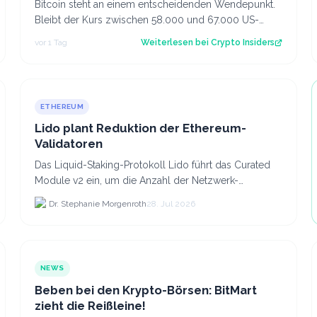
Bitcoin steht an einem entscheidenden Wendepunkt.
Bleibt der Kurs zwischen 58.000 und 67.000 US-
Dollar gefangen oder kommt es doch noch zu e…
vor 1 Tag
Weiterlesen bei
Crypto Insiders
ETHEREUM
Lido plant Reduktion der Ethereum-
Validatoren
Das Liquid-Staking-Protokoll Lido führt das Curated
Module v2 ein, um die Anzahl der Netzwerk-
Validatoren von 880.000 auf etwa 628.
Dr. Stephanie Morgenroth
28. Jul 2026
NEWS
Beben bei den Krypto-Börsen: BitMart
zieht die Reißleine!