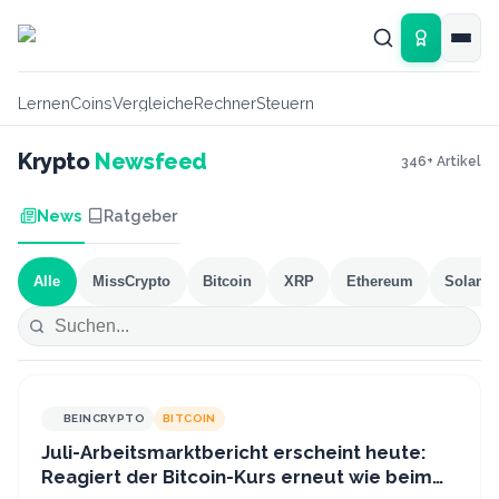
Zum Hauptinhalt springen
Lernen
Coins
Vergleiche
Rechner
Steuern
Krypto
Newsfeed
346
+ Artikel
News
Ratgeber
Alle
MissCrypto
Bitcoin
XRP
Ethereum
Solana
BEINCRYPTO
BITCOIN
Juli-Arbeitsmarktbericht erscheint heute:
Reagiert der Bitcoin-Kurs erneut wie beim