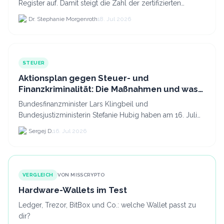
Register auf. Damit steigt die Zahl der zertifizierten
Kryptodienstleister in der EU auf 294 Unternehmen, was.
Dr. Stephanie Morgenroth
18. Jul 2026
STEUER
Aktionsplan gegen Steuer- und
Finanzkriminalität: Die Maßnahmen und was
sie für Krypto bedeuten
Bundesfinanzminister Lars Klingbeil und
Bundesjustizministerin Stefanie Hubig haben am 16. Juli
2026 einen gemeinsamen Aktionsplan gegen Steuer- und
Sergej D.
16. Jul 2026
Finanzkrimi...
VERGLEICH
VON MISSCRYPTO
Hardware-Wallets im Test
Ledger, Trezor, BitBox und Co.: welche Wallet passt zu
dir?