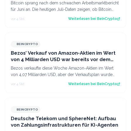
letzten Mal?
Bitcoin sprang nach dem schwachen Arbeitsmarktbericht
für Juni an. Die heutigen Juli-Daten zeigen, ob Bitcoin
diese Reaktion wiederholt oder…
vor 4 Std.
Weiterlesen bei
BeInCrypto
BEINCRYPTO
Bezos’ Verkauf von Amazon-Aktien im Wert
von 4 Milliarden USD war bereits vor dem
starken Quartalsergebnis geplant
Bezos verkaufte diese Woche Amazon-Aktien im Wert
von 4,07 Milliarden USD, aber der Verkaufsplan wurde
bereits acht Monate vor dem Gewinnspr…
vor 4 Std.
Weiterlesen bei
BeInCrypto
BEINCRYPTO
Deutsche Telekom und SphereNet: Aufbau
von Zahlungsinfrastrukturen für KI-Agenten