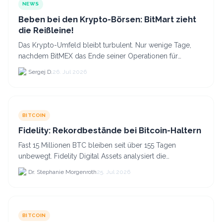
NEWS
Beben bei den Krypto-Börsen: BitMart zieht
die Reißleine!
Das Krypto-Umfeld bleibt turbulent. Nur wenige Tage,
nachdem BitMEX das Ende seiner Operationen für
September 2026 bekannt gegeben hat, zieht nun die
Sergej D.
26. Jul 2026
nächste gr...
BITCOIN
Fidelity: Rekordbestände bei Bitcoin-Haltern
Fast 15 Millionen BTC bleiben seit über 155 Tagen
unbewegt. Fidelity Digital Assets analysiert die
Anlegerüberzeugung trotz Kursverlusten und einem
Dr. Stephanie Morgenroth
25. Jul 2026
BTC-Preis.
BITCOIN