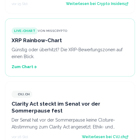
seit fast einer Woche keimt ne…
vor 15 Std.
Weiterlesen bei
Crypto Insiders
LIVE-CHART
VON MISSCRYPTO
XRP Rainbow-Chart
Günstig oder überhitzt? Die XRP-Bewertungszonen auf
einen Blick.
Zum Chart
CVJ.CH
CVJ.CH
Clarity Act steckt im Senat vor der
Sommerpause fest
Der Senat hat vor der Sommerpause keine Cloture-
Abstimmung zum Clarity Act angesetzt. Ethik- und
Geldwäsche-Fragen bleiben ungelöst. Der Art…
vor 16 Std.
Weiterlesen bei
CVJ.ch