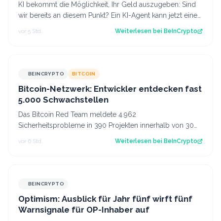
KI bekommt die Möglichkeit, Ihr Geld auszugeben: Sind
wir bereits an diesem Punkt? Ein KI-Agent kann jetzt einen
Flug buchen, Software verlä…
vor 5 Std.
Weiterlesen bei
BeInCrypto
BEINCRYPTO
BITCOIN
Bitcoin-Netzwerk: Entwickler entdecken fast
5.000 Schwachstellen
Das Bitcoin Red Team meldete 4.962
Sicherheitsprobleme in 390 Projekten innerhalb von 30
Stunden nach dem Coldcard-Hack. Der Beitrag Bitcoin…
vor 6 Std.
Weiterlesen bei
BeInCrypto
BEINCRYPTO
Optimism: Ausblick für Jahr fünf wirft fünf
Warnsignale für OP-Inhaber auf