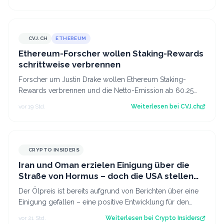
CVJ.CH
ETHEREUM
CVJ.CH
Ethereum-Forscher wollen Staking-Rewards
schrittweise verbrennen
Forscher um Justin Drake wollen Ethereum Staking-
Rewards verbrennen und die Netto-Emission ab 60.25
Mio. ETH auf null senken. Der Artikel Et…
vor 19 Std.
Weiterlesen bei
CVJ.ch
CRYPTO INSIDERS
Iran und Oman erzielen Einigung über die
Straße von Hormus – doch die USA stellen
sich quer
Der Ölpreis ist bereits aufgrund von Berichten über eine
Einigung gefallen – eine positive Entwicklung für den
Kryptomarkt.
vor 21 Std.
Weiterlesen bei
Crypto Insiders