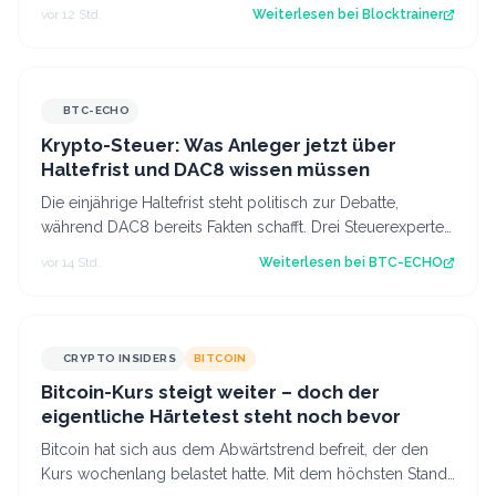
für Profis, die vor dem Coldcard-…
vor 12 Std.
Weiterlesen bei
Blocktrainer
BTC-ECHO
Krypto-Steuer: Was Anleger jetzt über
Haltefrist und DAC8 wissen müssen
Die einjährige Haltefrist steht politisch zur Debatte,
während DAC8 bereits Fakten schafft. Drei Steuerexperten
erklären, was sich für deuts…
vor 14 Std.
Weiterlesen bei
BTC-ECHO
CRYPTO INSIDERS
BITCOIN
Bitcoin-Kurs steigt weiter – doch der
eigentliche Härtetest steht noch bevor
Bitcoin hat sich aus dem Abwärtstrend befreit, der den
Kurs wochenlang belastet hatte. Mit dem höchsten Stand