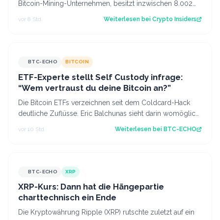
Bitcoin-Mining-Unternehmen, besitzt inzwischen 8.002
Bitcoin im Wert von rund 444 Mi…
vor 8 Std.
Weiterlesen bei
Crypto Insiders
BTC-ECHO
BITCOIN
ETF-Experte stellt Self Custody infrage:
“Wem vertraust du deine Bitcoin an?”
Die Bitcoin ETFs verzeichnen seit dem Coldcard-Hack
deutliche Zuflüsse. Eric Balchunas sieht darin womöglich
einen Vertrauensgewinn. Source:…
vor 10 Std.
Weiterlesen bei
BTC-ECHO
BTC-ECHO
XRP
XRP-Kurs: Dann hat die Hängepartie
charttechnisch ein Ende
Die Kryptowährung Ripple (XRP) rutschte zuletzt auf ein