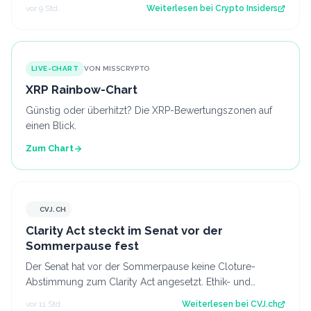
seit fast einer Woche keimt ne…
vor 9 Std.
Weiterlesen bei
Crypto Insiders
LIVE-CHART
VON MISSCRYPTO
XRP Rainbow-Chart
Günstig oder überhitzt? Die XRP-Bewertungszonen auf
einen Blick.
Zum Chart
CVJ.CH
CVJ.CH
Clarity Act steckt im Senat vor der
Sommerpause fest
Der Senat hat vor der Sommerpause keine Cloture-
Abstimmung zum Clarity Act angesetzt. Ethik- und
Geldwäsche-Fragen bleiben ungelöst. Der Art…
vor 11 Std.
Weiterlesen bei
CVJ.ch