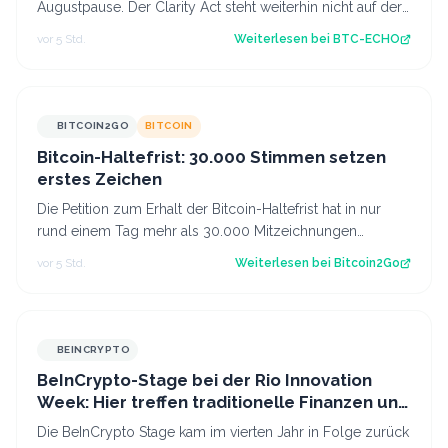
Augustpause. Der Clarity Act steht weiterhin nicht auf der
Tagesordnung. Damit schwinde…
vor 5 Std.
Weiterlesen bei
BTC-ECHO
BITCOIN2GO
BITCOIN
Bitcoin-Haltefrist: 30.000 Stimmen setzen
erstes Zeichen
Die Petition zum Erhalt der Bitcoin-Haltefrist hat in nur
rund einem Tag mehr als 30.000 Mitzeichnungen
erreicht. Damit ist die erste politi…
vor 5 Std.
Weiterlesen bei
Bitcoin2Go
BEINCRYPTO
BeInCrypto-Stage bei der Rio Innovation
Week: Hier treffen traditionelle Finanzen und
Krypto aufeinander
Die BeInCrypto Stage kam im vierten Jahr in Folge zurück