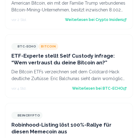
American Bitcoin, ein mit der Familie Trump verbundenes
Bitcoin-Mining-Unternehmen, besitzt inzwischen 8.002
Bitcoin im Wert von rund 444 Mi…
vor 2 Std.
Weiterlesen bei
Crypto Insiders
BTC-ECHO
BITCOIN
ETF-Experte stellt Self Custody infrage:
“Wem vertraust du deine Bitcoin an?”
Die Bitcoin ETFs verzeichnen seit dem Coldcard-Hack
deutliche Zuflüsse. Eric Balchunas sieht darin womöglich
einen Vertrauensgewinn. Source:…
vor 4 Std.
Weiterlesen bei
BTC-ECHO
BEINCRYPTO
Robinhood-Listing löst 100%-Rallye für
diesen Memecoin aus