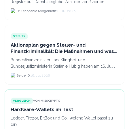
Register auf. Damit steigt die Zahl der zertifizierten
Kryptodienstleister in der EU auf 294 Unternehmen, was.
Dr. Stephanie Morgenroth
18. Jul 2026
STEUER
Aktionsplan gegen Steuer- und
Finanzkriminalität: Die Maßnahmen und was
sie für Krypto bedeuten
Bundesfinanzminister Lars Klingbeil und
Bundesjustizministerin Stefanie Hubig haben am 16. Juli
2026 einen gemeinsamen Aktionsplan gegen Steuer- und
Sergej D.
16. Jul 2026
Finanzkrimi...
VERGLEICH
VON MISSCRYPTO
Hardware-Wallets im Test
Ledger, Trezor, BitBox und Co.: welche Wallet passt zu
dir?