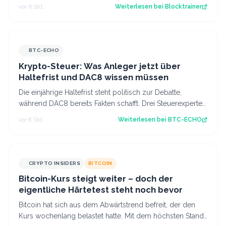
für Profis, die vor dem Coldcard-…
vor 6 Std.
Weiterlesen bei
Blocktrainer
BTC-ECHO
Krypto-Steuer: Was Anleger jetzt über
Haltefrist und DAC8 wissen müssen
Die einjährige Haltefrist steht politisch zur Debatte,
während DAC8 bereits Fakten schafft. Drei Steuerexperten
erklären, was sich für deuts…
vor 8 Std.
Weiterlesen bei
BTC-ECHO
CRYPTO INSIDERS
BITCOIN
Bitcoin-Kurs steigt weiter – doch der
eigentliche Härtetest steht noch bevor
Bitcoin hat sich aus dem Abwärtstrend befreit, der den
Kurs wochenlang belastet hatte. Mit dem höchsten Stand