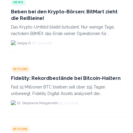
NEWS
Beben bei den Krypto-Börsen: BitMart zieht
die Reißleine!
Das Krypto-Umfeld bleibt turbulent. Nur wenige Tage,
nachdem BitMEX das Ende seiner Operationen für
September 2026 bekannt gegeben hat, zieht nun die
Sergej D.
26. Jul 2026
nächste gr...
BITCOIN
Fidelity: Rekordbestände bei Bitcoin-Haltern
Fast 15 Millionen BTC bleiben seit über 155 Tagen
unbewegt. Fidelity Digital Assets analysiert die
Anlegerüberzeugung trotz Kursverlusten und einem
Dr. Stephanie Morgenroth
25. Jul 2026
BTC-Preis.
BITCOIN