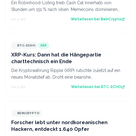
Ein Robinhood-Listing trieb Cash Cat innerhalb von
Stunden um 151 % nach oben. Memecoins dominieren
weiterhin die Robinhood-Blockchain, nich…
vor 4 Std.
Weiterlesen bei
BeInCrypto
BTC-ECHO
XRP
XRP-Kurs: Dann hat die Hängepartie
charttechnisch ein Ende
Die Kryptowährung Ripple (XRP) rutschte zuletzt auf ein
neues Monatstief ab. Droht eine bearishe
Trendfortsetzung oder gelingt der Käufersei…
vor 4 Std.
Weiterlesen bei
BTC-ECHO
BEINCRYPTO
Forscher lebt unter nordkoreanischen
Hackern, entdeckt 1.640 Opfer