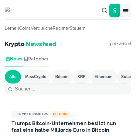
Zum Hauptinhalt springen
Lernen
Coins
Vergleiche
Rechner
Steuern
Krypto
Newsfeed
346
+ Artikel
News
Ratgeber
Alle
MissCrypto
Bitcoin
XRP
Ethereum
Solana
CRYPTO INSIDERS
BITCOIN
Trumps Bitcoin-Unternehmen besitzt nun
fast eine halbe Milliarde Euro in Bitcoin