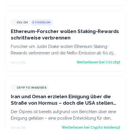
CVJ.CH
ETHEREUM
CVJ.CH
Ethereum-Forscher wollen Staking-Rewards
schrittweise verbrennen
Forscher um Justin Drake wollen Ethereum Staking-
Rewards verbrennen und die Netto-Emission ab 60.25
Mio. ETH auf null senken. Der Artikel Et…
vor 13 Std.
Weiterlesen bei
CVJ.ch
CRYPTO INSIDERS
Iran und Oman erzielen Einigung über die
Straße von Hormus – doch die USA stellen
sich quer
Der Ölpreis ist bereits aufgrund von Berichten über eine
Einigung gefallen – eine positive Entwicklung für den
Kryptomarkt.
vor 15 Std.
Weiterlesen bei
Crypto Insiders