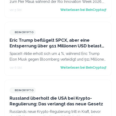
zum Píer Mauá während der Rio Innovation Week 2026.
So wurde der Mittwochmorgen zu…
vor 5 Std.
Weiterlesen bei
BeInCrypto
BEINCRYPTO
Eric Trump beflügelt SPCX, aber eine
Entsperrung über 911 Millionen USD belastet
weiterhin die SpaceX-Aktie
SpaceX-Aktie erholt sich um 4 %, während Eric Trump
Elon Musk gegen Bloomberg verteidigt und 911 Millionen
Aktien freigeschaltet werden. Der…
vor 6 Std.
Weiterlesen bei
BeInCrypto
BEINCRYPTO
Russland überholt die USA bei Krypto-
Regulierung: Das verlangt das neue Gesetz
Russlands neue Krypto-Regulierung tritt in Kraft, bevor