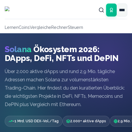
Zum Hauptinhalt springen
Lernen
Coins
Vergleiche
Rechner
Steuern
Solana
Ökosystem 2026:
DApps, DeFi, NFTs und DePIN
Über 2.000 aktive dApps und rund 2,9 Mio. tägliche
Adressen machen Solana zur volumenstärksten
Trading-Chain. Hier findest du den kuratierten Überblick:
die wichtigsten Projekte in DeFi, NFTs, Memecoins und
DePIN plus Vergleich mit Ethereum.
~1 Mrd. USD DEX-Vol./Tag
2.000+ aktive dApps
2,9 Mio.