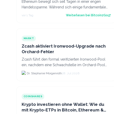
Ethereum bewegt sich seit Tagen in einer engen
Handelsspanne. Während sich einige fundamentale
Faktoren zuletzt verbessert haben, fehlt bisl…
vor 1 Tag
Weiterlesen bei
Bitcoin2Go
MARKT
Zcash aktiviert Ironwood-Upgrade nach
Orchard-Fehler
Zcash führt den formal verifizierten Ironwood-Pool
ein, nachdem eine Schwachstelle im Orchard-Pool
die Erstellung gefälschter ZEC-Token ermöglichte.
Dr. Stephanie Morgenroth
28. Jul 2026
COINSHARES
Krypto investieren ohne Wallet: Wie du
mit Krypto-ETPs in Bitcoin, Ethereum &