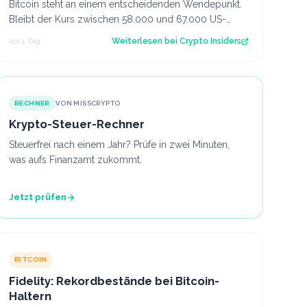
Bitcoin steht an einem entscheidenden Wendepunkt.
Bleibt der Kurs zwischen 58.000 und 67.000 US-
Dollar gefangen oder kommt es doch noch zu e…
vor 1 Tag
Weiterlesen bei
Crypto Insiders
RECHNER
VON MISSCRYPTO
Krypto-Steuer-Rechner
Steuerfrei nach einem Jahr? Prüfe in zwei Minuten,
was aufs Finanzamt zukommt.
Jetzt prüfen
BITCOIN
Fidelity: Rekordbestände bei Bitcoin-
Haltern