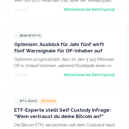
Wert von 4,07 Milliarden USD, aber der Verkaufsplan
wurde bereits acht Monate vor dem Gewinnspr…
vor 4 Std.
Weiterlesen bei
BeInCrypto
BEINCRYPTO
Optimism: Ausblick für Jahr fünf wirft
fünf Warnsignale für OP-Inhaber auf
Optimism prognostiziert, dass im Jahr 5 343 Millionen
OP in Umlauf kommen, während Rückkäufe einen von
38 Token absorbieren. Der Beitrag Opt…
vor 5 Std.
Weiterlesen bei
BeInCrypto
BTC-ECHO
BITCOIN
ETF-Experte stellt Self Custody infrage:
“Wem vertraust du deine Bitcoin an?”
Die Bitcoin ETFs verzeichnen seit dem Coldcard-Hack