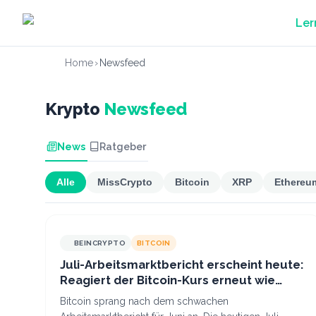
Zum Hauptinhalt springen
Ler
Home
›
Newsfeed
Krypto
Newsfeed
News
Ratgeber
Alle
MissCrypto
Bitcoin
XRP
Ethereu
BEINCRYPTO
BITCOIN
Juli-Arbeitsmarktbericht erscheint heute:
Reagiert der Bitcoin-Kurs erneut wie
beim letzten Mal?
Bitcoin sprang nach dem schwachen