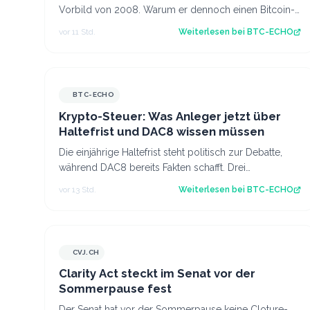
Vorbild von 2008. Warum er dennoch einen Bitcoin-
Kurs von einer Million US-Dollar für möglich…
vor 11 Std.
Weiterlesen bei
BTC-ECHO
BTC-ECHO
Krypto-Steuer: Was Anleger jetzt über
Haltefrist und DAC8 wissen müssen
Die einjährige Haltefrist steht politisch zur Debatte,
während DAC8 bereits Fakten schafft. Drei
Steuerexperten erklären, was sich für deuts…
vor 13 Std.
Weiterlesen bei
BTC-ECHO
CVJ.CH
CVJ.CH
Clarity Act steckt im Senat vor der
Sommerpause fest
Der Senat hat vor der Sommerpause keine Cloture-