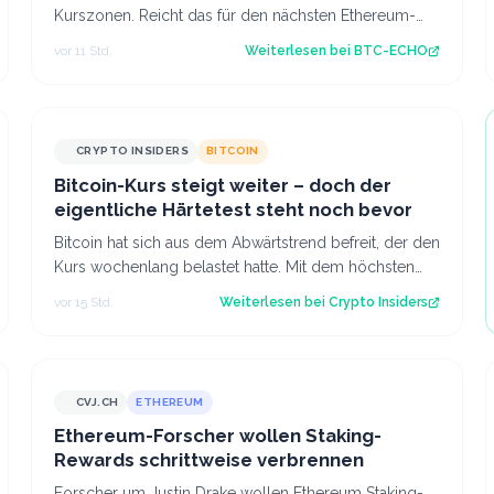
Kurszonen. Reicht das für den nächsten Ethereum-
Schub bis 2.000 US-Dollar? Source: BTC-ECHO BTC-
vor 11 Std.
Weiterlesen bei
BTC-ECHO
E…
CRYPTO INSIDERS
BITCOIN
Bitcoin-Kurs steigt weiter – doch der
eigentliche Härtetest steht noch bevor
Bitcoin hat sich aus dem Abwärtstrend befreit, der den
Kurs wochenlang belastet hatte. Mit dem höchsten
Stand seit fast einer Woche keimt ne…
vor 15 Std.
Weiterlesen bei
Crypto Insiders
CVJ.CH
ETHEREUM
CVJ.CH
Ethereum-Forscher wollen Staking-
Rewards schrittweise verbrennen
Forscher um Justin Drake wollen Ethereum Staking-