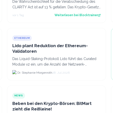
Die Wahrscheinlichkeit für die Verabschiedung des
CLARITY Act ist auf 13 % gefallen. Das Krypto-Gesetz
steht vor dem Aus, aber Bitcoin zeigt…
vor 1 Tag
Weiterlesen bei
Blocktrainer
ETHEREUM
Lido plant Reduktion der Ethereum-
Validatoren
Das Liquid-Staking-Protokoll Lido führt das Curated
Module v2 ein, um die Anzahl der Netzwerk-
Validatoren von 880.000 auf etwa 628.
Dr. Stephanie Morgenroth
28. Jul 2026
NEWS
Beben bei den Krypto-Börsen: BitMart
zieht die Reißleine!