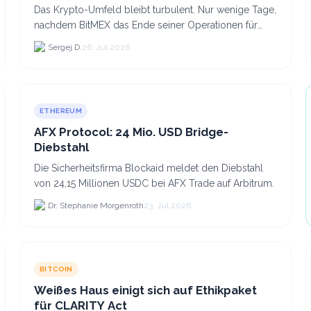
Das Krypto-Umfeld bleibt turbulent. Nur wenige Tage,
nachdem BitMEX das Ende seiner Operationen für
September 2026 bekannt gegeben hat, zieht nun die
Sergej D.
26. Jul 2026
nächste gr...
ETHEREUM
AFX Protocol: 24 Mio. USD Bridge-
Diebstahl
Die Sicherheitsfirma Blockaid meldet den Diebstahl
von 24,15 Millionen USDC bei AFX Trade auf Arbitrum.
Dr. Stephanie Morgenroth
23. Jul 2026
BITCOIN
Weißes Haus einigt sich auf Ethikpaket
für CLARITY Act