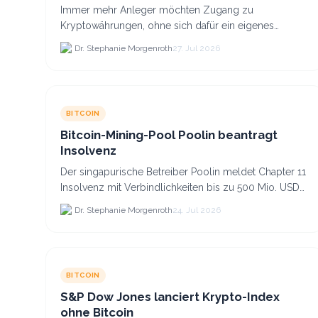
Co. anlegst
Immer mehr Anleger möchten Zugang zu
Kryptowährungen, ohne sich dafür ein eigenes
Krypto-Wallet einrichten zu müssen. Dazu kommt,
Dr. Stephanie Morgenroth
27. Jul 2026
dass viele nicht nur Bitcoin h...
BITCOIN
Bitcoin-Mining-Pool Poolin beantragt
Insolvenz
Der singapurische Betreiber Poolin meldet Chapter 11
Insolvenz mit Verbindlichkeiten bis zu 500 Mio. USD
und plant den Verkauf zweier Texas-Standorte für.
Dr. Stephanie Morgenroth
24. Jul 2026
BITCOIN
S&P Dow Jones lanciert Krypto-Index
ohne Bitcoin