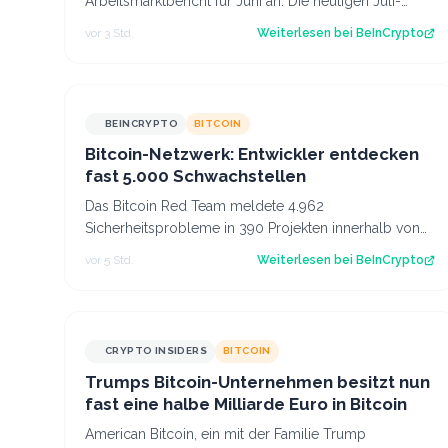
Arbeitsmarktbericht für Juni an. Die heutigen Juli-
Daten zeigen, ob Bitcoin diese Reaktion wiederholt
vor 3 Std.
Weiterlesen bei
BeInCrypto
oder…
BEINCRYPTO
BITCOIN
Bitcoin-Netzwerk: Entwickler entdecken
fast 5.000 Schwachstellen
Das Bitcoin Red Team meldete 4.962
Sicherheitsprobleme in 390 Projekten innerhalb von
30 Stunden nach dem Coldcard-Hack. Der Beitrag
vor 5 Std.
Weiterlesen bei
BeInCrypto
Bitcoin…
CRYPTO INSIDERS
BITCOIN
Trumps Bitcoin-Unternehmen besitzt nun
fast eine halbe Milliarde Euro in Bitcoin
American Bitcoin, ein mit der Familie Trump