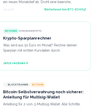
ein neues Monatstief ab. Droht eine bearishe
Trendfortsetzung oder gelingt der Käufersei…
vor 9 Std.
Weiterlesen bei
BTC-ECHO
RECHNER
VON MISSCRYPTO
Krypto-Sparplanrechner
Was wird aus 50 Euro im Monat? Rechne deinen
Sparplan mit echten Kursdaten durch.
Jetzt rechnen
BLOCKTRAINER
BITCOIN
Bitcoin-Selbstverwahrung noch sicherer:
Anleitung für Multisig-Wallet
Anleitung für 2-von-3-Multisig-Wallet. Alle Schritte,