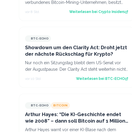
verbundenes Bitcoin-Mining-Unternehmen, besitzt
inzwischen 8.002 Bitcoin im Wert von rund 444 Mi…
vor 8 Std.
Weiterlesen bei
Crypto Insiders
BTC-ECHO
Showdown um den Clarity Act: Droht jetzt
der nächste Rückschlag für Krypto?
Nur noch ein Sitzungstag bleibt dem US-Senat vor
der Augustpause. Der Clarity Act steht weiterhin nicht
auf der Tagesordnung. Damit schwinde…
vor 10 Std.
Weiterlesen bei
BTC-ECHO
BTC-ECHO
BITCOIN
Arthur Hayes: “Die KI-Geschichte endet
wie 2008” – dann soll Bitcoin auf 1 Million
steigen
Arthur Hayes warnt vor einer KI-Blase nach dem