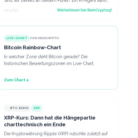
Sind wir bereits an diesem Punkt? Ein KI-Agent kann
jetzt einen Flug buchen, Software verlä…
vor 4 Std.
Weiterlesen bei
BeInCrypto
LIVE-CHART
VON MISSCRYPTO
Bitcoin Rainbow-Chart
In welcher Zone steht Bitcoin gerade? Die
historischen Bewertungszonen im Live-Chart.
Zum Chart
BTC-ECHO
XRP
XRP-Kurs: Dann hat die Hängepartie
charttechnisch ein Ende
Die Kryptowährung Ripple (XRP) rutschte zuletzt auf