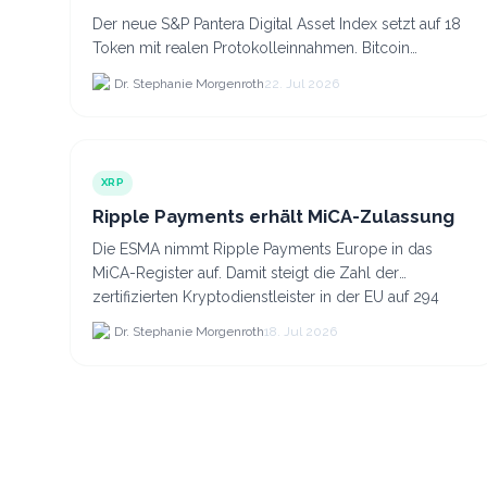
Der neue S&P Pantera Digital Asset Index setzt auf 18
Token mit realen Protokolleinnahmen. Bitcoin
scheidet aufgrund fehlender Erträge für Halter aus
Dr. Stephanie Morgenroth
22. Jul 2026
dem.
XRP
Ripple Payments erhält MiCA-Zulassung
Die ESMA nimmt Ripple Payments Europe in das
MiCA-Register auf. Damit steigt die Zahl der
zertifizierten Kryptodienstleister in der EU auf 294
Unternehmen, was.
Dr. Stephanie Morgenroth
18. Jul 2026