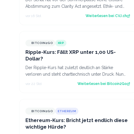
Abstimmung zum Clarity Act angesetzt. Ethik- und
Geldwäsche-Fragen bleiben ungelöst. Der Art…
vor 16 Std.
Weiterlesen bei
CVJ.ch
BITCOIN2GO
XRP
Ripple-Kurs: Fällt XRP unter 1,00 US-
Dollar?
Der Ripple-Kurs hat zuletzt deutlich an Stärke
verloren und steht charttechnisch unter Druck. Nun
rückt die Marke von 1,00 US-Dollar in den…
vor 22 Std.
Weiterlesen bei
Bitcoin2Go
BITCOIN2GO
ETHEREUM
Ethereum-Kurs: Bricht jetzt endlich diese
wichtige Hürde?