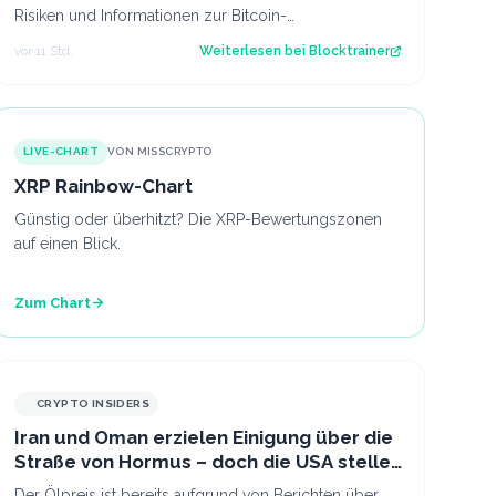
Risiken und Informationen zur Bitcoin-
Verwahrmethode für Profis, die vor dem Coldcard-…
vor 11 Std.
Weiterlesen bei
Blocktrainer
LIVE-CHART
VON MISSCRYPTO
XRP Rainbow-Chart
Günstig oder überhitzt? Die XRP-Bewertungszonen
auf einen Blick.
Zum Chart
CRYPTO INSIDERS
Iran und Oman erzielen Einigung über die
Straße von Hormus – doch die USA stellen
sich quer
Der Ölpreis ist bereits aufgrund von Berichten über