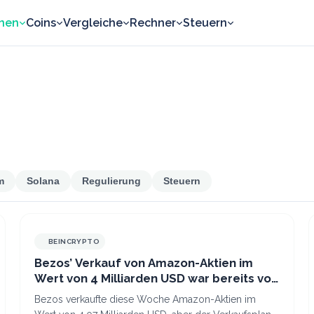
nen
Coins
Vergleiche
Rechner
Steuern
m
Solana
Regulierung
Steuern
BEINCRYPTO
Bezos’ Verkauf von Amazon-Aktien im
Wert von 4 Milliarden USD war bereits vor
dem starken Quartalsergebnis geplant
Bezos verkaufte diese Woche Amazon-Aktien im