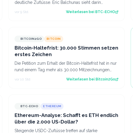
deutliche Zuflüsse. Eric Balchunas sieht darin
womöglich einen Vertrauensgewinn. Source:…
vor 9 Std.
Weiterlesen bei
BTC-ECHO
BITCOIN2GO
BITCOIN
Bitcoin-Haltefrist: 30.000 Stimmen setzen
erstes Zeichen
Die Petition zum Erhalt der Bitcoin-Haltefrist hat in nur
rund einem Tag mehr als 30.000 Mitzeichnungen
erreicht. Damit ist die erste politi…
vor 10 Std.
Weiterlesen bei
Bitcoin2Go
BTC-ECHO
ETHEREUM
Ethereum-Analyse: Schafft es ETH endlich
über die 2.000 US-Dollar?
Steigende USDC-Zuflüsse treffen auf starke