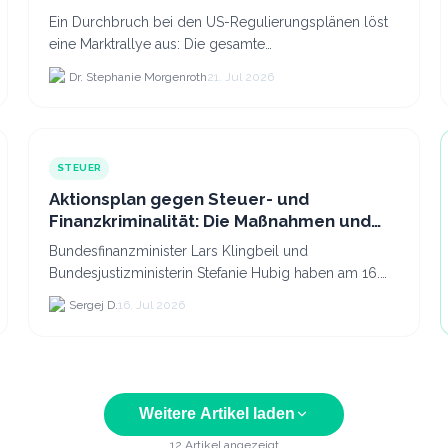
Ein Durchbruch bei den US-Regulierungsplänen löst
eine Marktrallye aus: Die gesamte
Kryptokapitalisierung stieg am 21.
Dr. Stephanie Morgenroth
21. Jul 2026
STEUER
Aktionsplan gegen Steuer- und
Finanzkriminalität: Die Maßnahmen und
was sie für Krypto bedeuten
Bundesfinanzminister Lars Klingbeil und
Bundesjustizministerin Stefanie Hubig haben am 16.
Juli 2026 einen gemeinsamen Aktionsplan gegen
Sergej D.
16. Jul 2026
Steuer- und Finanzkrimi...
Weitere Artikel laden
12
Artikel angezeigt