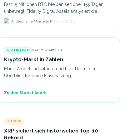
Fast 15 Millionen BTC bleiben seit über 155 Tagen
unbewegt. Fidelity Digital Assets analysiert die
Anlegerüberzeugung trotz Kursverlusten und einem
Dr. Stephanie Morgenroth
25. Jul 2026
BTC-Preis.
STATISTIKEN
VON MISSCRYPTO
Krypto-Markt in Zahlen
Markt-Ampel, Indikatoren und Live-Daten: der
Überblick für deine Einschätzung.
Zu den Statistiken
BITCOIN
XRP sichert sich historischen Top-10-
Rekord