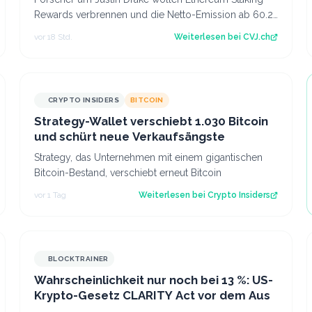
Rewards verbrennen und die Netto-Emission ab 60.25
Mio. ETH auf null senken. Der Artikel Et…
vor 18 Std.
Weiterlesen bei
CVJ.ch
CRYPTO INSIDERS
BITCOIN
Strategy-Wallet verschiebt 1.030 Bitcoin
und schürt neue Verkaufsängste
Strategy, das Unternehmen mit einem gigantischen
Bitcoin-Bestand, verschiebt erneut Bitcoin
vor 1 Tag
Weiterlesen bei
Crypto Insiders
BLOCKTRAINER
Wahrscheinlichkeit nur noch bei 13 %: US-
Krypto-Gesetz CLARITY Act vor dem Aus