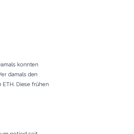
 Damals konnten
Wer damals den
0 ETH. Diese frühen
um notiert seit