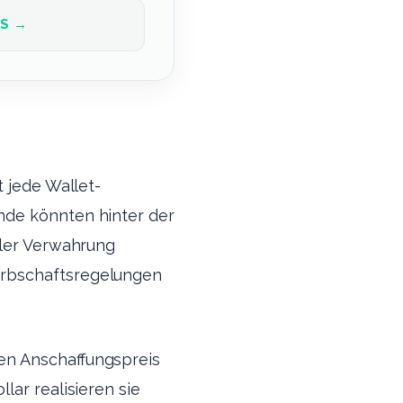
OS →
t jede Wallet-
nde könnten hinter der
ller Verwahrung
Erbschaftsregelungen
en Anschaffungspreis
lar realisieren sie