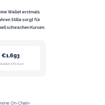
eine Wallet erstmals
ren Stille sorgt für
uell schwachen Kursen.
€1.693
ktueller ETH-Kurs
hrene On-Chain-