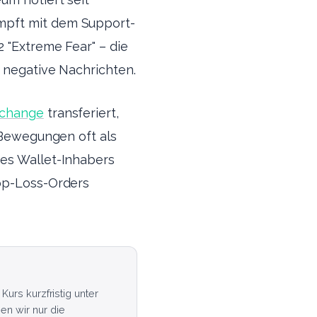
mpft mit dem Support-
2 "Extreme Fear" – die
f negative Nachrichten.
change
transferiert,
e Bewegungen oft als
des Wallet-Inhabers
top-Loss-Orders
urs kurzfristig unter
n wir nur die