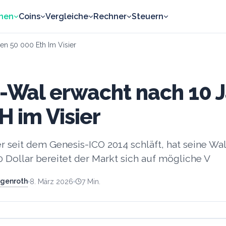
nen
Coins
Vergleiche
Rechner
Steuern
en 50 000 Eth Im Visier
Wal erwacht nach 10 J
H im Visier
 seit dem Genesis-ICO 2014 schläft, hat seine Wall
0 Dollar bereitet der Markt sich auf mögliche V
rgenroth
8. März 2026
7
Min.