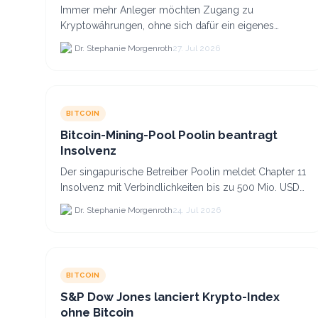
Co. anlegst
Immer mehr Anleger möchten Zugang zu
Kryptowährungen, ohne sich dafür ein eigenes
Krypto-Wallet einrichten zu müssen. Dazu kommt,
Dr. Stephanie Morgenroth
27. Jul 2026
dass viele nicht nur Bitcoin h...
BITCOIN
Bitcoin-Mining-Pool Poolin beantragt
Insolvenz
Der singapurische Betreiber Poolin meldet Chapter 11
Insolvenz mit Verbindlichkeiten bis zu 500 Mio. USD
und plant den Verkauf zweier Texas-Standorte für.
Dr. Stephanie Morgenroth
24. Jul 2026
BITCOIN
S&P Dow Jones lanciert Krypto-Index
ohne Bitcoin