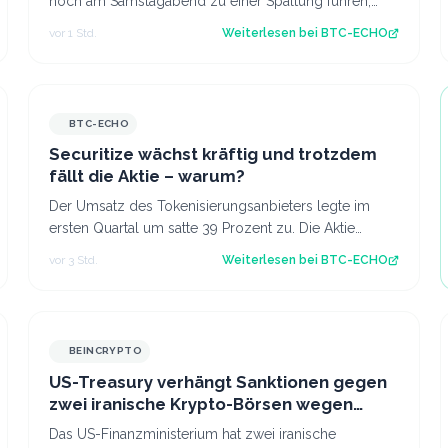
noch am Samstagabend zu einer Spaltung führen,
doch nur wenige Miner signalisieren Zustimm…
vor 1 Std.
Weiterlesen bei
BTC-ECHO
BTC-ECHO
Securitize wächst kräftig und trotzdem
fällt die Aktie – warum?
Der Umsatz des Tokenisierungsanbieters legte im
ersten Quartal um satte 39 Prozent zu. Die Aktie
notiert gut einen Monat nach dem Börsendebü…
vor 3 Std.
Weiterlesen bei
BTC-ECHO
BEINCRYPTO
US-Treasury verhängt Sanktionen gegen
zwei iranische Krypto-Börsen wegen
Geldwäsche für die IRGC
Das US-Finanzministerium hat zwei iranische