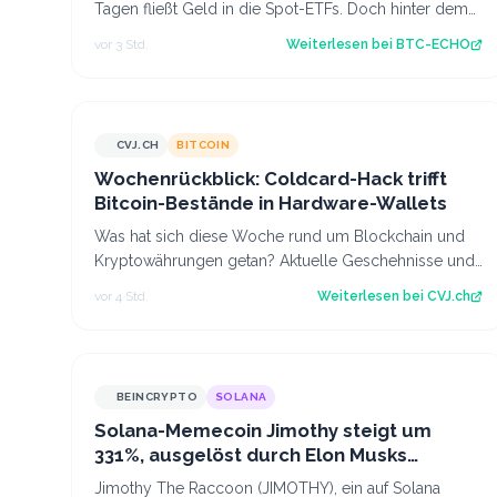
Tagen fließt Geld in die Spot-ETFs. Doch hinter dem
jüngsten Kursanstieg steckt…
vor 3 Std.
Weiterlesen bei
BTC-ECHO
CVJ.CH
BITCOIN
CVJ.CH
Wochenrückblick: Coldcard-Hack trifft
Bitcoin-Bestände in Hardware-Wallets
Was hat sich diese Woche rund um Blockchain und
Kryptowährungen getan? Aktuelle Geschehnisse und
Hintergrundberichte im Wochenrückblick. Der…
vor 4 Std.
Weiterlesen bei
CVJ.ch
BEINCRYPTO
SOLANA
Solana-Memecoin Jimothy steigt um
331%, ausgelöst durch Elon Musks
Waschbär-Post
Jimothy The Raccoon (JIMOTHY), ein auf Solana