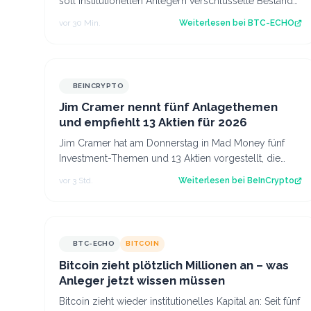
soll institutionellen Anlegern verschlüsselte Bestände
und Transaktionen ermöglichen. Ka…
vor 30 Min.
Weiterlesen bei
BTC-ECHO
BEINCRYPTO
Jim Cramer nennt fünf Anlagethemen
und empfiehlt 13 Aktien für 2026
Jim Cramer hat am Donnerstag in Mad Money fünf
Investment-Themen und 13 Aktien vorgestellt, die
man kaufen könnte. Seine Auswahl betrifft un…
vor 3 Std.
Weiterlesen bei
BeInCrypto
BTC-ECHO
BITCOIN
Bitcoin zieht plötzlich Millionen an – was
Anleger jetzt wissen müssen
Bitcoin zieht wieder institutionelles Kapital an: Seit fünf