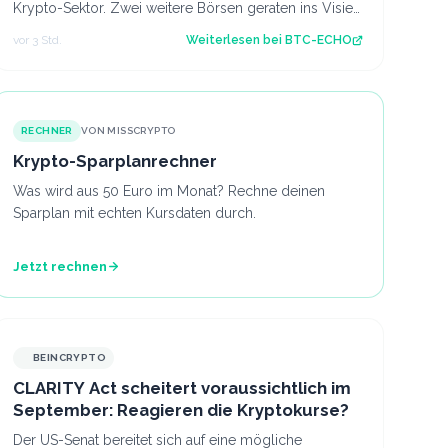
Krypto-Sektor. Zwei weitere Börsen geraten ins Visier
des Finanzministeriums. Dabei geht es…
vor 3 Std.
Weiterlesen bei
BTC-ECHO
RECHNER
VON MISSCRYPTO
Krypto-Sparplanrechner
Was wird aus 50 Euro im Monat? Rechne deinen
Sparplan mit echten Kursdaten durch.
Jetzt rechnen
BEINCRYPTO
CLARITY Act scheitert voraussichtlich im
September: Reagieren die Kryptokurse?
Der US-Senat bereitet sich auf eine mögliche