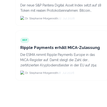
Der neue S&P Pantera Digital Asset Index setzt auf 18
Token mit realen Protokolleinnahmen. Bitcoin
scheidet aufgrund fehlender Erträge für Halter aus
Dr. Stephanie Morgenroth
22. Jul 2026
dem.
XRP
Ripple Payments erhält MiCA-Zulassung
Die ESMA nimmt Ripple Payments Europe in das
MiCA-Register auf. Damit steigt die Zahl der
zertifizierten Kryptodienstleister in der EU auf 294
Unternehmen, was.
Dr. Stephanie Morgenroth
18. Jul 2026