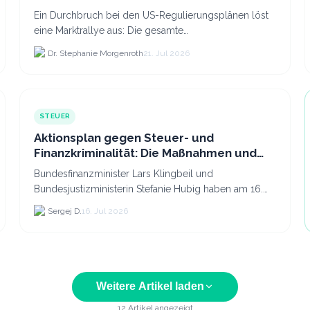
Ein Durchbruch bei den US-Regulierungsplänen löst
eine Marktrallye aus: Die gesamte
Kryptokapitalisierung stieg am 21.
Dr. Stephanie Morgenroth
21. Jul 2026
STEUER
Aktionsplan gegen Steuer- und
Finanzkriminalität: Die Maßnahmen und
was sie für Krypto bedeuten
Bundesfinanzminister Lars Klingbeil und
Bundesjustizministerin Stefanie Hubig haben am 16.
Juli 2026 einen gemeinsamen Aktionsplan gegen
Sergej D.
16. Jul 2026
Steuer- und Finanzkrimi...
Weitere Artikel laden
12
Artikel angezeigt