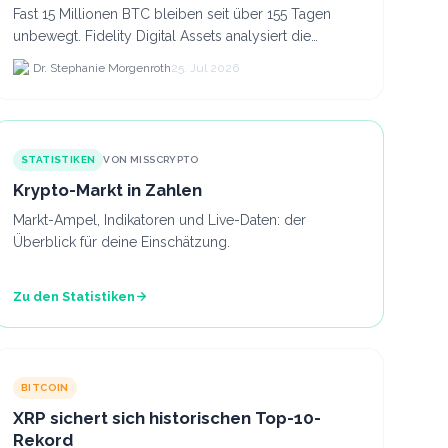
Fast 15 Millionen BTC bleiben seit über 155 Tagen
unbewegt. Fidelity Digital Assets analysiert die
Anlegerüberzeugung trotz Kursverlusten und einem
Dr. Stephanie Morgenroth
25. Jul 2026
BTC-Preis.
STATISTIKEN
VON MISSCRYPTO
Krypto-Markt in Zahlen
Markt-Ampel, Indikatoren und Live-Daten: der
Überblick für deine Einschätzung.
Zu den Statistiken
BITCOIN
XRP sichert sich historischen Top-10-
Rekord