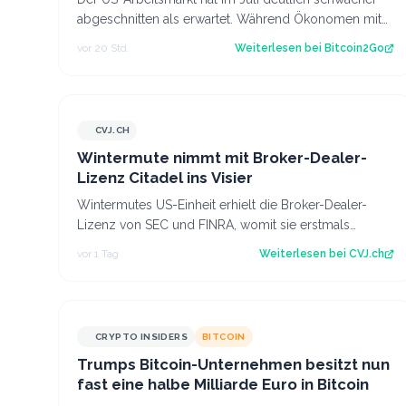
abgeschnitten als erwartet. Während Ökonomen mit
einem Stellenaufbau gerechnet hatten, gi…
vor 20 Std.
Weiterlesen bei
Bitcoin2Go
CVJ.CH
CVJ.CH
Wintermute nimmt mit Broker-Dealer-
Lizenz Citadel ins Visier
Wintermutes US-Einheit erhielt die Broker-Dealer-
Lizenz von SEC und FINRA, womit sie erstmals
Krypto-ETF-Anteile abwickeln darf. Der Artikel…
vor 1 Tag
Weiterlesen bei
CVJ.ch
CRYPTO INSIDERS
BITCOIN
Trumps Bitcoin-Unternehmen besitzt nun
fast eine halbe Milliarde Euro in Bitcoin