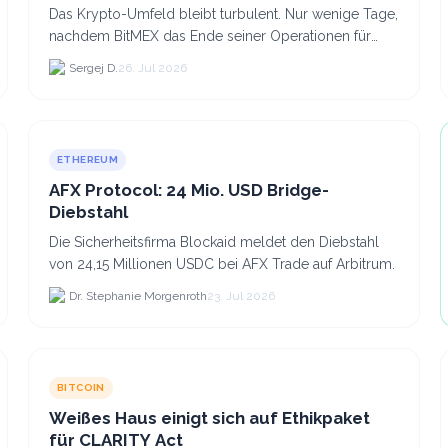
Das Krypto-Umfeld bleibt turbulent. Nur wenige Tage,
nachdem BitMEX das Ende seiner Operationen für
September 2026 bekannt gegeben hat, zieht nun die
Sergej D.
26. Jul 2026
nächste gr...
ETHEREUM
AFX Protocol: 24 Mio. USD Bridge-
Diebstahl
Die Sicherheitsfirma Blockaid meldet den Diebstahl
von 24,15 Millionen USDC bei AFX Trade auf Arbitrum.
Dr. Stephanie Morgenroth
23. Jul 2026
BITCOIN
Weißes Haus einigt sich auf Ethikpaket
für CLARITY Act