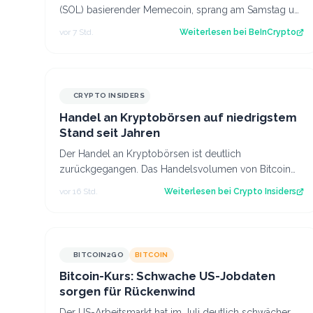
(SOL) basierender Memecoin, sprang am Samstag um
331%, nachdem Elon Musk ein Waschbär-Video au…
vor 7 Std.
Weiterlesen bei
BeInCrypto
CRYPTO INSIDERS
Handel an Kryptobörsen auf niedrigstem
Stand seit Jahren
Der Handel an Kryptobörsen ist deutlich
zurückgegangen. Das Handelsvolumen von Bitcoin
befindet sich inzwischen auf einem ähnlichen Niveau
vor 16 Std.
Weiterlesen bei
Crypto Insiders
w…
BITCOIN2GO
BITCOIN
Bitcoin-Kurs: Schwache US-Jobdaten
sorgen für Rückenwind
Der US-Arbeitsmarkt hat im Juli deutlich schwächer