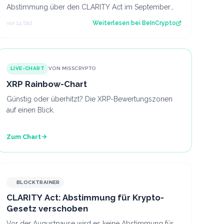
Abstimmung über den CLARITY Act im September
vor, obwohl weiterhin die nötige Unterstützung feh…
vor 14 Std.
Weiterlesen bei
BeInCrypto
LIVE-CHART
VON MISSCRYPTO
XRP Rainbow-Chart
Günstig oder überhitzt? Die XRP-Bewertungszonen
auf einen Blick.
Zum Chart
BLOCKTRAINER
CLARITY Act: Abstimmung für Krypto-
Gesetz verschoben
Vor der Augustpause wird es keine Abstimmung für