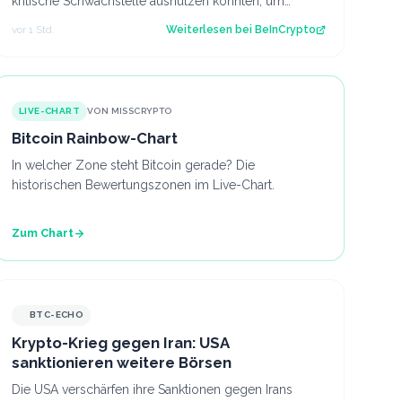
kritische Schwachstelle ausnutzen konnten, um
Gelder von Nutzern zu stehlen, die eine Versi…
vor 1 Std.
Weiterlesen bei
BeInCrypto
LIVE-CHART
VON MISSCRYPTO
Bitcoin Rainbow-Chart
In welcher Zone steht Bitcoin gerade? Die
historischen Bewertungszonen im Live-Chart.
Zum Chart
BTC-ECHO
Krypto-Krieg gegen Iran: USA
sanktionieren weitere Börsen
Die USA verschärfen ihre Sanktionen gegen Irans