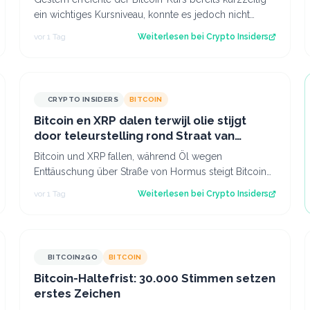
ein wichtiges Kursniveau, konnte es jedoch nicht
sofort überwinden. Heute scheinen neu…
vor 1 Tag
Weiterlesen bei
Crypto Insiders
CRYPTO INSIDERS
BITCOIN
Bitcoin en XRP dalen terwijl olie stijgt
door teleurstelling rond Straat van
Hormuz
Bitcoin und XRP fallen, während Öl wegen
Enttäuschung über Straße von Hormus steigt Bitcoin
und insbesondere Altcoins wie XRP und Solana hab…
vor 1 Tag
Weiterlesen bei
Crypto Insiders
BITCOIN2GO
BITCOIN
Bitcoin-Haltefrist: 30.000 Stimmen setzen
erstes Zeichen