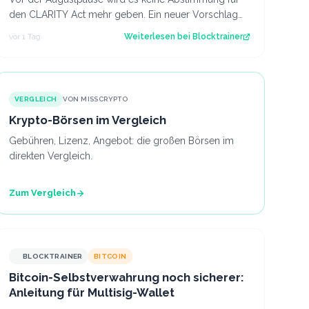
den CLARITY Act mehr geben. Ein neuer Vorschlag
sieht derweil vor, dass Trump bestimmte Kry…
vor 1 Tag
Weiterlesen bei
Blocktrainer
VERGLEICH
VON MISSCRYPTO
Krypto-Börsen im Vergleich
Gebühren, Lizenz, Angebot: die großen Börsen im
direkten Vergleich.
Zum Vergleich
BLOCKTRAINER
BITCOIN
Bitcoin-Selbstverwahrung noch sicherer:
Anleitung für Multisig-Wallet