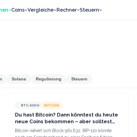
nen
Coins
Vergleiche
Rechner
Steuern
m
Solana
Regulierung
Steuern
BTC-ECHO
BITCOIN
Du hast Bitcoin? Dann könntest du heute
neue Coins bekommen – aber solltest
nicht verkaufen
Bitcoin nähert sich Block 961.632. BIP-110 könnte