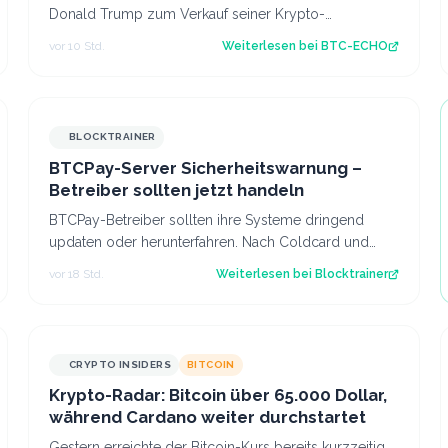
Donald Trump zum Verkauf seiner Krypto-
Beteiligungen zwingen – und zugleich einen
vor 10 Std.
Weiterlesen bei
BTC-ECHO
erheblichen St…
BLOCKTRAINER
BTCPay-Server Sicherheitswarnung –
Betreiber sollten jetzt handeln
BTCPay-Betreiber sollten ihre Systeme dringend
updaten oder herunterfahren. Nach Coldcard und
Boltz gibt es die nächste Sicherheitswarnung i…
vor 18 Std.
Weiterlesen bei
Blocktrainer
CRYPTO INSIDERS
BITCOIN
Krypto-Radar: Bitcoin über 65.000 Dollar,
während Cardano weiter durchstartet
Gestern erreichte der Bitcoin-Kurs bereits kurzzeitig