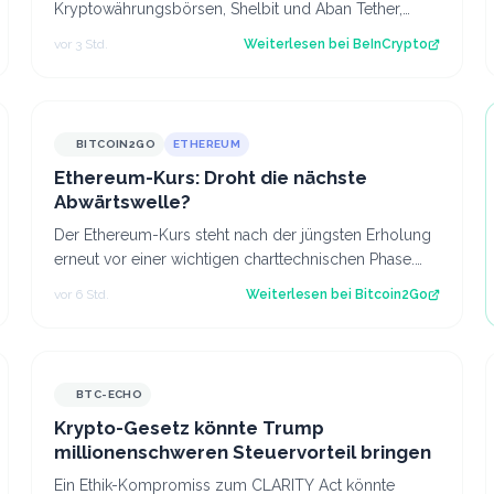
Kryptowährungsbörsen, Shelbit und Aban Tether,
sowie den Netzwerkbetreiber Siavash Kayvanpour mi…
vor 3 Std.
Weiterlesen bei
BeInCrypto
BITCOIN2GO
ETHEREUM
Ethereum-Kurs: Droht die nächste
Abwärtswelle?
Der Ethereum-Kurs steht nach der jüngsten Erholung
erneut vor einer wichtigen charttechnischen Phase.
Die aktuelle Struktur wirft die Frage…
vor 6 Std.
Weiterlesen bei
Bitcoin2Go
BTC-ECHO
Krypto-Gesetz könnte Trump
millionenschweren Steuervorteil bringen
Ein Ethik-Kompromiss zum CLARITY Act könnte