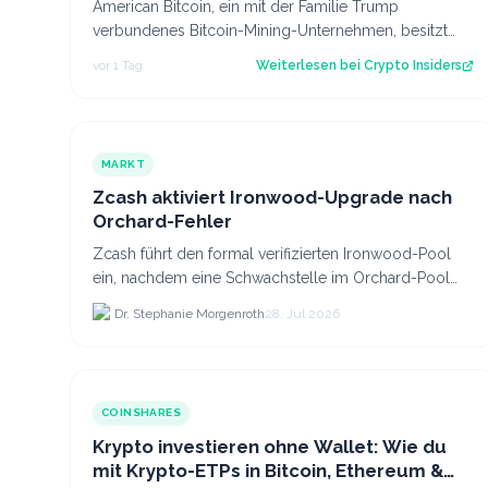
American Bitcoin, ein mit der Familie Trump
verbundenes Bitcoin-Mining-Unternehmen, besitzt
inzwischen 8.002 Bitcoin im Wert von rund 444 Mi…
vor 1 Tag
Weiterlesen bei
Crypto Insiders
MARKT
Zcash aktiviert Ironwood-Upgrade nach
Orchard-Fehler
Zcash führt den formal verifizierten Ironwood-Pool
ein, nachdem eine Schwachstelle im Orchard-Pool
die Erstellung gefälschter ZEC-Token ermöglichte.
Dr. Stephanie Morgenroth
28. Jul 2026
COINSHARES
Krypto investieren ohne Wallet: Wie du
mit Krypto-ETPs in Bitcoin, Ethereum &