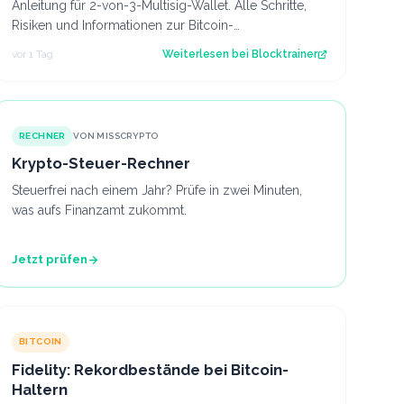
Anleitung für 2-von-3-Multisig-Wallet. Alle Schritte,
Risiken und Informationen zur Bitcoin-
Verwahrmethode für Profis, die vor dem Coldcard-…
vor 1 Tag
Weiterlesen bei
Blocktrainer
RECHNER
VON MISSCRYPTO
Krypto-Steuer-Rechner
Steuerfrei nach einem Jahr? Prüfe in zwei Minuten,
was aufs Finanzamt zukommt.
Jetzt prüfen
BITCOIN
Fidelity: Rekordbestände bei Bitcoin-
Haltern