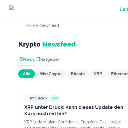
Zum Hauptinhalt springen
Ler
Home
›
Newsfeed
Krypto
Newsfeed
News
Ratgeber
Alle
MissCrypto
Bitcoin
XRP
Ethereu
BTC-ECHO
XRP
XRP unter Druck: Kann dieses Update den
Kurs noch retten?
XRP Ledger plant Confidential Transfers: Das Update