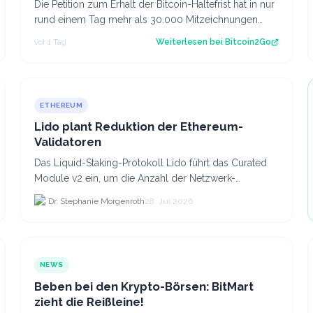
Die Petition zum Erhalt der Bitcoin-Haltefrist hat in nur
rund einem Tag mehr als 30.000 Mitzeichnungen
erreicht. Damit ist die erste politi…
vor 1 Tag
Weiterlesen bei
Bitcoin2Go
ETHEREUM
Lido plant Reduktion der Ethereum-
Validatoren
Das Liquid-Staking-Protokoll Lido führt das Curated
Module v2 ein, um die Anzahl der Netzwerk-
Validatoren von 880.000 auf etwa 628.
Dr. Stephanie Morgenroth
28. Jul 2026
NEWS
Beben bei den Krypto-Börsen: BitMart
zieht die Reißleine!