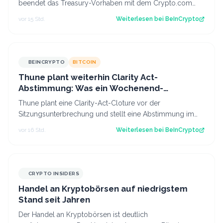
beendet das Treasury-Vorhaben mit dem Crypto.com
CRO und kürzt die Pläne für Prognosen. Der B…
vor 15 Std.
Weiterlesen bei
BeInCrypto
BEINCRYPTO
BITCOIN
Thune plant weiterhin Clarity Act-
Abstimmung: Was ein Wochenend-
Überraschung für Bitcoin bedeuten könnte
Thune plant eine Clarity-Act-Cloture vor der
Sitzungsunterbrechung und stellt eine Abstimmung im
Senat im September in Aussicht, während die…
vor 16 Std.
Weiterlesen bei
BeInCrypto
CRYPTO INSIDERS
Handel an Kryptobörsen auf niedrigstem
Stand seit Jahren
Der Handel an Kryptobörsen ist deutlich