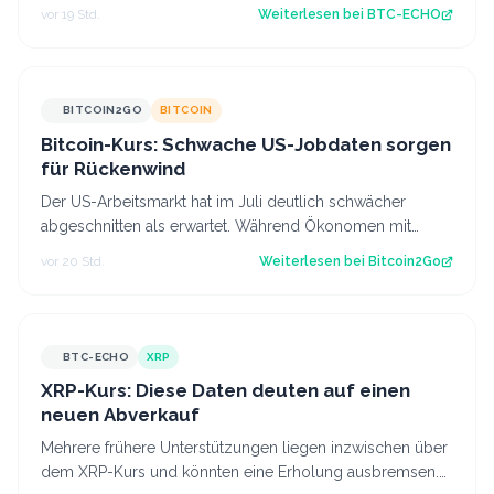
in Aktien, Optionen und Krypt…
vor 19 Std.
Weiterlesen bei
BTC-ECHO
BITCOIN2GO
BITCOIN
Bitcoin-Kurs: Schwache US-Jobdaten sorgen
für Rückenwind
Der US-Arbeitsmarkt hat im Juli deutlich schwächer
abgeschnitten als erwartet. Während Ökonomen mit
einem Stellenaufbau gerechnet hatten, gi…
vor 20 Std.
Weiterlesen bei
Bitcoin2Go
BTC-ECHO
XRP
XRP-Kurs: Diese Daten deuten auf einen
neuen Abverkauf
Mehrere frühere Unterstützungen liegen inzwischen über
dem XRP-Kurs und könnten eine Erholung ausbremsen.