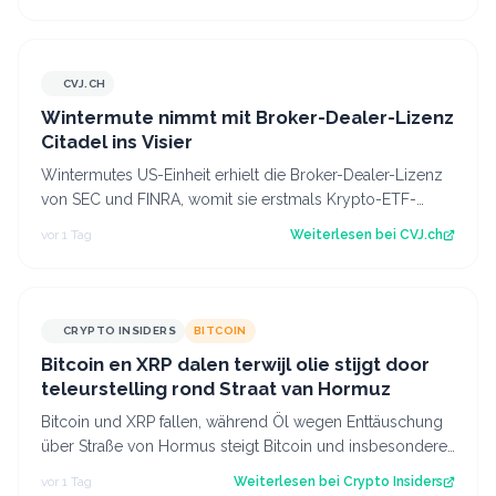
CVJ.CH
CVJ.CH
Wintermute nimmt mit Broker-Dealer-Lizenz
Citadel ins Visier
Wintermutes US-Einheit erhielt die Broker-Dealer-Lizenz
von SEC und FINRA, womit sie erstmals Krypto-ETF-
Anteile abwickeln darf. Der Artikel…
vor 1 Tag
Weiterlesen bei
CVJ.ch
CRYPTO INSIDERS
BITCOIN
Bitcoin en XRP dalen terwijl olie stijgt door
teleurstelling rond Straat van Hormuz
Bitcoin und XRP fallen, während Öl wegen Enttäuschung
über Straße von Hormus steigt Bitcoin und insbesondere
Altcoins wie XRP und Solana hab…
vor 1 Tag
Weiterlesen bei
Crypto Insiders