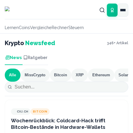
Zum Hauptinhalt springen
Lernen
Coins
Vergleiche
Rechner
Steuern
Krypto
Newsfeed
346
+ Artikel
News
Ratgeber
Alle
MissCrypto
Bitcoin
XRP
Ethereum
Solana
CVJ.CH
BITCOIN
CVJ.CH
Wochenrückblick: Coldcard-Hack trifft
Bitcoin-Bestände in Hardware-Wallets