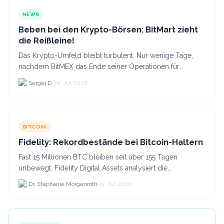
NEWS
Beben bei den Krypto-Börsen: BitMart zieht
die Reißleine!
Das Krypto-Umfeld bleibt turbulent. Nur wenige Tage,
nachdem BitMEX das Ende seiner Operationen für
September 2026 bekannt gegeben hat, zieht nun die
Sergej D.
26. Jul 2026
nächste gr...
BITCOIN
Fidelity: Rekordbestände bei Bitcoin-Haltern
Fast 15 Millionen BTC bleiben seit über 155 Tagen
unbewegt. Fidelity Digital Assets analysiert die
Anlegerüberzeugung trotz Kursverlusten und einem
Dr. Stephanie Morgenroth
25. Jul 2026
BTC-Preis.