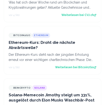
Was hat sich diese Woche rund um Blockchain und
Kryptowährungen getan? Aktuelle Geschehnisse und
Hintergrundberichte im Wochenrückblick. Der…
vor 4 Std.
Weiterlesen bei
CVJ.ch
BITCOIN2GO
ETHEREUM
Ethereum-Kurs: Droht die nächste
Abwärtswelle?
Der Ethereum-Kurs steht nach der jüngsten Erholung
erneut vor einer wichtigen charttechnischen Phase. Die
aktuelle Struktur wirft die Frage…
vor 5 Std.
Weiterlesen bei
Bitcoin2Go
BEINCRYPTO
SOLANA
Solana-Memecoin Jimothy steigt um 331%,
ausgelöst durch Elon Musks Waschbär-Post