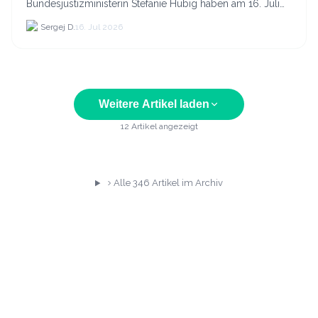
Bundesjustizministerin Stefanie Hubig haben am 16. Juli
2026 einen gemeinsamen Aktionsplan gegen Steuer- und
Sergej D.
16. Jul 2026
Finanzkrimi...
Weitere Artikel laden
12
Artikel angezeigt
Alle
346
Artikel im Archiv