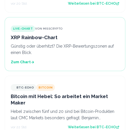
Nun kommt es darauf an, ob diese Z…
vor 20 Std.
Weiterlesen bei
BTC-ECHO
LIVE-CHART
VON MISSCRYPTO
XRP Rainbow-Chart
Günstig oder überhitzt? Die XRP-Bewertungszonen auf
einen Blick.
Zum Chart
BTC-ECHO
BITCOIN
Bitcoin mit Hebel: So arbeitet ein Market
Maker
Hebel zwischen fünf und 20 sind bei Bitcoin-Produkten
laut CMC Markets besonders gefragt. Benjamin
Kämmerer, Trading-Experte bei der Handels…
vor 22 Std.
Weiterlesen bei
BTC-ECHO