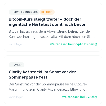
CRYPTO INSIDERS
BITCOIN
Bitcoin-Kurs steigt weiter – doch der
eigentliche Härtetest steht noch bevor
Bitcoin hat sich aus dem Abwärtstrend befreit, der den
Kurs wochenlang belastet hatte. Mit dem höchsten Stand
seit fast einer Woche keimt ne…
vor 2 Tagen
Weiterlesen bei
Crypto Insiders
CVJ.CH
CVJ.CH
Clarity Act steckt im Senat vor der
Sommerpause fest
Der Senat hat vor der Sommerpause keine Cloture-
Abstimmung zum Clarity Act angesetzt. Ethik- und
Geldwäsche-Fragen bleiben ungelöst. Der Art…
vor 2 Tagen
Weiterlesen bei
CVJ.ch