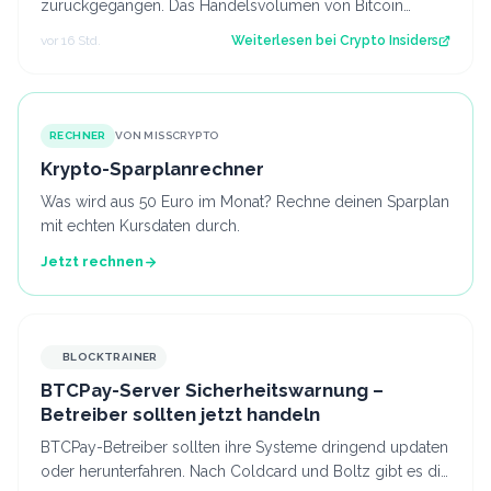
zurückgegangen. Das Handelsvolumen von Bitcoin
befindet sich inzwischen auf einem ähnlichen Niveau w…
vor 16 Std.
Weiterlesen bei
Crypto Insiders
RECHNER
VON MISSCRYPTO
Krypto-Sparplanrechner
Was wird aus 50 Euro im Monat? Rechne deinen Sparplan
mit echten Kursdaten durch.
Jetzt rechnen
BLOCKTRAINER
BTCPay-Server Sicherheitswarnung –
Betreiber sollten jetzt handeln
BTCPay-Betreiber sollten ihre Systeme dringend updaten
oder herunterfahren. Nach Coldcard und Boltz gibt es die