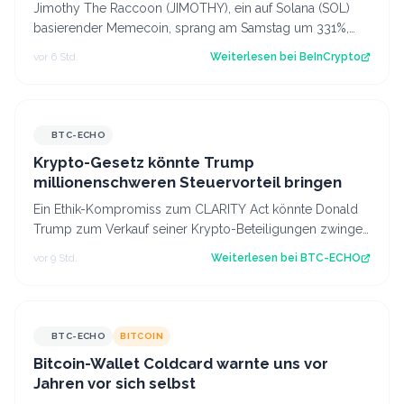
Jimothy The Raccoon (JIMOTHY), ein auf Solana (SOL)
basierender Memecoin, sprang am Samstag um 331%,
nachdem Elon Musk ein Waschbär-Video au…
vor 6 Std.
Weiterlesen bei
BeInCrypto
BTC-ECHO
Krypto-Gesetz könnte Trump
millionenschweren Steuervorteil bringen
Ein Ethik-Kompromiss zum CLARITY Act könnte Donald
Trump zum Verkauf seiner Krypto-Beteiligungen zwingen
– und zugleich einen erheblichen St…
vor 9 Std.
Weiterlesen bei
BTC-ECHO
BTC-ECHO
BITCOIN
Bitcoin-Wallet Coldcard warnte uns vor
Jahren vor sich selbst