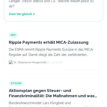
Ledger, Trezor, BitBox und Co.: welche Wallet passt zu
dir?
Zum Vergleich
XRP
Ripple Payments erhält MiCA-Zulassung
Die ESMA nimmt Ripple Payments Europe in das MiCA-
Register auf. Damit steigt die Zahl der zertifizierten
Kryptodienstleister in der EU auf 294 Unternehmen, was.
Dr. Stephanie Morgenroth
18. Jul 2026
STEUER
Aktionsplan gegen Steuer- und
Finanzkriminalität: Die Maßnahmen und was
sie für Krypto bedeuten
Bundesfinanzminister Lars Klingbeil und