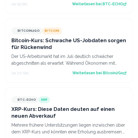
in Aktien, Optionen und Krypt…
vor 19 Std.
Weiterlesen bei
BTC-ECHO
BITCOIN2GO
BITCOIN
Bitcoin-Kurs: Schwache US-Jobdaten sorgen
für Rückenwind
Der US-Arbeitsmarkt hat im Juli deutlich schwächer
abgeschnitten als erwartet. Während Ökonomen mit
einem Stellenaufbau gerechnet hatten, gi…
vor 20 Std.
Weiterlesen bei
Bitcoin2Go
BTC-ECHO
XRP
XRP-Kurs: Diese Daten deuten auf einen
neuen Abverkauf
Mehrere frühere Unterstützungen liegen inzwischen über
dem XRP-Kurs und könnten eine Erholung ausbremsen.