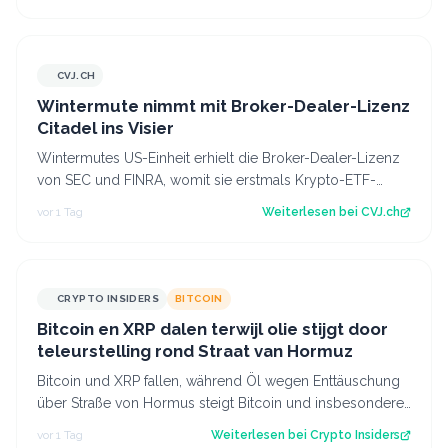
CVJ.CH
CVJ.CH
Wintermute nimmt mit Broker-Dealer-Lizenz
Citadel ins Visier
Wintermutes US-Einheit erhielt die Broker-Dealer-Lizenz
von SEC und FINRA, womit sie erstmals Krypto-ETF-
Anteile abwickeln darf. Der Artikel…
vor 1 Tag
Weiterlesen bei
CVJ.ch
CRYPTO INSIDERS
BITCOIN
Bitcoin en XRP dalen terwijl olie stijgt door
teleurstelling rond Straat van Hormuz
Bitcoin und XRP fallen, während Öl wegen Enttäuschung
über Straße von Hormus steigt Bitcoin und insbesondere
Altcoins wie XRP und Solana hab…
vor 1 Tag
Weiterlesen bei
Crypto Insiders