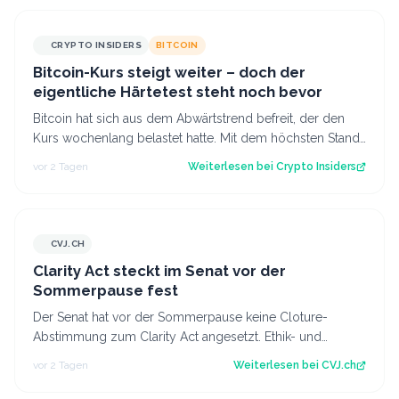
CRYPTO INSIDERS
BITCOIN
Bitcoin-Kurs steigt weiter – doch der
eigentliche Härtetest steht noch bevor
Bitcoin hat sich aus dem Abwärtstrend befreit, der den
Kurs wochenlang belastet hatte. Mit dem höchsten Stand
seit fast einer Woche keimt ne…
vor 2 Tagen
Weiterlesen bei
Crypto Insiders
CVJ.CH
CVJ.CH
Clarity Act steckt im Senat vor der
Sommerpause fest
Der Senat hat vor der Sommerpause keine Cloture-
Abstimmung zum Clarity Act angesetzt. Ethik- und
Geldwäsche-Fragen bleiben ungelöst. Der Art…
vor 2 Tagen
Weiterlesen bei
CVJ.ch