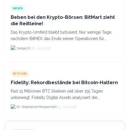
NEWS
Beben bei den Krypto-Börsen: BitMart zieht
die Reißleine!
Das Krypto-Umfeld bleibt turbulent. Nur wenige Tage,
nachdem BitMEX das Ende seiner Operationen für
September 2026 bekannt gegeben hat, zieht nun die
Sergej D.
26. Jul 2026
nächste gr...
BITCOIN
Fidelity: Rekordbestände bei Bitcoin-Haltern
Fast 15 Millionen BTC bleiben seit über 155 Tagen
unbewegt. Fidelity Digital Assets analysiert die
Anlegerüberzeugung trotz Kursverlusten und einem
Dr. Stephanie Morgenroth
25. Jul 2026
BTC-Preis.