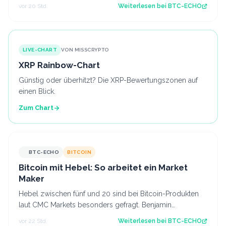
Nun kommt es darauf an, ob diese Z…
vor 20 Std.
Weiterlesen bei
BTC-ECHO
LIVE-CHART
VON MISSCRYPTO
XRP Rainbow-Chart
Günstig oder überhitzt? Die XRP-Bewertungszonen auf
einen Blick.
Zum Chart
BTC-ECHO
BITCOIN
Bitcoin mit Hebel: So arbeitet ein Market
Maker
Hebel zwischen fünf und 20 sind bei Bitcoin-Produkten
laut CMC Markets besonders gefragt. Benjamin
Kämmerer, Trading-Experte bei der Handels…
vor 22 Std.
Weiterlesen bei
BTC-ECHO