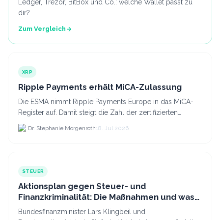
Ledger, Trezor, BitBox und Co.: welche Wallet passt zu
dir?
Zum Vergleich
XRP
Ripple Payments erhält MiCA-Zulassung
Die ESMA nimmt Ripple Payments Europe in das MiCA-
Register auf. Damit steigt die Zahl der zertifizierten
Kryptodienstleister in der EU auf 294 Unternehmen, was.
Dr. Stephanie Morgenroth
18. Jul 2026
STEUER
Aktionsplan gegen Steuer- und
Finanzkriminalität: Die Maßnahmen und was
sie für Krypto bedeuten
Bundesfinanzminister Lars Klingbeil und