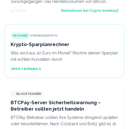
zurückgegangen. Das Handelsvolumen von Bitcoin
befindet sich inzwischen auf einem ähnlichen Niveau w…
vor 16 Std.
Weiterlesen bei
Crypto Insiders
RECHNER
VON MISSCRYPTO
Krypto-Sparplanrechner
Was wird aus 50 Euro im Monat? Rechne deinen Sparplan
mit echten Kursdaten durch.
Jetzt rechnen
BLOCKTRAINER
BTCPay-Server Sicherheitswarnung –
Betreiber sollten jetzt handeln
BTCPay-Betreiber sollten ihre Systeme dringend updaten
oder herunterfahren. Nach Coldcard und Boltz gibt es die