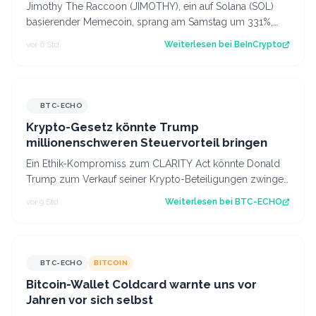
Jimothy The Raccoon (JIMOTHY), ein auf Solana (SOL)
basierender Memecoin, sprang am Samstag um 331%,
nachdem Elon Musk ein Waschbär-Video au…
vor 6 Std.
Weiterlesen bei
BeInCrypto
BTC-ECHO
Krypto-Gesetz könnte Trump
millionenschweren Steuervorteil bringen
Ein Ethik-Kompromiss zum CLARITY Act könnte Donald
Trump zum Verkauf seiner Krypto-Beteiligungen zwingen
– und zugleich einen erheblichen St…
vor 9 Std.
Weiterlesen bei
BTC-ECHO
BTC-ECHO
BITCOIN
Bitcoin-Wallet Coldcard warnte uns vor
Jahren vor sich selbst