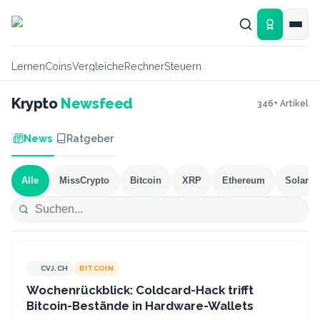
Zum Hauptinhalt springen
Lernen
Coins
Vergleiche
Rechner
Steuern
Krypto
Newsfeed
346
+ Artikel
News
Ratgeber
Alle
MissCrypto
Bitcoin
XRP
Ethereum
Solana
CVJ.CH
BITCOIN
CVJ.CH
Wochenrückblick: Coldcard-Hack trifft
Bitcoin-Bestände in Hardware-Wallets