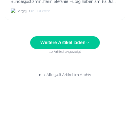
Bundesjustizministerin Stefanie Hubig haben am 16. Juli
2026 einen gemeinsamen Aktionsplan gegen Steuer- und
Sergej D.
16. Jul 2026
Finanzkrimi...
Weitere Artikel laden
12
Artikel angezeigt
Alle
346
Artikel im Archiv