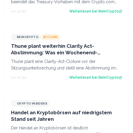
beendet das Treasury-Vorhaben mit dem Crypto.com
CRO und kürzt die Pläne für Prognosen. Der B…
vor 15 Std.
Weiterlesen bei
BeInCrypto
BEINCRYPTO
BITCOIN
Thune plant weiterhin Clarity Act-
Abstimmung: Was ein Wochenend-
Überraschung für Bitcoin bedeuten könnte
Thune plant eine Clarity-Act-Cloture vor der
Sitzungsunterbrechung und stellt eine Abstimmung im
Senat im September in Aussicht, während die…
vor 16 Std.
Weiterlesen bei
BeInCrypto
CRYPTO INSIDERS
Handel an Kryptobörsen auf niedrigstem
Stand seit Jahren
Der Handel an Kryptobörsen ist deutlich