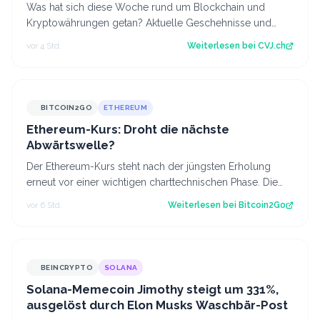
Was hat sich diese Woche rund um Blockchain und
Kryptowährungen getan? Aktuelle Geschehnisse und
Hintergrundberichte im Wochenrückblick. Der…
vor 4 Std.
Weiterlesen bei
CVJ.ch
BITCOIN2GO
ETHEREUM
Ethereum-Kurs: Droht die nächste
Abwärtswelle?
Der Ethereum-Kurs steht nach der jüngsten Erholung
erneut vor einer wichtigen charttechnischen Phase. Die
aktuelle Struktur wirft die Frage…
vor 6 Std.
Weiterlesen bei
Bitcoin2Go
BEINCRYPTO
SOLANA
Solana-Memecoin Jimothy steigt um 331%,
ausgelöst durch Elon Musks Waschbär-Post