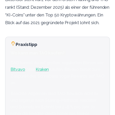
rankt (Stand: Dezember 2025) als einer der führenden
“KI-Coins” unter den Top 50 Kryptowährungen. Ein
Blick auf das 2021 gegründete Projekt lohnt sich.
Praxistipp
Wo kann man TAO kaufen?
TAO kannst du auf großen, regulierten Börsen wie
Bitvavo
oder
Kraken
kaufen. Bitvavo bietet zum
Zeitpunkt des Schreibens sogar Rewards auf TAO
an.
Beachte: Allgemein sind TAO Rewards nicht fix
und liegen je nach Staking-Methode, Validator
und Subnetz im Schnitt bei 2–8 % pro Jahr. Je
höher die Rendite, desto höher das Risiko!