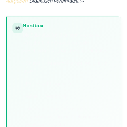
Aufgaben
. Didaktisch vereinfacht :-)
Nerdbox
🤓
Die Subnetze funktionieren wie kleine
wirtschaftliche Ökosysteme, die
verschiedene KI-„Rohstoffe“ bereitstellen:
- Chutes → Inferenz (Prompt rein, Output
raus)
- Ridges → KI-Agenten
- Affine → Reasoning
Jedes Subnetz hat eine eigene
Spezialisierung, eigene Konkurrenz und
eigenes Anreizsystem.