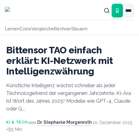
Zum Hauptinhalt springen
Lernen
Coins
Vergleiche
Rechner
Steuern
Bittensor TAO einfach
erklärt: KI-Netzwerk mit
Intelligenzwährung
Künstliche Intelligenz wächst schneller als jeder
Technologietrend der vergangenen Jahrzehnte. KI-Ära
ist Wort des Jahres 2025! Modelle wie GPT-4, Claude
oder G...
Dr. Stephanie Morgenroth
von
10. Dezember 2025
KI & TECH
5
Min.