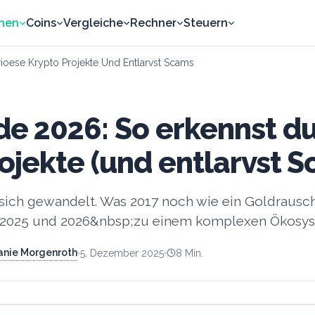
nen
Coins
Vergleiche
Rechner
Steuern
ioese Krypto Projekte Und Entlarvst Scams
e 2026: So erkennst du
ojekte (und entlarvst 
 sich gewandelt. Was 2017 noch wie ein Goldraus
r 2025 und 2026&nbsp;zu einem komplexen Ökosyst
hanie Morgenroth
5. Dezember 2025
8
Min.