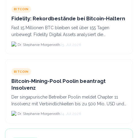
BITCOIN
Fidelity: Rekordbestände bei Bitcoin-Haltern
Fast 15 Millionen BTC bleiben seit über 155 Tagen
unbewegt. Fidelity Digital Assets analysiert die
Anlegerüberzeugung trotz Kursverlusten und einem
Dr. Stephanie Morgenroth
25. Jul 2026
BTC-Preis.
BITCOIN
Bitcoin-Mining-Pool Poolin beantragt
Insolvenz
Der singapurische Betreiber Poolin meldet Chapter 11
Insolvenz mit Verbindlichkeiten bis zu 500 Mio. USD und
plant den Verkauf zweier Texas-Standorte für.
Dr. Stephanie Morgenroth
24. Jul 2026