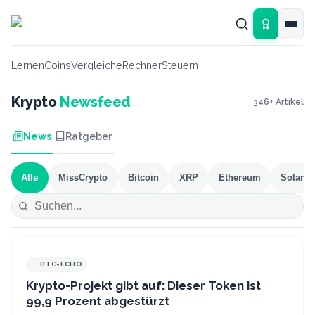
Zum Hauptinhalt springen
Lernen
Coins
Vergleiche
Rechner
Steuern
Krypto
Newsfeed
346
+ Artikel
News
Ratgeber
Alle
MissCrypto
Bitcoin
XRP
Ethereum
Solana
BTC-ECHO
Krypto-Projekt gibt auf: Dieser Token ist
99,9 Prozent abgestürzt