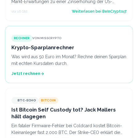
Markt-Erwartungen zu einer Zinserhöhung der US-
Notenbank (Fed). Er geht davon aus, dass…
vor 16 Std.
Weiterlesen bei
BeInCrypto
RECHNER
VON MISSCRYPTO
Krypto-Sparplanrechner
Was wird aus 50 Euro im Monat? Rechne deinen Sparplan
mit echten Kursdaten durch.
Jetzt rechnen
BTC-ECHO
BITCOIN
Ist Bitcoin Self Custody tot? Jack Mallers
hält dagegen
Ein fataler Firmware-Fehler bei Coldcard kostet Bitcoin-
Kleinanleger fast 2.000 BTC. Der Strike-CEO erklärt die