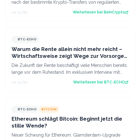
nach der bestimmte Krypto-Transfers von regulierten
Dienstleistern für 24 Stunden v…
vor 14 Std.
Weiterlesen bei
BeInCrypto
BTC-ECHO
Warum die Rente allein nicht mehr reicht –
Wirtschaftsweise zeigt Wege zur Vorsorge
auf
Die Zukunft der Rente beschäftigt viele Menschen bereits
lange vor dem Ruhestand. Im exklusiven Interview mit
BTC-ECHO spricht Wirtschaftswe…
vor 14 Std.
Weiterlesen bei
BTC-ECHO
BTC-ECHO
BITCOIN
Ethereum schlägt Bitcoin: Beginnt jetzt die
stille Wende?
Neuer Schwung für Ethereum. Glamsterdam-Upgrade