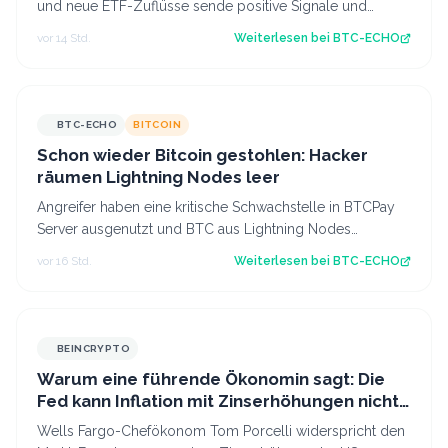
und neue ETF-Zuflüsse sende positive Signale und
Ethereum zeigt erstmals seit längerer Zeit…
vor 14 Std.
Weiterlesen bei
BTC-ECHO
BTC-ECHO
BITCOIN
Schon wieder Bitcoin gestohlen: Hacker
räumen Lightning Nodes leer
Angreifer haben eine kritische Schwachstelle in BTCPay
Server ausgenutzt und BTC aus Lightning Nodes
gestohlen. Es ist bereits der zweite An…
vor 16 Std.
Weiterlesen bei
BTC-ECHO
BEINCRYPTO
Warum eine führende Ökonomin sagt: Die
Fed kann Inflation mit Zinserhöhungen nicht
besiegen
Wells Fargo-Chefökonom Tom Porcelli widerspricht den