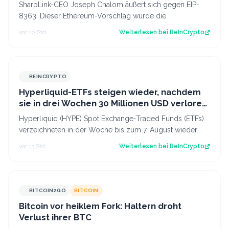
SharpLink-CEO Joseph Chalom äußert sich gegen EIP-
8363. Dieser Ethereum-Vorschlag würde die
Belohnungen für Validatoren anteilig verbrennen,…
vor 10 Std.
Weiterlesen bei
BeInCrypto
BEINCRYPTO
Hyperliquid-ETFs steigen wieder, nachdem
sie in drei Wochen 30 Millionen USD verloren
haben
Hyperliquid (HYPE) Spot Exchange-Traded Funds (ETFs)
verzeichneten in der Woche bis zum 7. August wieder
Nettozuflüsse. Nach drei Wochen mit…
vor 13 Std.
Weiterlesen bei
BeInCrypto
BITCOIN2GO
BITCOIN
Bitcoin vor heiklem Fork: Haltern droht
Verlust ihrer BTC