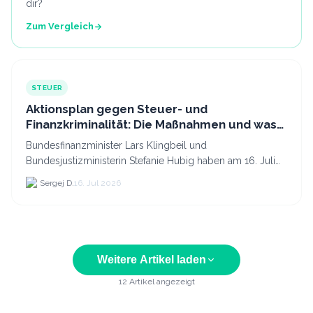
dir?
Zum Vergleich
STEUER
Aktionsplan gegen Steuer- und
Finanzkriminalität: Die Maßnahmen und was
sie für Krypto bedeuten
Bundesfinanzminister Lars Klingbeil und
Bundesjustizministerin Stefanie Hubig haben am 16. Juli
2026 einen gemeinsamen Aktionsplan gegen Steuer- und
Sergej D.
16. Jul 2026
Finanzkrimi...
Weitere Artikel laden
12
Artikel angezeigt