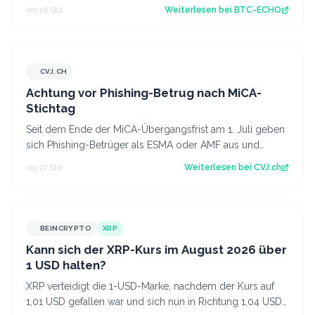
Ursachen der Tragödie und ze…
vor 16 Std.
Weiterlesen bei
BTC-ECHO
CVJ.CH
CVJ.CH
Achtung vor Phishing-Betrug nach MiCA-
Stichtag
Seit dem Ende der MiCA-Übergangsfrist am 1. Juli geben
sich Phishing-Betrüger als ESMA oder AMF aus und
fordern Krypto-Transfers. Der Artike…
vor 17 Std.
Weiterlesen bei
CVJ.ch
BEINCRYPTO
XRP
Kann sich der XRP-Kurs im August 2026 über
1 USD halten?
XRP verteidigt die 1-USD-Marke, nachdem der Kurs auf
1,01 USD gefallen war und sich nun in Richtung 1,04 USD