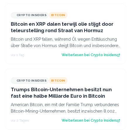
CRYPTO INSIDERS
BITCOIN
Bitcoin en XRP dalen terwijl olie stijgt door
teleurstelling rond Straat van Hormuz
Bitcoin und XRP fallen, während Öl wegen Enttäuschung
über Straße von Hormus steigt Bitcoin und insbesondere
Altcoins wie XRP und Solana hab…
vor 1 Tag
Weiterlesen bei
Crypto Insiders
CRYPTO INSIDERS
BITCOIN
Trumps Bitcoin-Unternehmen besitzt nun
fast eine halbe Milliarde Euro in Bitcoin
American Bitcoin, ein mit der Familie Trump verbundenes
Bitcoin-Mining-Unternehmen, besitzt inzwischen 8.002
Bitcoin im Wert von rund 444 Mi…
vor 2 Tagen
Weiterlesen bei
Crypto Insiders