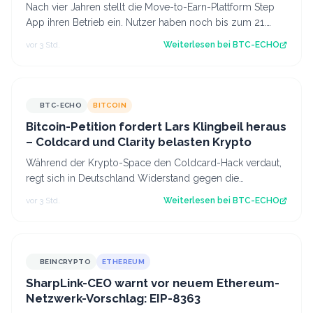
Nach vier Jahren stellt die Move-to-Earn-Plattform Step
App ihren Betrieb ein. Nutzer haben noch bis zum 21.
August Zeit, ihre gesperrten To…
vor 3 Std.
Weiterlesen bei
BTC-ECHO
BTC-ECHO
BITCOIN
Bitcoin-Petition fordert Lars Klingbeil heraus
– Coldcard und Clarity belasten Krypto
Während der Krypto-Space den Coldcard-Hack verdaut,
regt sich in Deutschland Widerstand gegen die
Abschaffung der Krypto-Haltefrist. Source:…
vor 3 Std.
Weiterlesen bei
BTC-ECHO
BEINCRYPTO
ETHEREUM
SharpLink-CEO warnt vor neuem Ethereum-
Netzwerk-Vorschlag: EIP-8363