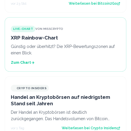
aktuelle Struktur wirft die Frage…
vor 23 Std.
Weiterlesen bei
Bitcoin2Go
LIVE-CHART
VON MISSCRYPTO
XRP Rainbow-Chart
Günstig oder überhitzt? Die XRP-Bewertungszonen auf
einen Blick.
Zum Chart
CRYPTO INSIDERS
Handel an Kryptobörsen auf niedrigstem
Stand seit Jahren
Der Handel an Kryptobörsen ist deutlich
zurückgegangen. Das Handelsvolumen von Bitcoin
befindet sich inzwischen auf einem ähnlichen Niveau w…
vor 1 Tag
Weiterlesen bei
Crypto Insiders