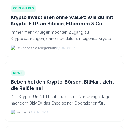
COINSHARES
Krypto investieren ohne Wallet: Wie du mit
Krypto-ETPs in Bitcoin, Ethereum & Co.
anlegst
Immer mehr Anleger möchten Zugang zu
Kryptowährungen, ohne sich dafür ein eigenes Krypto-
Wallet einrichten zu müssen. Dazu kommt, dass viele
Dr. Stephanie Morgenroth
27. Jul 2026
nicht nur Bitcoin h...
NEWS
Beben bei den Krypto-Börsen: BitMart zieht
die Reißleine!
Das Krypto-Umfeld bleibt turbulent. Nur wenige Tage,
nachdem BitMEX das Ende seiner Operationen für
September 2026 bekannt gegeben hat, zieht nun die
Sergej D.
26. Jul 2026
nächste gr...