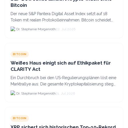
Bitcoin
Der neue S&P Pantera Digital Asset Index setzt auf 18
Token mit realen Protokolleinnahmen. Bitcoin scheidet
aufgrund fehlender Erträge für Halter aus dem.
Dr. Stephanie Morgenroth
22. Jul 2026
BITCOIN
Weißes Haus einigt sich auf Ethikpaket für
CLARITY Act
Ein Durchbruch bei den US-Regulierungsplänen löst eine
Marktrallye aus: Die gesamte Kryptokapitalisierung stieg
am 21.
Dr. Stephanie Morgenroth
21. Jul 2026
BITCOIN
XRP sichert sich historischen Top-10-Rekord