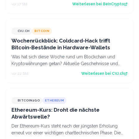
erholt, während der CLARITY Act…
vor 17 Std.
Weiterlesen bei
BeInCrypto
CVJ.CH
BITCOIN
CVJ.CH
Wochenrückblick: Coldcard-Hack trifft
Bitcoin-Bestände in Hardware-Wallets
Was hat sich diese Woche rund um Blockchain und
Kryptowährungen getan? Aktuelle Geschehnisse und
Hintergrundberichte im Wochenrückblick. Der…
vor 22 Std.
Weiterlesen bei
CVJ.ch
BITCOIN2GO
ETHEREUM
Ethereum-Kurs: Droht die nächste
Abwärtswelle?
Der Ethereum-Kurs steht nach der jüngsten Erholung
erneut vor einer wichtigen charttechnischen Phase. Die