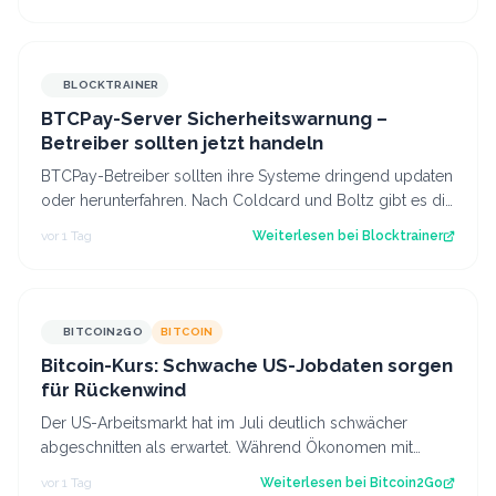
BLOCKTRAINER
BTCPay-Server Sicherheitswarnung –
Betreiber sollten jetzt handeln
BTCPay-Betreiber sollten ihre Systeme dringend updaten
oder herunterfahren. Nach Coldcard und Boltz gibt es die
nächste Sicherheitswarnung i…
vor 1 Tag
Weiterlesen bei
Blocktrainer
BITCOIN2GO
BITCOIN
Bitcoin-Kurs: Schwache US-Jobdaten sorgen
für Rückenwind
Der US-Arbeitsmarkt hat im Juli deutlich schwächer
abgeschnitten als erwartet. Während Ökonomen mit
einem Stellenaufbau gerechnet hatten, gi…
vor 1 Tag
Weiterlesen bei
Bitcoin2Go