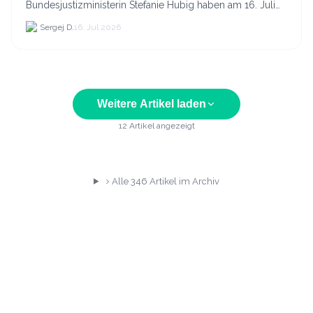
Bundesjustizministerin Stefanie Hubig haben am 16. Juli
2026 einen gemeinsamen Aktionsplan gegen Steuer- und
Sergej D.
16. Jul 2026
Finanzkrimi...
Weitere Artikel laden
12
Artikel angezeigt
Alle
346
Artikel im Archiv