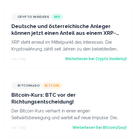
CRYPTO INSIDERS
XRP
Deutsche und österreichische Anleger
können jetzt einen Anteil aus einem XRP-
Topf im Wert von 190.000 € sichern
XRP steht erneut im Mittelpunkt des Interesses. Die
Kryptowährung zählt seit Jahren zu den beliebtesten
digitalen Assets bei Anlegern im deu…
vor 1 Tag
Weiterlesen bei
Crypto Insiders
BITCOIN2GO
BITCOIN
Bitcoin-Kurs: BTC vor der
Richtungsentscheidung!
Der Bitcoin-Kurs verharrt in einer engen
Seitwärtsbewegung und wartet auf neue Impulse. Die
aktuelle Chartstruktur deutet auf eine bevorsteh…
vor 1 Tag
Weiterlesen bei
Bitcoin2Go