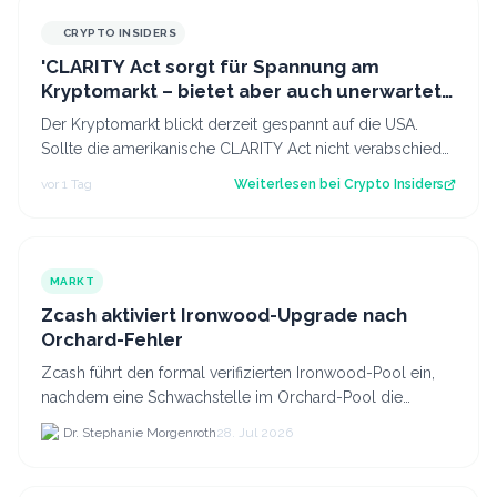
CRYPTO INSIDERS
'CLARITY Act sorgt für Spannung am
Kryptomarkt – bietet aber auch unerwartete
Chancen'
Der Kryptomarkt blickt derzeit gespannt auf die USA.
Sollte die amerikanische CLARITY Act nicht verabschiedet
werden, könnte dies kurzfristi…
vor 1 Tag
Weiterlesen bei
Crypto Insiders
MARKT
Zcash aktiviert Ironwood-Upgrade nach
Orchard-Fehler
Zcash führt den formal verifizierten Ironwood-Pool ein,
nachdem eine Schwachstelle im Orchard-Pool die
Erstellung gefälschter ZEC-Token ermöglichte.
Dr. Stephanie Morgenroth
28. Jul 2026