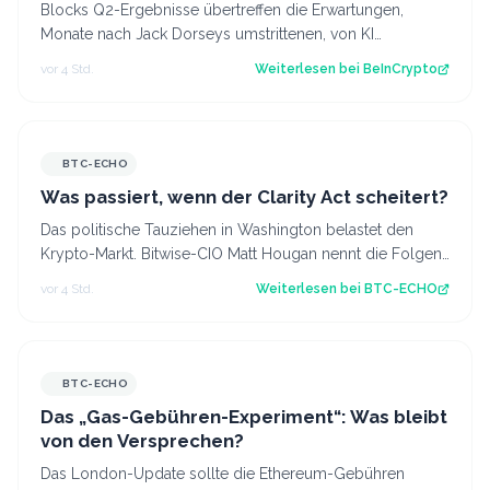
Blocks Q2-Ergebnisse übertreffen die Erwartungen,
Monate nach Jack Dorseys umstrittenen, von KI
getriebenen 40%-Entlassungen. Der Beitrag Bl…
vor 4 Std.
Weiterlesen bei
BeInCrypto
BTC-ECHO
Was passiert, wenn der Clarity Act scheitert?
Das politische Tauziehen in Washington belastet den
Krypto-Markt. Bitwise-CIO Matt Hougan nennt die Folgen
eines gescheiterten Clarity Act.…
vor 4 Std.
Weiterlesen bei
BTC-ECHO
BTC-ECHO
Das „Gas-Gebühren-Experiment“: Was bleibt
von den Versprechen?
Das London-Update sollte die Ethereum-Gebühren