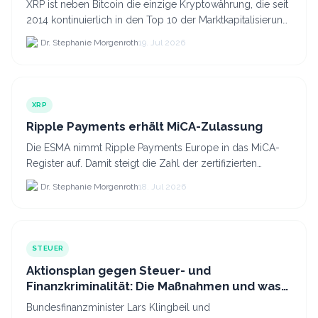
XRP ist neben Bitcoin die einzige Kryptowährung, die seit
2014 kontinuierlich in den Top 10 der Marktkapitalisierung
verblieb.
Dr. Stephanie Morgenroth
19. Jul 2026
XRP
Ripple Payments erhält MiCA-Zulassung
Die ESMA nimmt Ripple Payments Europe in das MiCA-
Register auf. Damit steigt die Zahl der zertifizierten
Kryptodienstleister in der EU auf 294 Unternehmen, was.
Dr. Stephanie Morgenroth
18. Jul 2026
STEUER
Aktionsplan gegen Steuer- und
Finanzkriminalität: Die Maßnahmen und was
sie für Krypto bedeuten
Bundesfinanzminister Lars Klingbeil und