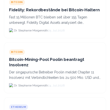
BITCOIN
Fidelity: Rekordbestände bei Bitcoin-Haltern
Fast 15 Millionen BTC bleiben seit über 155 Tagen
unbewegt. Fidelity Digital Assets analysiert die
Anlegerüberzeugung trotz Kursverlusten und einem
Dr. Stephanie Morgenroth
25. Jul 2026
BTC-Preis.
BITCOIN
Bitcoin-Mining-Pool Poolin beantragt
Insolvenz
Der singapurische Betreiber Poolin meldet Chapter 11
Insolvenz mit Verbindlichkeiten bis zu 500 Mio. USD und
plant den Verkauf zweier Texas-Standorte für.
Dr. Stephanie Morgenroth
24. Jul 2026
ETHEREUM