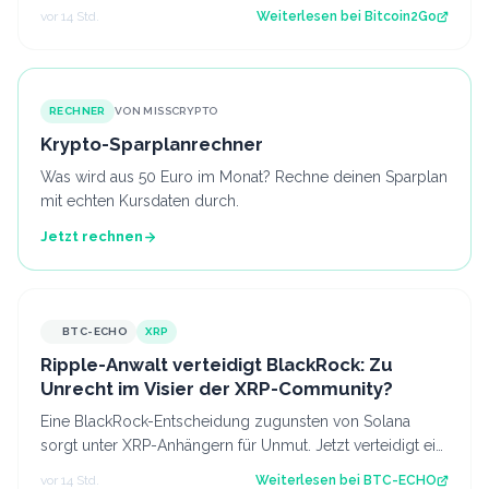
Faktoren zuletzt verbessert haben, fehlt bisl…
vor 14 Std.
Weiterlesen bei
Bitcoin2Go
RECHNER
VON MISSCRYPTO
Krypto-Sparplanrechner
Was wird aus 50 Euro im Monat? Rechne deinen Sparplan
mit echten Kursdaten durch.
Jetzt rechnen
BTC-ECHO
XRP
Ripple-Anwalt verteidigt BlackRock: Zu
Unrecht im Visier der XRP-Community?
Eine BlackRock-Entscheidung zugunsten von Solana
sorgt unter XRP-Anhängern für Unmut. Jetzt verteidigt ein
Ripple-Anwalt den Vermögensverwal…
vor 14 Std.
Weiterlesen bei
BTC-ECHO