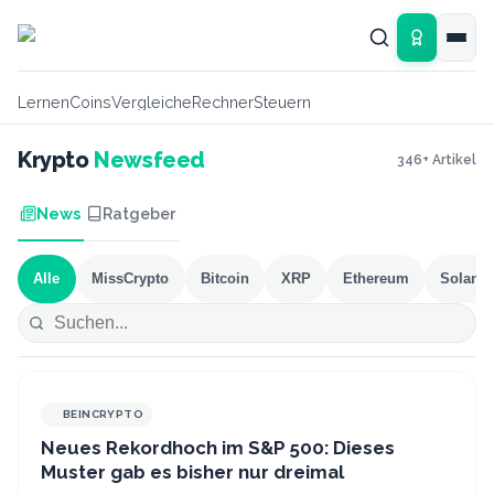
Zum Hauptinhalt springen
Lernen
Coins
Vergleiche
Rechner
Steuern
Krypto
Newsfeed
346
+ Artikel
News
Ratgeber
Alle
MissCrypto
Bitcoin
XRP
Ethereum
Solana
BEINCRYPTO
Neues Rekordhoch im S&P 500: Dieses
Muster gab es bisher nur dreimal