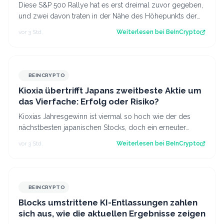
Diese S&P 500 Rallye hat es erst dreimal zuvor gegeben,
und zwei davon traten in der Nähe des Höhepunkts der
Dotcom-Blase auf. Der Beitrag N…
vor 3 Std.
Weiterlesen bei
BeInCrypto
BEINCRYPTO
Kioxia übertrifft Japans zweitbeste Aktie um
das Vierfache: Erfolg oder Risiko?
Kioxias Jahresgewinn ist viermal so hoch wie der des
nächstbesten japanischen Stocks, doch ein erneuter
Kursrückgang von 10 % wirft Fragen ü…
vor 3 Std.
Weiterlesen bei
BeInCrypto
BEINCRYPTO
Blocks umstrittene KI-Entlassungen zahlen
sich aus, wie die aktuellen Ergebnisse zeigen