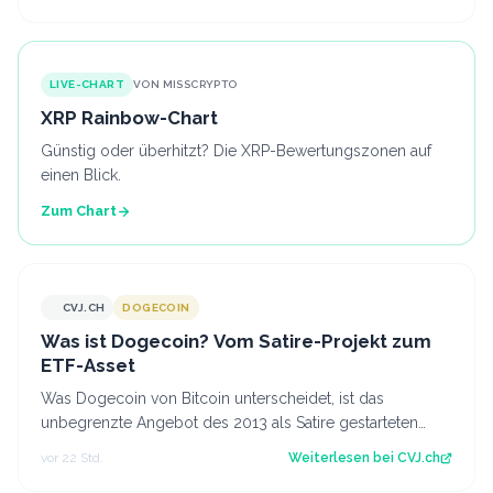
LIVE-CHART
VON MISSCRYPTO
XRP Rainbow-Chart
Günstig oder überhitzt? Die XRP-Bewertungszonen auf
einen Blick.
Zum Chart
CVJ.CH
DOGECOIN
CVJ.CH
Was ist Dogecoin? Vom Satire-Projekt zum
ETF-Asset
Was Dogecoin von Bitcoin unterscheidet, ist das
unbegrenzte Angebot des 2013 als Satire gestarteten
Coins mit eigenem US-Spot-ETF. Der Artik…
vor 22 Std.
Weiterlesen bei
CVJ.ch