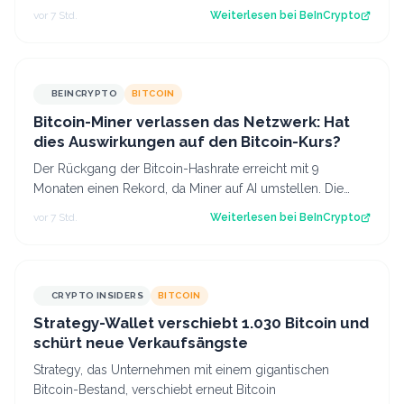
mit dem Aufbau versteckter Hebelwirk…
vor 7 Std.
Weiterlesen bei
BeInCrypto
BEINCRYPTO
BITCOIN
Bitcoin-Miner verlassen das Netzwerk: Hat
dies Auswirkungen auf den Bitcoin-Kurs?
Der Rückgang der Bitcoin-Hashrate erreicht mit 9
Monaten einen Rekord, da Miner auf AI umstellen. Die
Difficulty wird erst zum zweiten Mal n…
vor 7 Std.
Weiterlesen bei
BeInCrypto
CRYPTO INSIDERS
BITCOIN
Strategy-Wallet verschiebt 1.030 Bitcoin und
schürt neue Verkaufsängste
Strategy, das Unternehmen mit einem gigantischen
Bitcoin-Bestand, verschiebt erneut Bitcoin