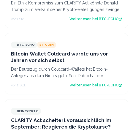
Ein Ethik-Kompromiss zum CLARITY Act könnte Donald
Trump zum Verkauf seiner Krypto-Beteiligungen zwingen
– und zugleich einen erheblichen St…
vor 1 Std.
Weiterlesen bei
BTC-ECHO
BTC-ECHO
BITCOIN
Bitcoin-Wallet Coldcard warnte uns vor
Jahren vor sich selbst
Der Beutezug durch Coldcard-Wallets hat Bitcoin-
Anleger aus dem Nichts getroffen. Dabei hat der
Hersteller offenbar seine eigene Warnung ign…
vor 2 Std.
Weiterlesen bei
BTC-ECHO
BEINCRYPTO
CLARITY Act scheitert voraussichtlich im
September: Reagieren die Kryptokurse?