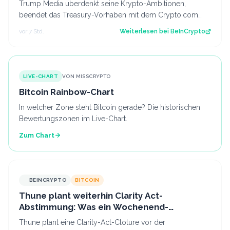
Trump Media überdenkt seine Krypto-Ambitionen,
beendet das Treasury-Vorhaben mit dem Crypto.com
CRO und kürzt die Pläne für Prognosen. Der B…
vor 7 Std.
Weiterlesen bei
BeInCrypto
LIVE-CHART
VON MISSCRYPTO
Bitcoin Rainbow-Chart
In welcher Zone steht Bitcoin gerade? Die historischen
Bewertungszonen im Live-Chart.
Zum Chart
BEINCRYPTO
BITCOIN
Thune plant weiterhin Clarity Act-
Abstimmung: Was ein Wochenend-
Überraschung für Bitcoin bedeuten könnte
Thune plant eine Clarity-Act-Cloture vor der