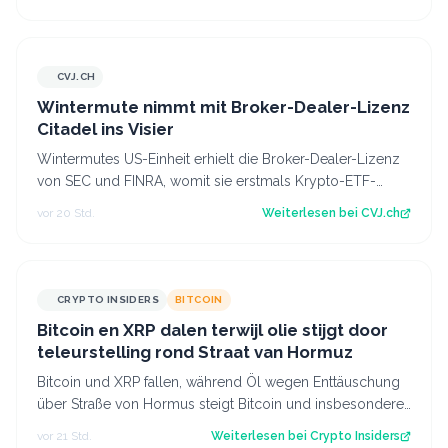
CVJ.CH
CVJ.CH
Wintermute nimmt mit Broker-Dealer-Lizenz
Citadel ins Visier
Wintermutes US-Einheit erhielt die Broker-Dealer-Lizenz
von SEC und FINRA, womit sie erstmals Krypto-ETF-
Anteile abwickeln darf. Der Artikel…
vor 20 Std.
Weiterlesen bei
CVJ.ch
CRYPTO INSIDERS
BITCOIN
Bitcoin en XRP dalen terwijl olie stijgt door
teleurstelling rond Straat van Hormuz
Bitcoin und XRP fallen, während Öl wegen Enttäuschung
über Straße von Hormus steigt Bitcoin und insbesondere
Altcoins wie XRP und Solana hab…
vor 21 Std.
Weiterlesen bei
Crypto Insiders