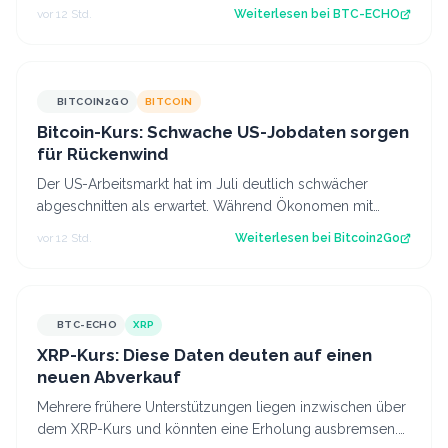
in Aktien, Optionen und Krypt…
vor 12 Std.
Weiterlesen bei
BTC-ECHO
BITCOIN2GO
BITCOIN
Bitcoin-Kurs: Schwache US-Jobdaten sorgen
für Rückenwind
Der US-Arbeitsmarkt hat im Juli deutlich schwächer
abgeschnitten als erwartet. Während Ökonomen mit
einem Stellenaufbau gerechnet hatten, gi…
vor 12 Std.
Weiterlesen bei
Bitcoin2Go
BTC-ECHO
XRP
XRP-Kurs: Diese Daten deuten auf einen
neuen Abverkauf
Mehrere frühere Unterstützungen liegen inzwischen über
dem XRP-Kurs und könnten eine Erholung ausbremsen.