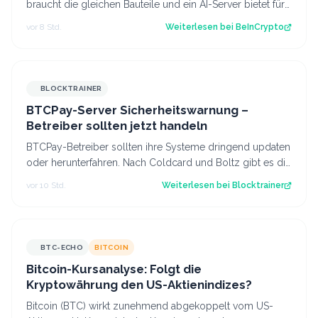
braucht die gleichen Bauteile und ein AI-Server bietet für
die gleichen Bauteile meh…
vor 8 Std.
Weiterlesen bei
BeInCrypto
BLOCKTRAINER
BTCPay-Server Sicherheitswarnung –
Betreiber sollten jetzt handeln
BTCPay-Betreiber sollten ihre Systeme dringend updaten
oder herunterfahren. Nach Coldcard und Boltz gibt es die
nächste Sicherheitswarnung i…
vor 10 Std.
Weiterlesen bei
Blocktrainer
BTC-ECHO
BITCOIN
Bitcoin-Kursanalyse: Folgt die
Kryptowährung den US-Aktienindizes?
Bitcoin (BTC) wirkt zunehmend abgekoppelt vom US-