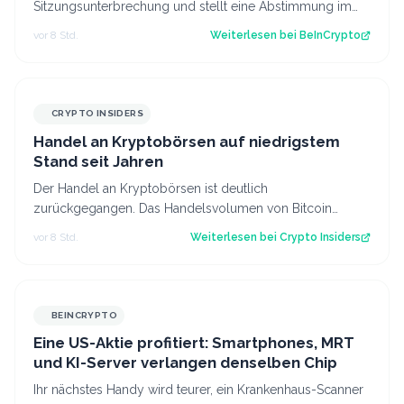
Sitzungsunterbrechung und stellt eine Abstimmung im
Senat im September in Aussicht, während die…
vor 8 Std.
Weiterlesen bei
BeInCrypto
CRYPTO INSIDERS
Handel an Kryptobörsen auf niedrigstem
Stand seit Jahren
Der Handel an Kryptobörsen ist deutlich
zurückgegangen. Das Handelsvolumen von Bitcoin
befindet sich inzwischen auf einem ähnlichen Niveau w…
vor 8 Std.
Weiterlesen bei
Crypto Insiders
BEINCRYPTO
Eine US-Aktie profitiert: Smartphones, MRT
und KI-Server verlangen denselben Chip
Ihr nächstes Handy wird teurer, ein Krankenhaus-Scanner