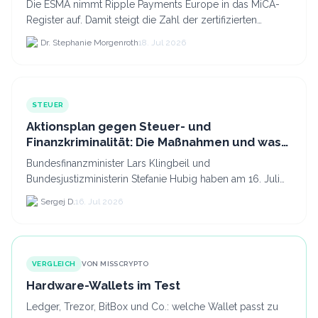
Die ESMA nimmt Ripple Payments Europe in das MiCA-
Register auf. Damit steigt die Zahl der zertifizierten
Kryptodienstleister in der EU auf 294 Unternehmen, was.
Dr. Stephanie Morgenroth
18. Jul 2026
STEUER
Aktionsplan gegen Steuer- und
Finanzkriminalität: Die Maßnahmen und was
sie für Krypto bedeuten
Bundesfinanzminister Lars Klingbeil und
Bundesjustizministerin Stefanie Hubig haben am 16. Juli
2026 einen gemeinsamen Aktionsplan gegen Steuer- und
Sergej D.
16. Jul 2026
Finanzkrimi...
VERGLEICH
VON MISSCRYPTO
Hardware-Wallets im Test
Ledger, Trezor, BitBox und Co.: welche Wallet passt zu