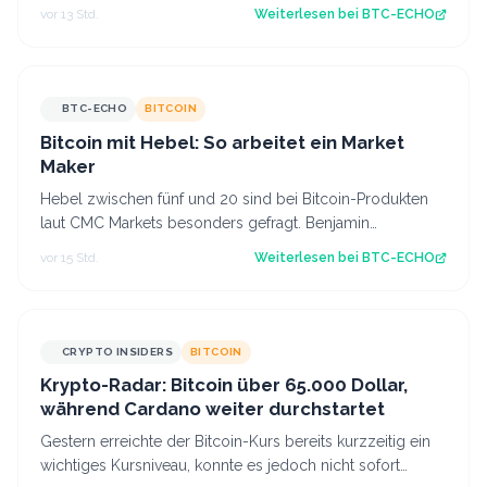
Nun kommt es darauf an, ob diese Z…
vor 13 Std.
Weiterlesen bei
BTC-ECHO
BTC-ECHO
BITCOIN
Bitcoin mit Hebel: So arbeitet ein Market
Maker
Hebel zwischen fünf und 20 sind bei Bitcoin-Produkten
laut CMC Markets besonders gefragt. Benjamin
Kämmerer, Trading-Experte bei der Handels…
vor 15 Std.
Weiterlesen bei
BTC-ECHO
CRYPTO INSIDERS
BITCOIN
Krypto-Radar: Bitcoin über 65.000 Dollar,
während Cardano weiter durchstartet
Gestern erreichte der Bitcoin-Kurs bereits kurzzeitig ein
wichtiges Kursniveau, konnte es jedoch nicht sofort