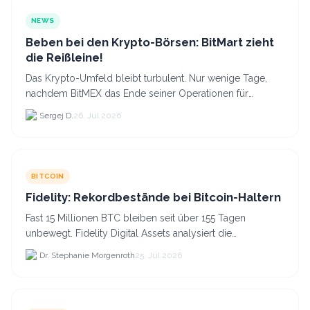
NEWS
Beben bei den Krypto-Börsen: BitMart zieht
die Reißleine!
Das Krypto-Umfeld bleibt turbulent. Nur wenige Tage,
nachdem BitMEX das Ende seiner Operationen für
September 2026 bekannt gegeben hat, zieht nun die
Sergej D.
26. Jul 2026
nächste gr...
BITCOIN
Fidelity: Rekordbestände bei Bitcoin-Haltern
Fast 15 Millionen BTC bleiben seit über 155 Tagen
unbewegt. Fidelity Digital Assets analysiert die
Anlegerüberzeugung trotz Kursverlusten und einem
Dr. Stephanie Morgenroth
25. Jul 2026
BTC-Preis.