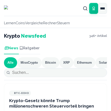
Zum Hauptinhalt springen
Lernen
Coins
Vergleiche
Rechner
Steuern
Krypto
Newsfeed
346
+ Artikel
News
Ratgeber
Alle
MissCrypto
Bitcoin
XRP
Ethereum
Solana
BTC-ECHO
Krypto-Gesetz könnte Trump
millionenschweren Steuervorteil bringen