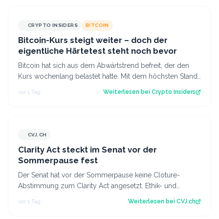
CRYPTO INSIDERS
BITCOIN
Bitcoin-Kurs steigt weiter – doch der
eigentliche Härtetest steht noch bevor
Bitcoin hat sich aus dem Abwärtstrend befreit, der den
Kurs wochenlang belastet hatte. Mit dem höchsten Stand
seit fast einer Woche keimt ne…
vor 1 Tag
Weiterlesen bei
Crypto Insiders
CVJ.CH
CVJ.CH
Clarity Act steckt im Senat vor der
Sommerpause fest
Der Senat hat vor der Sommerpause keine Cloture-
Abstimmung zum Clarity Act angesetzt. Ethik- und
Geldwäsche-Fragen bleiben ungelöst. Der Art…
vor 1 Tag
Weiterlesen bei
CVJ.ch