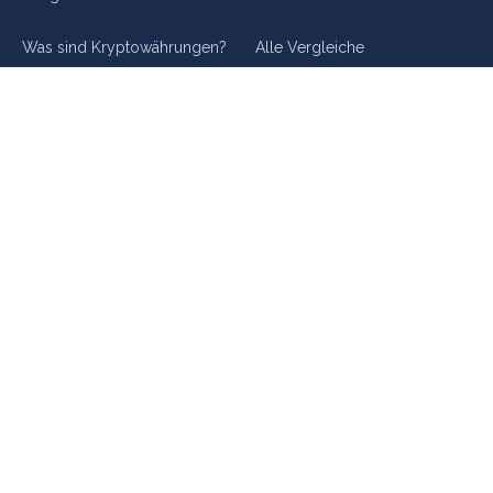
Was sind Kryptowährungen?
Alle Vergleiche
Clarity Act 2026
Rechner & Tools
Unternehmen
Steuer-Rechner
Über mich
Sparplanrechner
Unterstützen
Finanzplaner
Methodik
Krypto-Lexikon
Shop
Alle Rechner
Kontakt