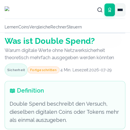
Zum Hauptinhalt springen
Lernen
Coins
Vergleiche
Rechner
Steuern
Was ist Double Spend?
Lexikon-Grafik
Warum digitale Werte ohne Netzwerksicherheit
theoretisch mehrfach ausgegeben werden könnten
|
4
Min. Lesezeit
|
2026-07-29
Fortgeschritten
Sicherheit
📖
Definition
Double Spend beschreibt den Versuch,
dieselben digitalen Coins oder Tokens mehr
als einmal auszugeben.