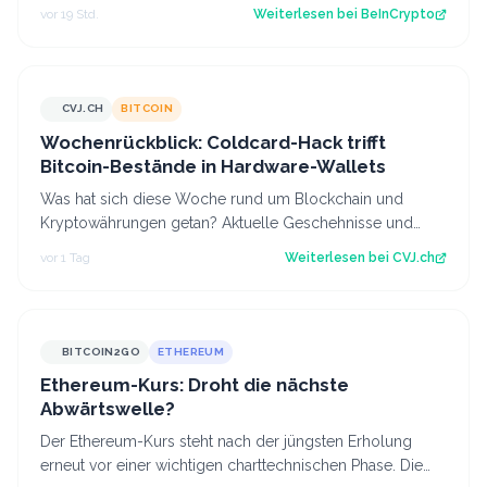
erholt, während der CLARITY Act…
vor 19 Std.
Weiterlesen bei
BeInCrypto
CVJ.CH
BITCOIN
CVJ.CH
Wochenrückblick: Coldcard-Hack trifft
Bitcoin-Bestände in Hardware-Wallets
Was hat sich diese Woche rund um Blockchain und
Kryptowährungen getan? Aktuelle Geschehnisse und
Hintergrundberichte im Wochenrückblick. Der…
vor 1 Tag
Weiterlesen bei
CVJ.ch
BITCOIN2GO
ETHEREUM
Ethereum-Kurs: Droht die nächste
Abwärtswelle?
Der Ethereum-Kurs steht nach der jüngsten Erholung
erneut vor einer wichtigen charttechnischen Phase. Die