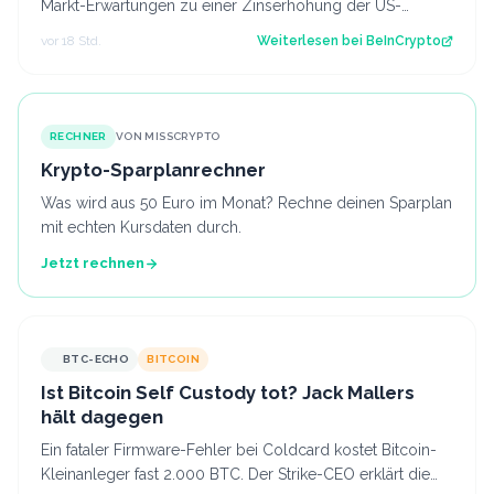
Markt-Erwartungen zu einer Zinserhöhung der US-
Notenbank (Fed). Er geht davon aus, dass…
vor 18 Std.
Weiterlesen bei
BeInCrypto
RECHNER
VON MISSCRYPTO
Krypto-Sparplanrechner
Was wird aus 50 Euro im Monat? Rechne deinen Sparplan
mit echten Kursdaten durch.
Jetzt rechnen
BTC-ECHO
BITCOIN
Ist Bitcoin Self Custody tot? Jack Mallers
hält dagegen
Ein fataler Firmware-Fehler bei Coldcard kostet Bitcoin-
Kleinanleger fast 2.000 BTC. Der Strike-CEO erklärt die