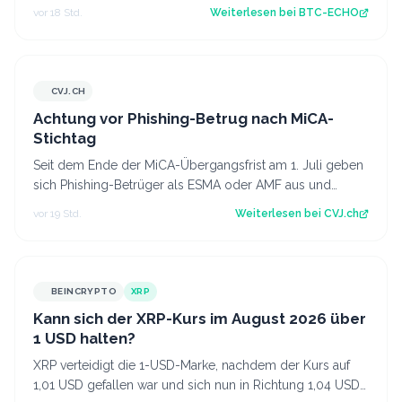
Ursachen der Tragödie und ze…
vor 18 Std.
Weiterlesen bei
BTC-ECHO
CVJ.CH
CVJ.CH
Achtung vor Phishing-Betrug nach MiCA-
Stichtag
Seit dem Ende der MiCA-Übergangsfrist am 1. Juli geben
sich Phishing-Betrüger als ESMA oder AMF aus und
fordern Krypto-Transfers. Der Artike…
vor 19 Std.
Weiterlesen bei
CVJ.ch
BEINCRYPTO
XRP
Kann sich der XRP-Kurs im August 2026 über
1 USD halten?
XRP verteidigt die 1-USD-Marke, nachdem der Kurs auf
1,01 USD gefallen war und sich nun in Richtung 1,04 USD