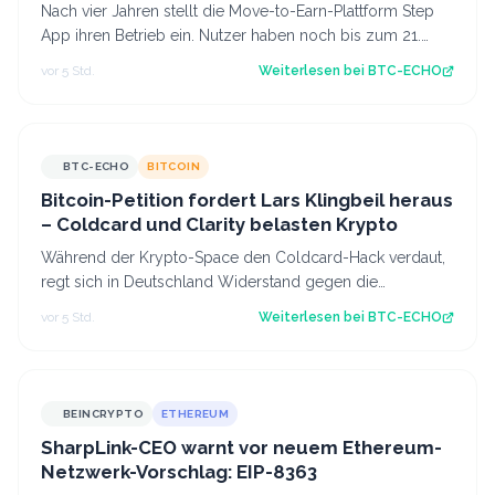
Nach vier Jahren stellt die Move-to-Earn-Plattform Step
App ihren Betrieb ein. Nutzer haben noch bis zum 21.
August Zeit, ihre gesperrten To…
vor 5 Std.
Weiterlesen bei
BTC-ECHO
BTC-ECHO
BITCOIN
Bitcoin-Petition fordert Lars Klingbeil heraus
– Coldcard und Clarity belasten Krypto
Während der Krypto-Space den Coldcard-Hack verdaut,
regt sich in Deutschland Widerstand gegen die
Abschaffung der Krypto-Haltefrist. Source:…
vor 5 Std.
Weiterlesen bei
BTC-ECHO
BEINCRYPTO
ETHEREUM
SharpLink-CEO warnt vor neuem Ethereum-
Netzwerk-Vorschlag: EIP-8363