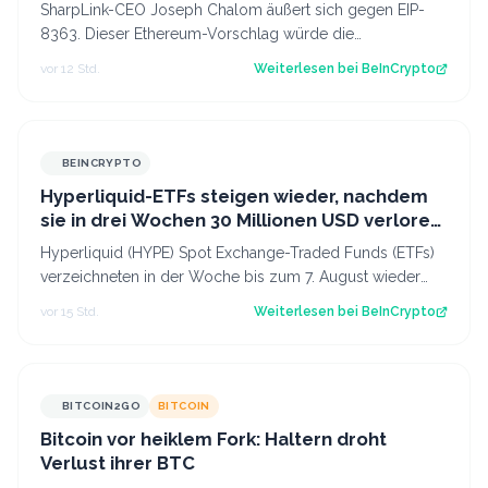
SharpLink-CEO Joseph Chalom äußert sich gegen EIP-
8363. Dieser Ethereum-Vorschlag würde die
Belohnungen für Validatoren anteilig verbrennen,…
vor 12 Std.
Weiterlesen bei
BeInCrypto
BEINCRYPTO
Hyperliquid-ETFs steigen wieder, nachdem
sie in drei Wochen 30 Millionen USD verloren
haben
Hyperliquid (HYPE) Spot Exchange-Traded Funds (ETFs)
verzeichneten in der Woche bis zum 7. August wieder
Nettozuflüsse. Nach drei Wochen mit…
vor 15 Std.
Weiterlesen bei
BeInCrypto
BITCOIN2GO
BITCOIN
Bitcoin vor heiklem Fork: Haltern droht
Verlust ihrer BTC