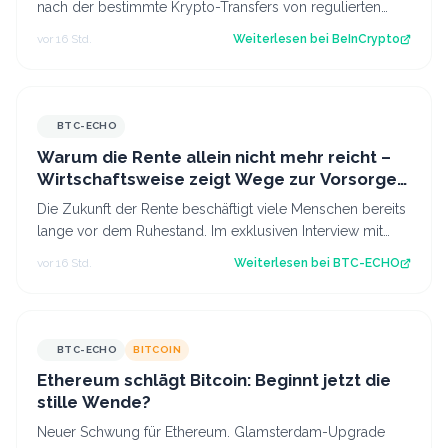
nach der bestimmte Krypto-Transfers von regulierten
Dienstleistern für 24 Stunden v…
vor 16 Std.
Weiterlesen bei
BeInCrypto
BTC-ECHO
Warum die Rente allein nicht mehr reicht –
Wirtschaftsweise zeigt Wege zur Vorsorge
auf
Die Zukunft der Rente beschäftigt viele Menschen bereits
lange vor dem Ruhestand. Im exklusiven Interview mit
BTC-ECHO spricht Wirtschaftswe…
vor 16 Std.
Weiterlesen bei
BTC-ECHO
BTC-ECHO
BITCOIN
Ethereum schlägt Bitcoin: Beginnt jetzt die
stille Wende?
Neuer Schwung für Ethereum. Glamsterdam-Upgrade