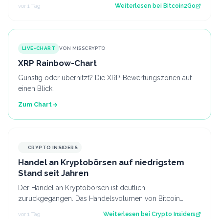
aktuelle Struktur wirft die Frage…
vor 1 Tag
Weiterlesen bei
Bitcoin2Go
LIVE-CHART
VON MISSCRYPTO
XRP Rainbow-Chart
Günstig oder überhitzt? Die XRP-Bewertungszonen auf
einen Blick.
Zum Chart
CRYPTO INSIDERS
Handel an Kryptobörsen auf niedrigstem
Stand seit Jahren
Der Handel an Kryptobörsen ist deutlich
zurückgegangen. Das Handelsvolumen von Bitcoin
befindet sich inzwischen auf einem ähnlichen Niveau w…
vor 1 Tag
Weiterlesen bei
Crypto Insiders