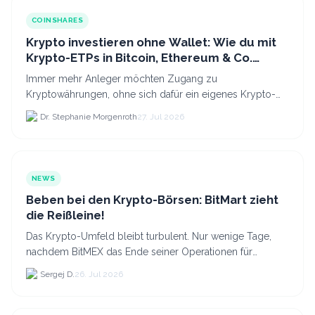
COINSHARES
Krypto investieren ohne Wallet: Wie du mit
Krypto-ETPs in Bitcoin, Ethereum & Co.
anlegst
Immer mehr Anleger möchten Zugang zu
Kryptowährungen, ohne sich dafür ein eigenes Krypto-
Wallet einrichten zu müssen. Dazu kommt, dass viele
Dr. Stephanie Morgenroth
27. Jul 2026
nicht nur Bitcoin h...
NEWS
Beben bei den Krypto-Börsen: BitMart zieht
die Reißleine!
Das Krypto-Umfeld bleibt turbulent. Nur wenige Tage,
nachdem BitMEX das Ende seiner Operationen für
September 2026 bekannt gegeben hat, zieht nun die
Sergej D.
26. Jul 2026
nächste gr...