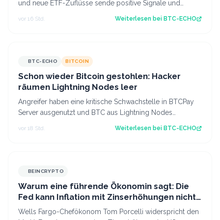
und neue ETF-Zuflüsse sende positive Signale und
Ethereum zeigt erstmals seit längerer Zeit…
vor 16 Std.
Weiterlesen bei
BTC-ECHO
BTC-ECHO
BITCOIN
Schon wieder Bitcoin gestohlen: Hacker
räumen Lightning Nodes leer
Angreifer haben eine kritische Schwachstelle in BTCPay
Server ausgenutzt und BTC aus Lightning Nodes
gestohlen. Es ist bereits der zweite An…
vor 18 Std.
Weiterlesen bei
BTC-ECHO
BEINCRYPTO
Warum eine führende Ökonomin sagt: Die
Fed kann Inflation mit Zinserhöhungen nicht
besiegen
Wells Fargo-Chefökonom Tom Porcelli widerspricht den