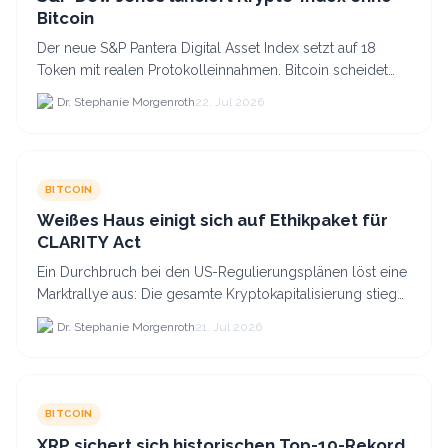
Bitcoin
Der neue S&P Pantera Digital Asset Index setzt auf 18
Token mit realen Protokolleinnahmen. Bitcoin scheidet
aufgrund fehlender Erträge für Halter aus dem.
Dr. Stephanie Morgenroth
22. Jul 2026
BITCOIN
Weißes Haus einigt sich auf Ethikpaket für
CLARITY Act
Ein Durchbruch bei den US-Regulierungsplänen löst eine
Marktrallye aus: Die gesamte Kryptokapitalisierung stieg
am 21.
Dr. Stephanie Morgenroth
21. Jul 2026
BITCOIN
XRP sichert sich historischen Top-10-Rekord