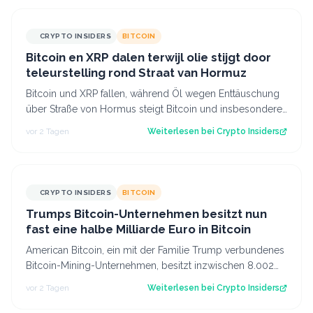
CRYPTO INSIDERS
BITCOIN
Bitcoin en XRP dalen terwijl olie stijgt door
teleurstelling rond Straat van Hormuz
Bitcoin und XRP fallen, während Öl wegen Enttäuschung
über Straße von Hormus steigt Bitcoin und insbesondere
Altcoins wie XRP und Solana hab…
vor 2 Tagen
Weiterlesen bei
Crypto Insiders
CRYPTO INSIDERS
BITCOIN
Trumps Bitcoin-Unternehmen besitzt nun
fast eine halbe Milliarde Euro in Bitcoin
American Bitcoin, ein mit der Familie Trump verbundenes
Bitcoin-Mining-Unternehmen, besitzt inzwischen 8.002
Bitcoin im Wert von rund 444 Mi…
vor 2 Tagen
Weiterlesen bei
Crypto Insiders