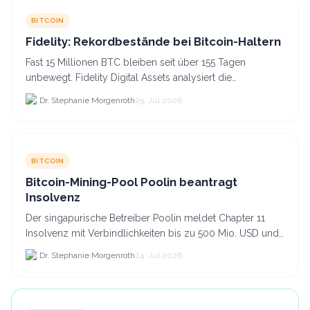
BITCOIN
Fidelity: Rekordbestände bei Bitcoin-Haltern
Fast 15 Millionen BTC bleiben seit über 155 Tagen
unbewegt. Fidelity Digital Assets analysiert die
Anlegerüberzeugung trotz Kursverlusten und einem
Dr. Stephanie Morgenroth
25. Jul 2026
BTC-Preis.
BITCOIN
Bitcoin-Mining-Pool Poolin beantragt
Insolvenz
Der singapurische Betreiber Poolin meldet Chapter 11
Insolvenz mit Verbindlichkeiten bis zu 500 Mio. USD und
plant den Verkauf zweier Texas-Standorte für.
Dr. Stephanie Morgenroth
24. Jul 2026