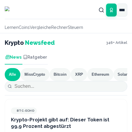
Zum Hauptinhalt springen
Lernen
Coins
Vergleiche
Rechner
Steuern
Krypto
Newsfeed
346
+ Artikel
News
Ratgeber
Alle
MissCrypto
Bitcoin
XRP
Ethereum
Solana
BTC-ECHO
Krypto-Projekt gibt auf: Dieser Token ist
99,9 Prozent abgestürzt