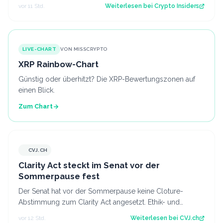
seit fast einer Woche keimt ne…
vor 11 Std.
Weiterlesen bei
Crypto Insiders
LIVE-CHART
VON MISSCRYPTO
XRP Rainbow-Chart
Günstig oder überhitzt? Die XRP-Bewertungszonen auf
einen Blick.
Zum Chart
CVJ.CH
CVJ.CH
Clarity Act steckt im Senat vor der
Sommerpause fest
Der Senat hat vor der Sommerpause keine Cloture-
Abstimmung zum Clarity Act angesetzt. Ethik- und
Geldwäsche-Fragen bleiben ungelöst. Der Art…
vor 12 Std.
Weiterlesen bei
CVJ.ch