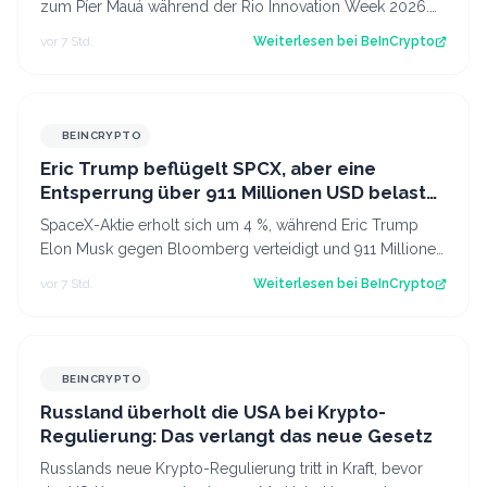
zum Píer Mauá während der Rio Innovation Week 2026.
So wurde der Mittwochmorgen zu…
vor 7 Std.
Weiterlesen bei
BeInCrypto
BEINCRYPTO
Eric Trump beflügelt SPCX, aber eine
Entsperrung über 911 Millionen USD belastet
weiterhin die SpaceX-Aktie
SpaceX-Aktie erholt sich um 4 %, während Eric Trump
Elon Musk gegen Bloomberg verteidigt und 911 Millionen
Aktien freigeschaltet werden. Der…
vor 7 Std.
Weiterlesen bei
BeInCrypto
BEINCRYPTO
Russland überholt die USA bei Krypto-
Regulierung: Das verlangt das neue Gesetz
Russlands neue Krypto-Regulierung tritt in Kraft, bevor