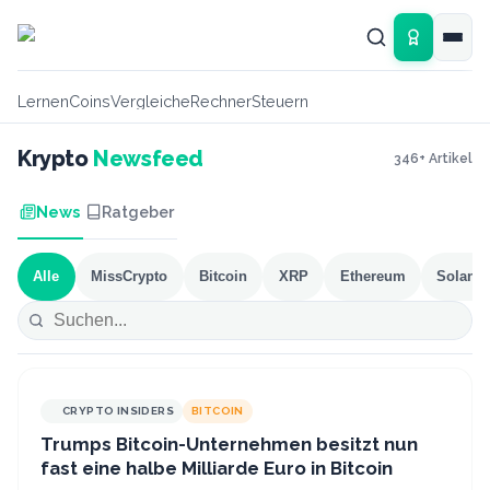
Zum Hauptinhalt springen
Lernen
Coins
Vergleiche
Rechner
Steuern
Krypto
Newsfeed
346
+ Artikel
News
Ratgeber
Alle
MissCrypto
Bitcoin
XRP
Ethereum
Solana
CRYPTO INSIDERS
BITCOIN
Trumps Bitcoin-Unternehmen besitzt nun
fast eine halbe Milliarde Euro in Bitcoin