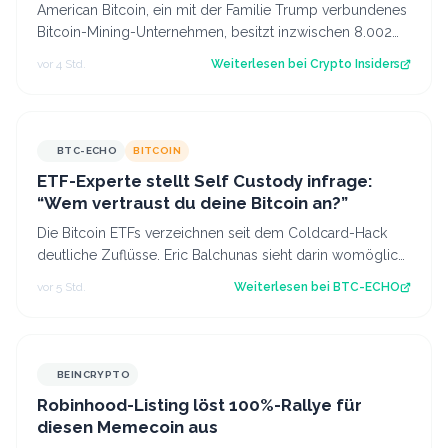
American Bitcoin, ein mit der Familie Trump verbundenes
Bitcoin-Mining-Unternehmen, besitzt inzwischen 8.002
Bitcoin im Wert von rund 444 Mi…
vor 4 Std.
Weiterlesen bei
Crypto Insiders
BTC-ECHO
BITCOIN
ETF-Experte stellt Self Custody infrage:
“Wem vertraust du deine Bitcoin an?”
Die Bitcoin ETFs verzeichnen seit dem Coldcard-Hack
deutliche Zuflüsse. Eric Balchunas sieht darin womöglich
einen Vertrauensgewinn. Source:…
vor 5 Std.
Weiterlesen bei
BTC-ECHO
BEINCRYPTO
Robinhood-Listing löst 100%-Rallye für
diesen Memecoin aus