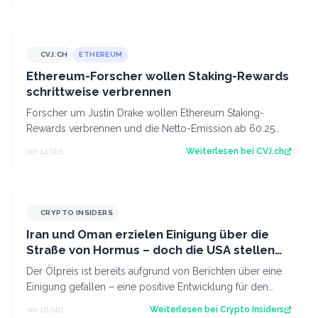
CVJ.CH
ETHEREUM
CVJ.CH
Ethereum-Forscher wollen Staking-Rewards
schrittweise verbrennen
Forscher um Justin Drake wollen Ethereum Staking-
Rewards verbrennen und die Netto-Emission ab 60.25
Mio. ETH auf null senken. Der Artikel Et…
vor 14 Std.
Weiterlesen bei
CVJ.ch
CRYPTO INSIDERS
Iran und Oman erzielen Einigung über die
Straße von Hormus – doch die USA stellen
sich quer
Der Ölpreis ist bereits aufgrund von Berichten über eine
Einigung gefallen – eine positive Entwicklung für den
Kryptomarkt.
vor 16 Std.
Weiterlesen bei
Crypto Insiders