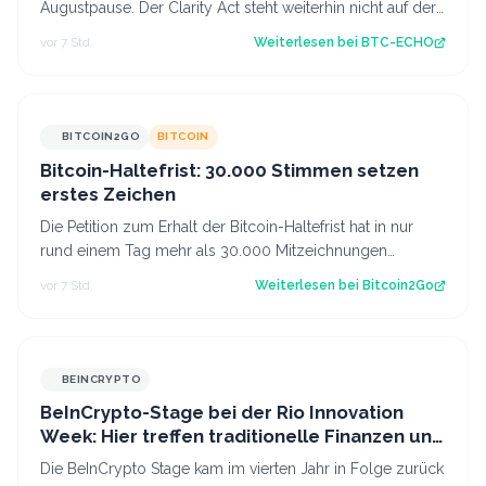
Augustpause. Der Clarity Act steht weiterhin nicht auf der
Tagesordnung. Damit schwinde…
vor 7 Std.
Weiterlesen bei
BTC-ECHO
BITCOIN2GO
BITCOIN
Bitcoin-Haltefrist: 30.000 Stimmen setzen
erstes Zeichen
Die Petition zum Erhalt der Bitcoin-Haltefrist hat in nur
rund einem Tag mehr als 30.000 Mitzeichnungen
erreicht. Damit ist die erste politi…
vor 7 Std.
Weiterlesen bei
Bitcoin2Go
BEINCRYPTO
BeInCrypto-Stage bei der Rio Innovation
Week: Hier treffen traditionelle Finanzen und
Krypto aufeinander
Die BeInCrypto Stage kam im vierten Jahr in Folge zurück