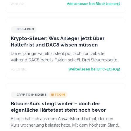
für Profis, die vor dem Coldcard-…
vor 8 Std.
Weiterlesen bei
Blocktrainer
BTC-ECHO
Krypto-Steuer: Was Anleger jetzt über
Haltefrist und DAC8 wissen müssen
Die einjährige Haltefrist steht politisch zur Debatte,
während DAC8 bereits Fakten schafft. Drei Steuerexperten
erklären, was sich für deuts…
vor 10 Std.
Weiterlesen bei
BTC-ECHO
CRYPTO INSIDERS
BITCOIN
Bitcoin-Kurs steigt weiter – doch der
eigentliche Härtetest steht noch bevor
Bitcoin hat sich aus dem Abwärtstrend befreit, der den
Kurs wochenlang belastet hatte. Mit dem höchsten Stand