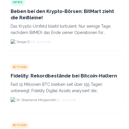
NEWS
Beben bei den Krypto-Börsen: BitMart zieht
die Reißleine!
Das Krypto-Umfeld bleibt turbulent. Nur wenige Tage,
nachdem BitMEX das Ende seiner Operationen für
September 2026 bekannt gegeben hat, zieht nun die
Sergej D.
26. Jul 2026
nächste gr...
BITCOIN
Fidelity: Rekordbestände bei Bitcoin-Haltern
Fast 15 Millionen BTC bleiben seit über 155 Tagen
unbewegt. Fidelity Digital Assets analysiert die
Anlegerüberzeugung trotz Kursverlusten und einem
Dr. Stephanie Morgenroth
25. Jul 2026
BTC-Preis.
BITCOIN