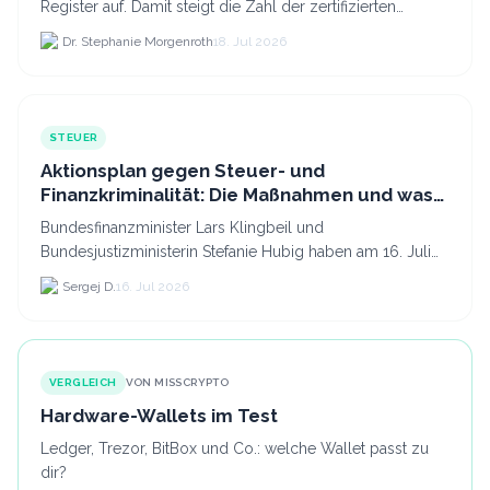
Register auf. Damit steigt die Zahl der zertifizierten
Kryptodienstleister in der EU auf 294 Unternehmen, was.
Dr. Stephanie Morgenroth
18. Jul 2026
STEUER
Aktionsplan gegen Steuer- und
Finanzkriminalität: Die Maßnahmen und was
sie für Krypto bedeuten
Bundesfinanzminister Lars Klingbeil und
Bundesjustizministerin Stefanie Hubig haben am 16. Juli
2026 einen gemeinsamen Aktionsplan gegen Steuer- und
Sergej D.
16. Jul 2026
Finanzkrimi...
VERGLEICH
VON MISSCRYPTO
Hardware-Wallets im Test
Ledger, Trezor, BitBox und Co.: welche Wallet passt zu
dir?