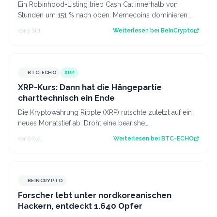
Ein Robinhood-Listing trieb Cash Cat innerhalb von
Stunden um 151 % nach oben. Memecoins dominieren
weiterhin die Robinhood-Blockchain, nich…
vor 5 Std.
Weiterlesen bei
BeInCrypto
BTC-ECHO
XRP
XRP-Kurs: Dann hat die Hängepartie
charttechnisch ein Ende
Die Kryptowährung Ripple (XRP) rutschte zuletzt auf ein
neues Monatstief ab. Droht eine bearishe
Trendfortsetzung oder gelingt der Käufersei…
vor 6 Std.
Weiterlesen bei
BTC-ECHO
BEINCRYPTO
Forscher lebt unter nordkoreanischen
Hackern, entdeckt 1.640 Opfer