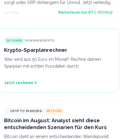
sorgt unter XRP-Anhängern für Unmut. Jetzt verteidigt
ein Ripple-Anwalt den Vermögensverwal…
vor 6 Std.
Weiterlesen bei
BTC-ECHO
RECHNER
VON MISSCRYPTO
Krypto-Sparplanrechner
Was wird aus 50 Euro im Monat? Rechne deinen
Sparplan mit echten Kursdaten durch.
Jetzt rechnen
CRYPTO INSIDERS
BITCOIN
Bitcoin im August: Analyst sieht diese
entscheidenden Szenarien für den Kurs
Bitcoin steht an einem entscheidenden Wendepunkt.