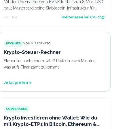
Mit der Übernahme von BVNK für bis zu 1.8 Mrd. USD
baut Mastercard seine Stablecoin-Infrastruktur für
B2B-Zahlungen und Settlement aus. Der…
vor 1 Tag
Weiterlesen bei
CVJ.ch
RECHNER
VON MISSCRYPTO
Krypto-Steuer-Rechner
Steuerfrei nach einem Jahr? Prüfe in zwei Minuten,
was aufs Finanzamt zukommt.
Jetzt prüfen
COINSHARES
Krypto investieren ohne Wallet: Wie du
mit Krypto-ETPs in Bitcoin, Ethereum &