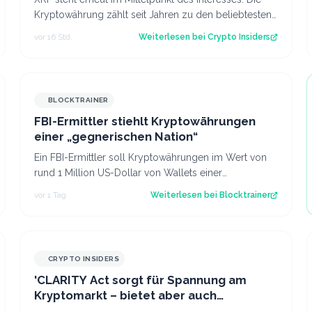
Kryptowährung zählt seit Jahren zu den beliebtesten
digitalen Assets bei Anlegern im deu…
vor 16 Std.
Weiterlesen bei
Crypto Insiders
BLOCKTRAINER
FBI-Ermittler stiehlt Kryptowährungen
einer „gegnerischen Nation“
Ein FBI-Ermittler soll Kryptowährungen im Wert von
rund 1 Million US-Dollar von Wallets einer
gegnerischen Nation gestohlen haben.
vor 1 Tag
Weiterlesen bei
Blocktrainer
CRYPTO INSIDERS
'CLARITY Act sorgt für Spannung am
Kryptomarkt – bietet aber auch
unerwartete Chancen'