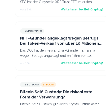
SEC hat der Grayscale XRP Trust ETF im ersten
Halbjahr 2026 XRP-Token im Wert von mehr als…
vor 5 Std.
Weiterlesen bei
BeInCrypto
BEINCRYPTO
NFT-Gründer angeklagt wegen Betrugs
bei Token-Verkauf von über 10 Millionen
USD, laut DOJ
Das DOJ hat den Few and Far-Gründer Taj Tarsha
wegen Betrugs angeklagt und wirft ihm vor, 10
Millionen USD an Investorengeldern aus Token fü…
vor 6 Std.
Weiterlesen bei
BeInCrypto
BTC-ECHO
BITCOIN
Bitcoin Self-Custody: Die riskanteste
Form der Verwahrung?
Bitcoin-Self-Custody gilt vielen Krypto-Enthusiasten