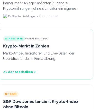
Co. anlegst
Immer mehr Anleger möchten Zugang zu
Kryptowährungen, ohne sich dafür ein eigenes
Krypto-Wallet einrichten zu müssen. Dazu kommt,
Dr. Stephanie Morgenroth
27. Jul 2026
dass viele nicht nur Bitcoin h...
STATISTIKEN
VON MISSCRYPTO
Krypto-Markt in Zahlen
Markt-Ampel, Indikatoren und Live-Daten: der
Überblick für deine Einschätzung.
Zu den Statistiken
BITCOIN
S&P Dow Jones lanciert Krypto-Index
ohne Bitcoin