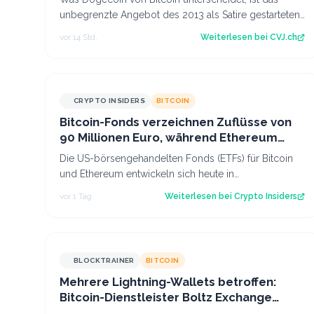
unbegrenzte Angebot des 2013 als Satire gestarteten
Coins mit eigenem US-Spot-ETF. Der Artik…
vor 14 Std.
Weiterlesen bei
CVJ.ch
CRYPTO INSIDERS
BITCOIN
Bitcoin-Fonds verzeichnen Zuflüsse von
90 Millionen Euro, während Ethereum
Abflüsse hinnehmen muss
Die US-börsengehandelten Fonds (ETFs) für Bitcoin
und Ethereum entwickeln sich heute in
entgegengesetzte Richtungen. Während das eine
vor 1 Tag
Weiterlesen bei
Crypto Insiders
Segmen…
BLOCKTRAINER
BITCOIN
Mehrere Lightning-Wallets betroffen:
Bitcoin-Dienstleister Boltz Exchange
stellt Swap-Service ein