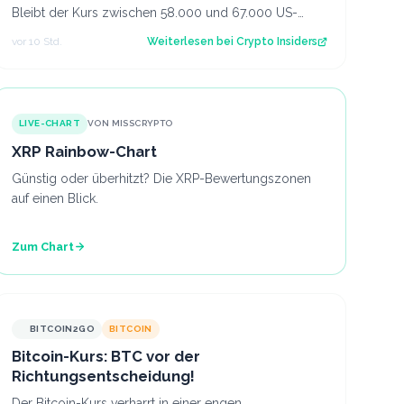
Bleibt der Kurs zwischen 58.000 und 67.000 US-
Dollar gefangen oder kommt es doch noch zu e…
vor 10 Std.
Weiterlesen bei
Crypto Insiders
LIVE-CHART
VON MISSCRYPTO
XRP Rainbow-Chart
Günstig oder überhitzt? Die XRP-Bewertungszonen
auf einen Blick.
Zum Chart
BITCOIN2GO
BITCOIN
Bitcoin-Kurs: BTC vor der
Richtungsentscheidung!
Der Bitcoin-Kurs verharrt in einer engen