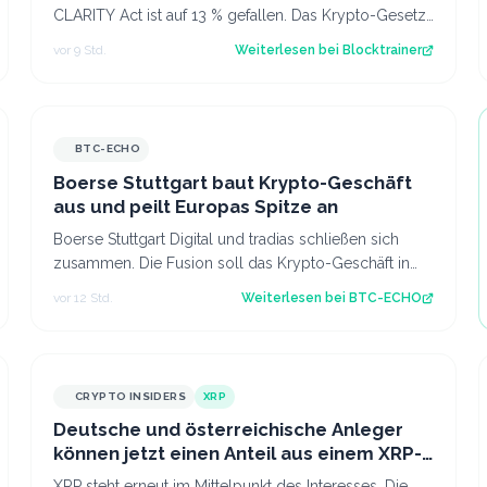
CLARITY Act ist auf 13 % gefallen. Das Krypto-Gesetz
steht vor dem Aus, aber Bitcoin zeigt…
vor 9 Std.
Weiterlesen bei
Blocktrainer
BTC-ECHO
Boerse Stuttgart baut Krypto-Geschäft
aus und peilt Europas Spitze an
Boerse Stuttgart Digital und tradias schließen sich
zusammen. Die Fusion soll das Krypto-Geschäft in
Europa deutlich stärken. Source: BTC-EC…
vor 12 Std.
Weiterlesen bei
BTC-ECHO
CRYPTO INSIDERS
XRP
Deutsche und österreichische Anleger
können jetzt einen Anteil aus einem XRP-
Topf im Wert von 190.000 € sichern
XRP steht erneut im Mittelpunkt des Interesses. Die