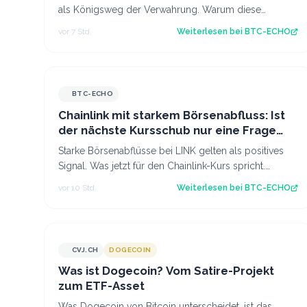
als Königsweg der Verwahrung. Warum diese
Überzeugung trügt und die meisten Anleger bes…
vor 7 Std.
Weiterlesen bei
BTC-ECHO
BTC-ECHO
Chainlink mit starkem Börsenabfluss: Ist
der nächste Kursschub nur eine Frage
der Zeit?
Starke Börsenabflüsse bei LINK gelten als positives
Signal. Was jetzt für den Chainlink-Kurs spricht.
Source: BTC-ECHO BTC-ECHO
vor 10 Std.
Weiterlesen bei
BTC-ECHO
CVJ.CH
DOGECOIN
CVJ.CH
Was ist Dogecoin? Vom Satire-Projekt
zum ETF-Asset
Was Dogecoin von Bitcoin unterscheidet, ist das