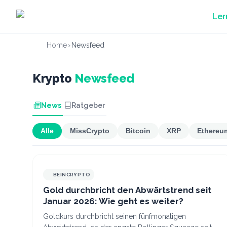
Zum Hauptinhalt springen
Ler
Home
›
Newsfeed
Krypto
Newsfeed
News
Ratgeber
Alle
MissCrypto
Bitcoin
XRP
Ethereu
BEINCRYPTO
Gold durchbricht den Abwärtstrend seit
Januar 2026: Wie geht es weiter?
Goldkurs durchbricht seinen fünfmonatigen