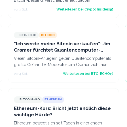
Bitcoin-Bestand, verschiebt erneut Bitcoin
vor 3 Std.
Weiterlesen bei
Crypto Insiders
BTC-ECHO
BITCOIN
“Ich werde meine Bitcoin verkaufen”: Jim
Cramer fürchtet Quantencomputer-
Angriffe
Vielen Bitcoin-Anlegern gelten Quantencomputer als
größte Gefahr. TV-Moderator Jim Cramer zieht nun
die Konsequenzen – eine sinnvolle Maßnah…
vor 4 Std.
Weiterlesen bei
BTC-ECHO
BITCOIN2GO
ETHEREUM
Ethereum-Kurs: Bricht jetzt endlich diese
wichtige Hürde?
Ethereum bewegt sich seit Tagen in einer engen