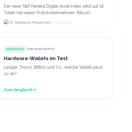
Der neue S&P Pantera Digital Asset Index setzt auf 18
Token mit realen Protokolleinnahmen. Bitcoin
scheidet aufgrund fehlender Erträge für Halter aus
Dr. Stephanie Morgenroth
22. Jul 2026
dem.
VERGLEICH
VON MISSCRYPTO
Hardware-Wallets im Test
Ledger, Trezor, BitBox und Co.: welche Wallet passt
zu dir?
Zum Vergleich