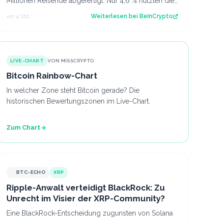
Millionen Reisende abgefertigt. Nur 4,6 % nutzten die
passfreie Spur. Der Beitrag Dubais neu…
vor 4 Std.
Weiterlesen bei
BeInCrypto
LIVE-CHART
VON MISSCRYPTO
Bitcoin Rainbow-Chart
In welcher Zone steht Bitcoin gerade? Die
historischen Bewertungszonen im Live-Chart.
Zum Chart
BTC-ECHO
XRP
Ripple-Anwalt verteidigt BlackRock: Zu
Unrecht im Visier der XRP-Community?
Eine BlackRock-Entscheidung zugunsten von Solana