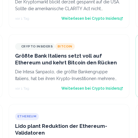
Der Kryptomarkt blickt derzeit gespannt auf die USA.
Sollte die amerikanische CLARITY Act nicht
verabschiedet werden, könnte dies kurzfristi…
vor 1 Tag
Weiterlesen bei
Crypto Insiders
CRYPTO INSIDERS
BITCOIN
Größte Bank Italiens setzt voll auf
Ethereum und kehrt Bitcoin den Rücken
Die Intesa Sanpaolo, die größte Bankengruppe
Italiens, hat bei ihren Krypto-Investitionen mehrere
bemerkenswerte Entscheidungen getroffen. B…
vor 1 Tag
Weiterlesen bei
Crypto Insiders
ETHEREUM
Lido plant Reduktion der Ethereum-
Validatoren