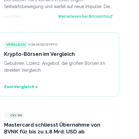
Seitwärtsbewegung und wartet auf neue Impulse. Die
aktuelle Chartstruktur deutet auf eine bevorsteh…
vor 17 Std.
Weiterlesen bei
Bitcoin2Go
VERGLEICH
VON MISSCRYPTO
Krypto-Börsen im Vergleich
Gebühren, Lizenz, Angebot: die großen Börsen im
direkten Vergleich.
Zum Vergleich
CVJ.CH
CVJ.CH
Mastercard schliesst Übernahme von
BVNK für bis zu 1.8 Mrd. USD ab