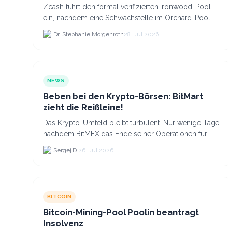
Zcash führt den formal verifizierten Ironwood-Pool
ein, nachdem eine Schwachstelle im Orchard-Pool
die Erstellung gefälschter ZEC-Token ermöglichte.
Dr. Stephanie Morgenroth
28. Jul 2026
NEWS
Beben bei den Krypto-Börsen: BitMart
zieht die Reißleine!
Das Krypto-Umfeld bleibt turbulent. Nur wenige Tage,
nachdem BitMEX das Ende seiner Operationen für
September 2026 bekannt gegeben hat, zieht nun die
Sergej D.
26. Jul 2026
nächste gr...
BITCOIN
Bitcoin-Mining-Pool Poolin beantragt
Insolvenz