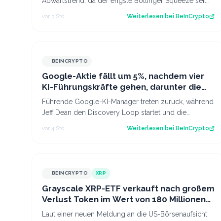
Abwärtstrend, da der engste Bollinger Squeeze seit
einem Jahr ausgelöst wird. 4.300 USD ist der nä…
vor 3 Std.
Weiterlesen bei
BeInCrypto
BEINCRYPTO
Google-Aktie fällt um 5%, nachdem vier
KI-Führungskräfte gehen, darunter die
meistzitierten Forscher
Führende Google-KI-Manager treten zurück, während
Jeff Dean den Discovery Loop startet und die
Alphabet-Aktie trotz Rekordwachstums der Clou…
vor 4 Std.
Weiterlesen bei
BeInCrypto
BEINCRYPTO
XRP
Grayscale XRP-ETF verkauft nach großem
Verlust Token im Wert von 180 Millionen
USD
Laut einer neuen Meldung an die US-Börsenaufsicht