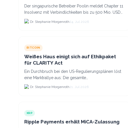
Der singapurische Betreiber Poolin meldet Chapter 11
Insolvenz mit Verbindlichkeiten bis zu 500 Mio. USD
und plant den Verkauf zweier Texas-Standorte für.
Dr. Stephanie Morgenroth
24. Jul 2026
BITCOIN
Weißes Haus einigt sich auf Ethikpaket
für CLARITY Act
Ein Durchbruch bei den US-Regulierungsplänen löst
eine Marktrallye aus: Die gesamte
Kryptokapitalisierung stieg am 21.
Dr. Stephanie Morgenroth
21. Jul 2026
XRP
Ripple Payments erhält MiCA-Zulassung