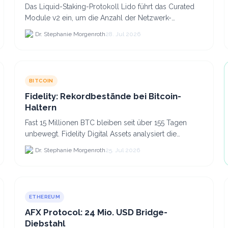
Das Liquid-Staking-Protokoll Lido führt das Curated
Module v2 ein, um die Anzahl der Netzwerk-
Validatoren von 880.000 auf etwa 628.
Dr. Stephanie Morgenroth
28. Jul 2026
BITCOIN
Fidelity: Rekordbestände bei Bitcoin-
Haltern
Fast 15 Millionen BTC bleiben seit über 155 Tagen
unbewegt. Fidelity Digital Assets analysiert die
Anlegerüberzeugung trotz Kursverlusten und einem
Dr. Stephanie Morgenroth
25. Jul 2026
BTC-Preis.
ETHEREUM
AFX Protocol: 24 Mio. USD Bridge-
Diebstahl