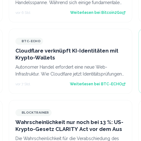
Handelsspanne. Während sich einige fundamentale
Faktoren zuletzt verbessert haben, fehlt bisl…
vor 6 Std.
Weiterlesen bei
Bitcoin2Go
BTC-ECHO
Cloudflare verknüpft KI-Identitäten mit
Krypto-Wallets
Autonomer Handel erfordert eine neue Web-
Infrastruktur. Wie Cloudflare jetzt Identitätsprüfungen
mit programmierbaren Krypto-Wallets kombini…
vor 7 Std.
Weiterlesen bei
BTC-ECHO
BLOCKTRAINER
Wahrscheinlichkeit nur noch bei 13 %: US-
Krypto-Gesetz CLARITY Act vor dem Aus
Die Wahrscheinlichkeit für die Verabschiedung des