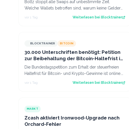
Boltz stoppt alle Swaps auf unbestimmte Zeit.
Welche Wallets betroffen sind, warum keine Gelder
gefährdet sind und was das für das Lightning…
vor 1 Tag
Weiterlesen bei
Blocktrainer
BLOCKTRAINER
BITCOIN
30.000 Unterschriften benötigt: Petition
zur Beibehaltung der Bitcoin-Haltefrist ist
online!
Die Bundestagspetition zum Erhalt der steuerfreien
Haltefrist für Bitcoin- und Krypto-Gewinne ist online.
30.000 Unterschriften werden benöt…
vor 1 Tag
Weiterlesen bei
Blocktrainer
MARKT
Zcash aktiviert Ironwood-Upgrade nach
Orchard-Fehler